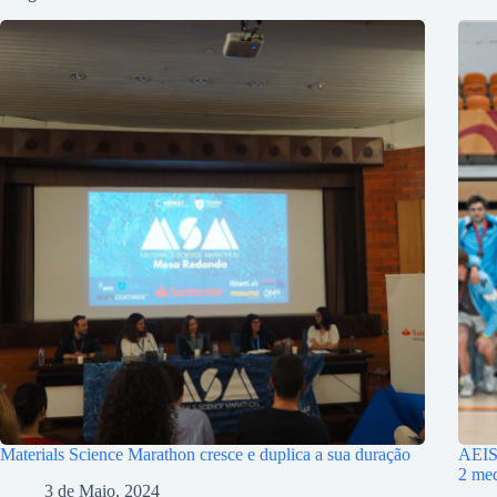
Materials Science Marathon cresce e duplica a sua duração
AEIST
2 med
3 de Maio, 2024