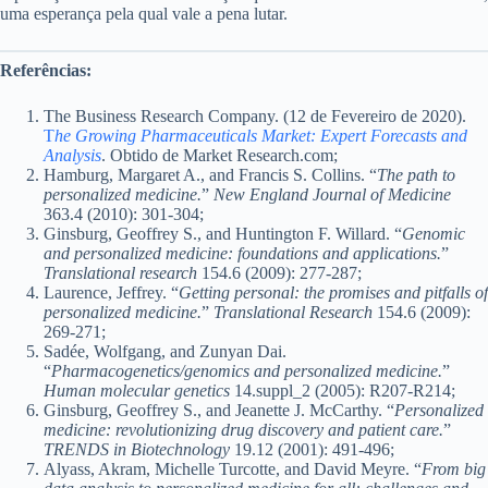
uma esperança pela qual vale a pena lutar.
Referências:
The Business Research Company. (12 de Fevereiro de 2020).
T
he Growing Pharmaceuticals Market: Expert Forecasts and
Analysis
. Obtido de Market Research.com;
Hamburg, Margaret A., and Francis S. Collins. “
The path to
personalized medicine.
”
New England Journal of Medicine
363.4 (2010): 301-304;
Ginsburg, Geoffrey S., and Huntington F. Willard. “
Genomic
and personalized medicine: foundations and applications.
”
Translational research
154.6 (2009): 277-287;
Laurence, Jeffrey. “
Getting personal: the promises and pitfalls of
personalized medicine.
”
Translational Research
154.6 (2009):
269-271;
Sadée, Wolfgang, and Zunyan Dai.
“
Pharmacogenetics/genomics and personalized medicine.
”
Human molecular genetics
14.suppl_2 (2005): R207-R214;
Ginsburg, Geoffrey S., and Jeanette J. McCarthy. “
Personalized
medicine: revolutionizing drug discovery and patient care.
”
TRENDS in Biotechnology
19.12 (2001): 491-496;
Alyass, Akram, Michelle Turcotte, and David Meyre. “
From big