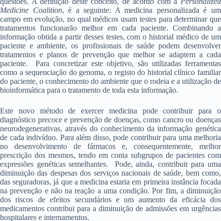
questões. A definição deste conceito, de acordo com a
Personalized
Medicine Coalition
, é a seguinte: A medicina personalizada é u
campo em evolução, no qual médicos usam testes para determinar que
tratamentos funcionarão melhor em cada paciente. Combinando a
informação obtida a partir desses testes, com o historial médico de um
paciente e ambiente, os profissionais de saúde podem desenvolver
tratamentos e planos de prevenção que melhor se adaptem a cada
paciente. Para concretizar este objetivo, são utilizadas ferramentas
como a sequenciação do genoma, o registo do historial clínico familiar
do paciente, o conhecimento do ambiente que o rodeia e a utilização de
bioinformática para o tratamento de toda esta informação.
Este novo método de exercer medicina pode contribuir para o
diagnóstico precoce e prevenção de doenças, como cancro ou doenças
neurodegenerativas, através do conhecimento da informação genética
de cada indivíduo. Para além disso, pode contribuir para uma melhoria
no desenvolvimento de fármacos e, consequentemente, melhor
prescrição dos mesmos, tendo em conta subgrupos de pacientes com
expressões genéticas semelhantes. Pode, ainda, contribuir para uma
diminuição das despesas dos serviços nacionais de saúde, bem como,
das seguradoras, já que a medicina estaria em primeira instância focada
na prevenção e não na reação a uma condição. Por fim, a diminuição
dos riscos de efeitos secundários e um aumento da eficácia dos
medicamentos contribui para a diminuição de admissões em urgências
hospitalares e internamentos.