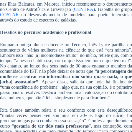
nas Ilhas Baleares, em Maiorca, iniciou recentemente o doutoramento
no Centro de Astrofísica e Gravitação (
CENTRA
). Trabalha no grup
COSTAR
no desenvolvimento de modelos para poeira interestelar
através do estudo de espetros de galáxias.
Desafios no percurso académico e profissional
Enquanto antiga aluna e docente no Técnico, Inês Lynce partilha do
sentimento de várias mulheres na ciência: de que está “em minoria”.
Embora isso “não [a] incomodasse muito” no início, reflete que, com o
tempo, “a pessoa habitua-se, com o que isso tem bom e que tem mal”.
No entanto, ao longo dos seus mais de 30 anos enquanto membro da
comunidade do IST, não pôde deixar de notar que
“a percentagem d
mulheres a entrar em informática não subiu quase nada, o que
[acha] assustador”
. Apesar disso, salienta que hoje há finalmente
“uma consciência do problema”, algo que, na sua opinião, é o primeiro
passo para o resolver. Destaca também uma “valorização do contributo
das mulheres, que não é feita simplesmente para ficar bem”.
Rita Santos também relata o seu confronto com este desequilíbrio:
“muitas vezes pensei «eu sou uma em 20» e, logo no início, fui
procurar amigas para combater essa sensação”. Confessa que durante o
curso “
gostaria de ter tido mais professoras
”, mas contrapõe, co
leveza, que acredita que tudo depende “do tempo”: “Em comparação