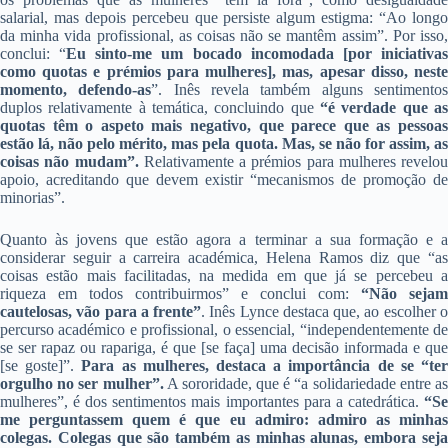
salarial, mas depois percebeu que persiste algum estigma: “Ao longo
da minha vida profissional, as coisas não se mantêm assim”. Por isso,
conclui: “
Eu sinto-me um bocado incomodada [por iniciativa
como quotas e prémios para mulheres], mas, apesar disso, neste
momento, defendo-as
”. Inês revela também alguns sentimento
duplos relativamente à temática, concluindo que
“é verdade que a
quotas têm o aspeto mais negativo, que parece que as pessoas
estão lá, não pelo mérito, mas pela quota. Mas, se não for assim, as
coisas não mudam”.
Relativamente a prémios para mulheres revelou
apoio, acreditando que devem existir “mecanismos de promoção de
minorias”.
Quanto às jovens que estão agora a terminar a sua formação e a
considerar seguir a carreira académica, Helena Ramos diz que “as
coisas estão mais facilitadas, na medida em que já se percebeu a
riqueza em todos contribuirmos” e conclui com:
“Não sejam
cautelosas, vão para a frente”
. Inês Lynce destaca que, ao escolher 
percurso académico e profissional, o essencial, “independentemente de
se ser rapaz ou rapariga, é que [se faça] uma decisão informada e que
[se goste]”.
Para as mulheres, destaca a importância de se “te
orgulho no ser mulher”.
A sororidade, que é “a solidariedade entre a
mulheres”, é dos sentimentos mais importantes para a catedrática.
“Se
me perguntassem quem é que eu admiro: admiro as minhas
colegas. Colegas que são também as minhas alunas, embora seja