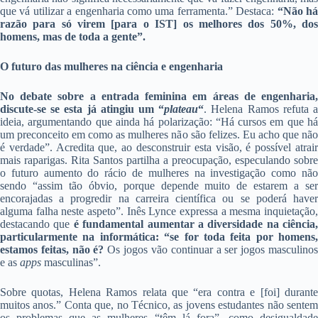
que vá utilizar a engenharia como uma ferramenta.” Destaca:
“Não h
razão para só virem [para o IST] os melhores dos 50%, dos
homens, mas de toda a gente”.
O futuro das mulheres na ciência e engenharia
No debate sobre a entrada feminina em áreas de engenharia,
discute-se se esta já atingiu um “
plateau
“
. Helena Ramos refuta 
ideia, argumentando que ainda há polarização: “Há cursos em que há
um preconceito em como as mulheres não são felizes. Eu acho que não
é verdade”. Acredita que, ao desconstruir esta visão, é possível atrair
mais raparigas. Rita Santos partilha a preocupação, especulando sobre
o futuro aumento do rácio de mulheres na investigação como não
sendo “assim tão óbvio, porque depende muito de estarem a ser
encorajadas a progredir na carreira científica ou se poderá haver
alguma falha neste aspeto”. Inês Lynce expressa a mesma inquietação,
destacando que
é fundamental aumentar a diversidade na ciência,
particularmente na informática: “se for toda feita por homens,
estamos feitas, não é?
Os jogos vão continuar a ser jogos masculino
e as
apps
masculinas”.
Sobre quotas, Helena Ramos relata que “era contra e [foi] durante
muitos anos.” Conta que, no Técnico, as jovens estudantes não sentem
os problemas que as mulheres “têm lá fora”, como desigualdade