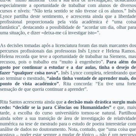
especialmente a oportunidade de trabalhar com alunos de diversos
cursos e níveis: “Não teria sentido se não tivesse cá os alunos.” Inês
Lynce partilha deste sentimento, e acrescenta ainda que a liberdade
profissional proporcionada pela vida académica é “uma coisa
fantástica”, destacando a possibilidade de “acordar um dia, olhar para
uma situação, e dizer «deixa-me cá investigar isto»”.
As decisões tomadas após a licenciatura foram das mais marcantes dos
percursos profissionais das professoras Inês Lynce e Helena Ramos.
Helena recorda que teve a oportunidade de trabalhar na Siemens, mas
recusou, pois o trabalho era “muito à engenheiro”.
Para além d
gosto por continuar a estudar e a dar aulas, tinha o desejo de
fazer “qualquer coisa nova”.
Inês Lynce completa, relembrando que
ao terminar o mestrado,
“ainda tinha vontade de aprender mais, d
ponto de vista académico”
. Rita concorda: “Eu tive uma forte
sensação de que queria continuar a aprender”.
Rita Santos acrescenta ainda que
a decisão mais drástica surgiu mais
cedo: “decidir se ia para Ciências ou Humanidades”
e que, mai
tarde, a escolha do curso universitário tornou-se natural. Partilhou
ainda sobre a sua transição de área de investigação de relatividade
numérica na tese de mestrado para o estudo de poeira interestelar com
análise de dados no doutoramento. Nota, contudo, que “uma coisa que
gostava – poder estar sempre a mudar de tópico – não é um percurso