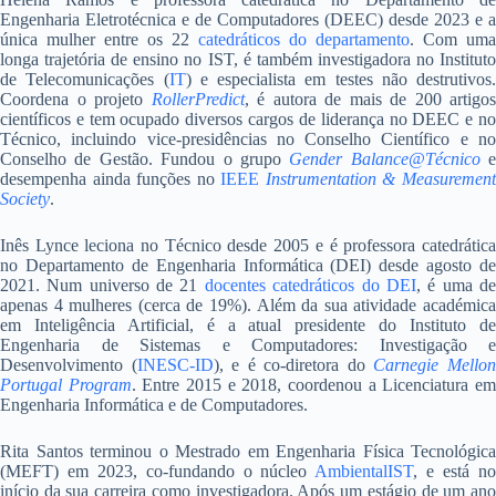
Engenharia Eletrotécnica e de Computadores (DEEC) desde 2023 e a
única mulher entre os 22
catedráticos do departamento
. Com uma
longa trajetória de ensino no IST, é também investigadora no Instituto
de Telecomunicações (
IT
) e especialista em testes não destrutivos.
Coordena o projeto
RollerPredict
, é autora de mais de 200 artigos
científicos e tem ocupado diversos cargos de liderança no DEEC e no
Técnico, incluindo vice-presidências no Conselho Científico e no
Conselho de Gestão. Fundou o grupo
Gender Balance@Técnico
e
desempenha ainda funções no
IEEE
Instrumentation & Measuremen
Society
.
Inês Lynce leciona no Técnico desde 2005 e é professora catedrática
no Departamento de Engenharia Informática (DEI) desde agosto de
2021. Num universo de 21
docentes catedráticos do DEI
, é uma d
apenas 4 mulheres (cerca de 19%). Além da sua atividade académica
em Inteligência Artificial, é a atual presidente do Instituto de
Engenharia de Sistemas e Computadores: Investigação e
Desenvolvimento (
INESC-ID
), e é co-diretora do
Carnegie Mello
Portugal Program
. Entre 2015 e 2018, coordenou a Licenciatura e
Engenharia Informática e de Computadores.
Rita Santos terminou o Mestrado em Engenharia Física Tecnológica
(MEFT) em 2023, co-fundando o núcleo
AmbientalIST
, e está n
início da sua carreira como investigadora. Após um estágio de um ano