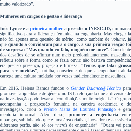
muito valorizado”.
Mulheres em cargos de gestão e liderança
Inês Lynce é a
primeira mulher
a presidir o INESC-ID,
um marc
significativo para a liderança feminina na engenharia. Mas chegar lá
não foi apenas uma questão de mérito, como também de
volume
, j
que
quando a convidaram para o cargo, a sua primeira reação foi
de surpresa:
“
Mas quando eu falo, ninguém me ouve
”. Conscient
dos desafios de se afirmar num meio predominantemente masculino,
refletiu sobre a forma como se fazia ouvir: não bastava competência;
era preciso presença, projeção e firmeza. “
Temos que falar gross
para ser ouvidas
”, partilha, consciente de que a engenharia aind
carrega uma cultura moldada por vozes tradicionalmente masculinas.
Em 2016, Helena Ramos fundou o
Gender Balance@Técnico
para
promover a igualdade de género no IST, reforçando que a diversidade
na investigação pode levar a “contribuições muito originais”. O grupo
acompanha a progressão feminina na carreira académica e de
investigação, criou o
Prémio Maria de Lourdes Pintasilgo
e gera
mentoria informal. Além disso,
promove a engenharia
entre
raparigas, sublinhando que é uma área criativa, inovadora e acessível a
diferentes perfis, não só aos “
nerds
da engenharia”: “Quem vai para
engenharia não significa necessariamente que vá fazer engenharia, mas