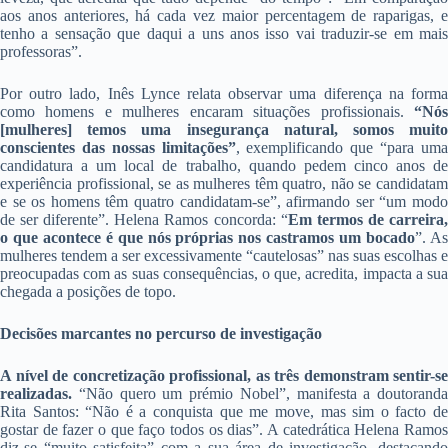
aos anos anteriores, há cada vez maior percentagem de raparigas, e
tenho a sensação que daqui a uns anos isso vai traduzir-se em mais
professoras”.
Por outro lado, Inês Lynce relata observar uma diferença na forma
como homens e mulheres encaram situações profissionais.
“Nós
[mulheres] temos uma insegurança natural, somos muito
conscientes das nossas limitações”
, exemplificando que “para um
candidatura a um local de trabalho, quando pedem cinco anos de
experiência profissional, se as mulheres têm quatro, não se candidatam
e se os homens têm quatro candidatam-se”, afirmando ser “um modo
de ser diferente”. Helena Ramos concorda: “
Em termos de carreira
o que acontece é que nós próprias nos castramos um bocado
”. A
mulheres tendem a ser excessivamente “cautelosas” nas suas escolhas e
preocupadas com as suas consequências, o que, acredita, impacta a sua
chegada a posições de topo.
Decisões marcantes no percurso de investigação
A nível de concretização profissional, as três demonstram sentir-se
realizadas.
“Não quero um prémio Nobel”, manifesta a doutoranda
Rita Santos: “Não é a conquista que me move, mas sim o facto de
gostar de fazer o que faço todos os dias”. A catedrática Helena Ramos
diz-se “muito satisfeita” com a sua área de investigação, destacando