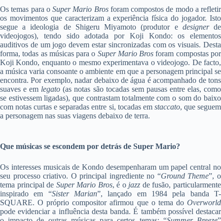
Os temas para o
Super Mario Bros
foram compostos de modo a refletir
os movimentos que caracterizam a experiência física do jogador. Isto
segue a ideologia de Shigeru Miyamoto (produtor e
designer
d
videojogos), tendo sido adotada por Koji Kondo: os elementos
auditivos de um jogo devem estar sincronizadas com os visuais. Desta
forma, todas as músicas para o
Super Mario Bros
foram compostas po
Koji Kondo, enquanto o mesmo experimentava o videojogo. De facto,
a música varia consoante o ambiente em que a personagem principal se
encontra. Por exemplo, nadar debaixo de água é acompanhado de tons
suaves e em
legato
(as notas são tocadas sem pausas entre elas, como
se estivessem ligadas), que contrastam totalmente com o som do baixo
com notas curtas e separadas entre si, tocadas em
staccato
, que segue
a personagem nas suas viagens debaixo de terra.
Que músicas se escondem por detrás de Super Mario?
Os interesses musicais de Kondo desempenharam um papel central no
seu processo criativo. O principal ingrediente no “
Ground Theme
”, 
tema principal de
Super Mario Bros
, é o
jazz
de fusão, particularment
inspirado em “
Sister Marian
”, lançado em 1984 pela banda T
SQUARE. O próprio compositor afirmou que o tema do
Overworld
pode evidenciar a influência desta banda. É também possível destacar
o impacto de outras músicas para certos temas: “
Summer Breeze