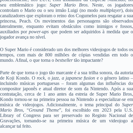
seu emblemático jogo:
Super Mario Bros
. Neste, os jogadores
controlam o Mario ou o seu irmão Luigi (no modo
multiplayer
), doi
canalizadores que exploram o reino dos Cogumelos para resgatar a sua
princesa, Peach. Os movimentos das personagens são observados
lateralmente, enquanto evitam obstáculos como inimigos e fossos,
auxiliados por
power-ups
que podem ser adquiridos à medida que 
jogador avança no nível.
O Super Mario é considerado um dos melhores videojogos de todos os
tempos, com mais de 800 milhões de cópias vendidas em todo o
mundo. Afinal, o que torna o
bestseller
tão impactante?
Parte de que torna o jogo tão marcante é a sua trilha sonora, da autoria
de Koji Kondo. O
rock
, o
jazz
,
a japanese fusion
e o género latino 
incluindo músicas portuguesas – foram algumas das influências do
compositor japonês e atual diretor de som da Nintendo. Após a sua
contratação, cerca de 1 ano antes da estreia de Super Mario Bros,
Kondo tornou-se na primeira pessoa na Nintendo a especializar-se em
música de videojogos. Adicionalmente, o tema principal do
Super
Mario Bros
, “
Ground Theme
”, foi escolhido em 2023 pela U.S
Library of Congress para ser preservado no Registo Nacional de
Gravações, tornando-se na primeira música de um videojogo a
alcançar tal feito.