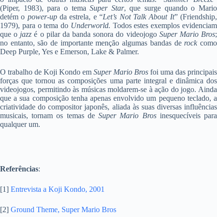
(Piper, 1983), para o tema
Super Star
, que surge quando o Mari
detém o
power-up
da estrela, e “
Let’s Not Talk About It
” (Friendship
1979), para o tema do
Underworld.
Todos estes exemplos evidencia
que o
jazz
é o pilar da banda sonora do videojogo
Super Mario Bros
no entanto, são de importante menção algumas bandas de
rock
com
Deep Purple, Yes e Emerson, Lake & Palmer.
O trabalho de Koji Kondo em
Super Mario Bros
foi uma das principais
forças que tornou as composições uma parte integral e dinâmica dos
videojogos, permitindo às músicas moldarem-se à ação do jogo. Ainda
que a sua composição tenha apenas envolvido um pequeno teclado, a
criatividade do compositor japonês, aliada às suas diversas influências
musicais, tornam os temas de
Super Mario Bros
inesquecíveis par
qualquer um.
Referências
:
[1]
Entrevista a Koji Kondo, 2001
[2]
Ground Theme, Super Mario Bros