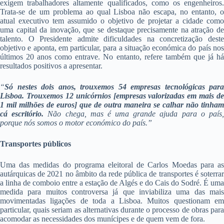
exigem trabalhadores altamente qualificados, como os engenheiros.
Trata-se de um problema ao qual Lisboa não escapa, no entanto, o
atual executivo tem assumido o objetivo de projetar a cidade como
uma capital da inovação, que se destaque precisamente na atração de
talento. O Presidente admite dificuldades na concretização deste
objetivo e aponta, em particular, para a situação económica do país nos
últimos 20 anos como entrave. No entanto, refere também que já há
resultados positivos a apresentar.
“
Só nestes dois anos, trouxemos 54 empresas tecnológicas para
Lisboa. Trouxemos 12 unicórnios [empresas valorizadas em mais de
1 mil milhões de euros] que de outra maneira se calhar não tinham
cá escritório.
Não chega, mas é uma grande ajuda para o país
porque nós somos o motor económico do país.”
Transportes públicos
Uma das medidas do programa eleitoral de Carlos Moedas para as
autárquicas de 2021 no âmbito da rede pública de transportes é soterrar
a linha de comboio entre a estação de Algés e do Cais do Sodré. É uma
medida para muitos controversa já que inviabiliza uma das mais
movimentadas ligações de toda a Lisboa. Muitos questionam em
particular, quais seriam as alternativas durante o processo de obras para
acomodar as necessidades dos munícipes e de quem vem de fora.