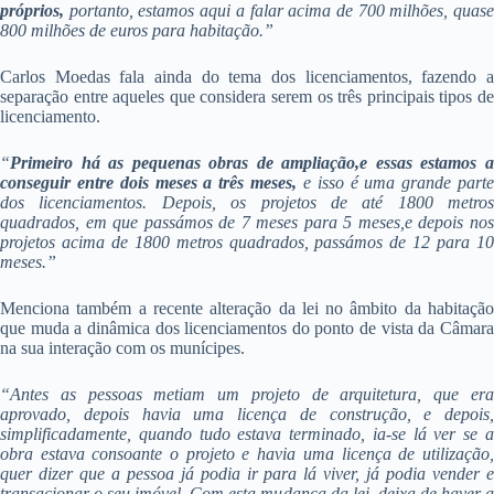
próprios,
portanto, estamos aqui a falar acima de 700 milhões, quase
800 milhões de euros para habitação.”
Carlos Moedas fala ainda do tema dos licenciamentos, fazendo a
separação entre aqueles que considera serem os três principais tipos de
licenciamento.
“
Primeiro há as
pequenas obras de ampliação,e essas estamos 
conseguir entre dois meses a três meses,
e isso é uma grande parte
dos licenciamentos. Depois, os projetos de até 1800 metros
quadrados, em que passámos de 7 meses para 5 meses,e depois nos
projetos acima de 1800 metros quadrados, passámos de 12 para 10
meses.”
Menciona também a recente alteração da lei no âmbito da habitação
que muda a dinâmica dos licenciamentos do ponto de vista da Câmara
na sua interação com os munícipes.
“Antes as pessoas metiam um projeto de arquitetura, que era
aprovado, depois havia uma licença de construção, e depois,
simplificadamente, quando tudo estava terminado, ia-se lá ver se a
obra estava consoante o projeto e havia uma licença de utilização,
quer dizer que a pessoa já podia ir para lá viver, já podia vender e
transacionar o seu imóvel. Com esta mudança da lei, deixa de haver a