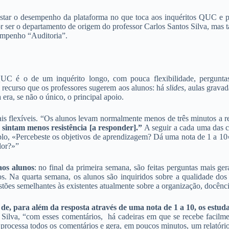
estar o desempenho da plataforma no que toca aos inquéritos QUC e p
or ser o departamento de origem do professor Carlos Santos Silva, mas
sempenho “Auditoria”.
é o de um inquérito longo, com pouca flexibilidade, perguntas d
o recurso que os professores sugerem aos alunos: há
slides
, aulas grava
ra, se não o único, o principal apoio.
ais flexíveis. “Os alunos levam normalmente menos de três minutos a 
 sintam menos resistência [a responder].”
A seguir a cada uma das c
lo, «Percebeste os objetivos de aprendizagem? Dá uma nota de 1 a 10» 
ador?»”
aos alunos
: no final da primeira semana, são feitas perguntas mais ge
s. Na quarta semana, os alunos são inquiridos sobre a qualidade dos m
tões semelhantes às existentes atualmente sobre a organização, docênci
 de, para além da resposta através de uma nota de 1 a 10, os estu
ilva, “com esses comentários, há cadeiras em que se recebe facilmen
ta processa todos os comentários e gera, em poucos minutos, um relató