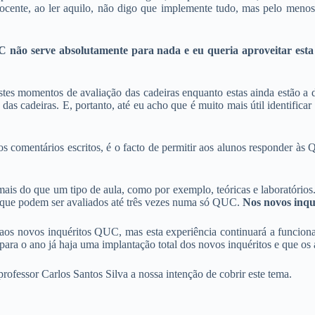
docente, ao ler aquilo, não digo que implemente tudo, mas pelo meno
 não serve absolutamente para nada e eu queria aproveitar esta
stes momentos de avaliação das cadeiras enquanto estas ainda estão a d
 cadeiras. E, portanto, até eu acho que é muito mais útil identificar q
os comentários escritos, é o facto de permitir aos alunos responder 
is do que um tipo de aula, como por exemplo, teóricas e laboratórios
s que podem ser avaliados até três vezes numa só QUC.
Nos novos inqué
r aos novos inquéritos QUC, mas esta experiência continuará a funcion
para o ano já haja uma implantação total dos novos inquéritos e que os 
ofessor Carlos Santos Silva a nossa intenção de cobrir este tema.