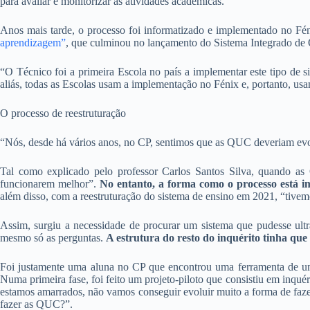
para avaliar e monitorizar as atividades académicas.
Anos mais tarde, o processo foi informatizado e implementado no Fé
aprendizagem”
, que culminou no lançamento do Sistema Integrado de 
“O Técnico foi a primeira Escola no país a implementar este tipo de s
aliás, todas as Escolas usam a implementação no Fénix e, portanto, us
O processo de reestruturação
“Nós, desde há vários anos, no CP, sentimos que as QUC deveriam evol
Tal como explicado pelo professor Carlos Santos Silva, quando as 
funcionarem melhor”.
No entanto, a forma como o processo está i
além disso, com a reestruturação do sistema de ensino em 2021, “tivemo
Assim, surgiu a necessidade de procurar um sistema que pudesse ult
mesmo só as perguntas.
A estrutura do resto do inquérito tinha qu
Foi justamente uma aluna no CP que encontrou uma ferramenta de uma 
Numa primeira fase, foi feito um projeto-piloto que consistiu em inqué
estamos amarrados, não vamos conseguir evoluir muito a forma de fazer 
fazer as QUC?”.