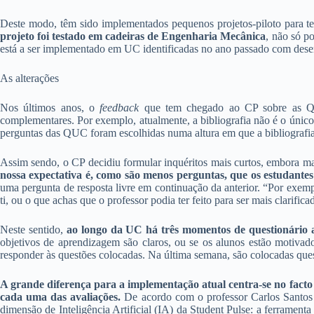
Deste modo, têm sido implementados pequenos projetos-piloto para t
projeto foi testado em cadeiras de Engenharia Mecânica
, não só p
está a ser implementado em UC identificadas no ano passado com de
As alterações
Nos últimos anos, o
feedback
que tem chegado ao CP sobre as QUC 
complementares. Por exemplo, atualmente, a bibliografia não é o únic
perguntas das QUC foram escolhidas numa altura em que a bibliografia e
Assim sendo, o CP decidiu formular inquéritos mais curtos, embora m
nossa expectativa é, como são menos perguntas, que os estudantes
uma pergunta de resposta livre em continuação da anterior. “Por exemp
ti, ou o que achas que o professor podia ter feito para ser mais clarific
Neste sentido,
ao longo da UC há três momentos de questionário 
objetivos de aprendizagem são claros, ou se os alunos estão motivado
responder às questões colocadas. Na última semana, são colocadas ques
A grande diferença para a implementação atual centra-se no facto
cada uma das avaliações.
De acordo com o professor Carlos Santos S
dimensão de Inteligência Artificial (IA) da Student Pulse: a ferramen