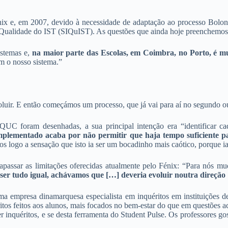
nix e, em 2007, devido à necessidade de adaptação ao processo Bolon
Qualidade do IST (SIQuIST). As questões que ainda hoje preenchemos f
istemas e,
na maior parte das Escolas, em Coimbra, no Porto, é m
am o nosso sistema.”
uir. E então começámos um processo, que já vai para aí no segundo ou 
QUC foram desenhadas, a sua principal intenção era “identificar c
mplementado acaba por não permitir que haja tempo suficiente 
s logo a sensação que isto ia ser um bocadinho mais caótico, porque ia
rapassar as limitações oferecidas atualmente pelo Fénix: “Para nós 
e ser tudo igual, achávamos que […] deveria evoluir noutra direção
empresa dinamarquesa especialista em inquéritos em instituições de 
ritos feitos aos alunos, mais focados no bem-estar do que em questões 
inquéritos, e se desta ferramenta do Student Pulse. Os professores gos