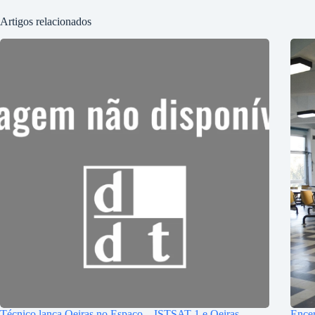
Artigos relacionados
Técnico lança Oeiras no Espaço – ISTSAT-1 e Oeiras
Encer