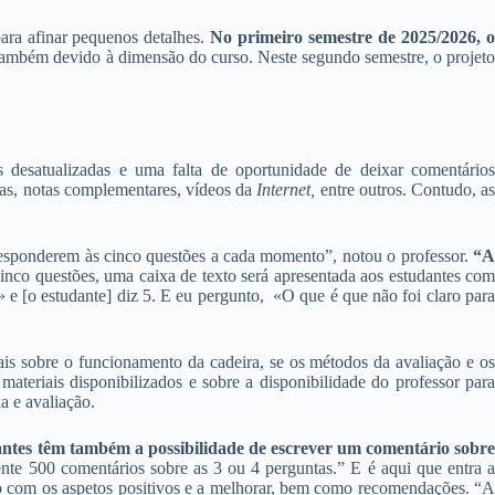
ara afinar pequenos detalhes.
No primeiro semestre de 2025/2026, 
 também devido à dimensão do curso. Neste segundo semestre, o projeto
esatualizadas e uma falta de oportunidade de deixar comentário
das, notas complementares, vídeos da
Internet,
entre outros. Contudo, a
responderem às cinco questões a cada momento”, notou o professor.
“A
inco questões, uma caixa de texto será apresentada aos estudantes co
e [o estudante] diz 5. E eu pergunto, «O que é que não foi claro para
rais sobre o funcionamento da cadeira, se os métodos da avaliação e o
ateriais disponibilizados e sobre a disponibilidade do professor para
a e avaliação.
dantes têm também a possibilidade de escrever um comentário sobre
te 500 comentários sobre as 3 ou 4 perguntas.” E é aqui que entra 
rio com os aspetos positivos e a melhorar, bem como recomendações. “A