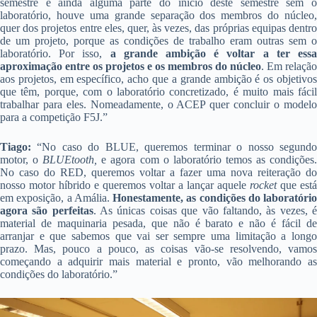
semestre e ainda alguma parte do início deste semestre sem o
laboratório, houve uma grande separação dos membros do núcleo,
quer dos projetos entre eles, quer, às vezes, das próprias equipas dentro
de um projeto, porque as condições de trabalho eram outras sem o
laboratório. Por isso,
a grande ambição é voltar a ter ess
aproximação entre os projetos e os membros do núcleo
. Em relação
aos projetos, em específico, acho que a grande ambição é os objetivos
que têm, porque, com o laboratório concretizado, é muito mais fácil
trabalhar para eles. Nomeadamente, o ACEP quer concluir o modelo
para a competição F5J.”
Tiago:
“No caso do BLUE, queremos terminar o nosso segundo
motor, o
BLUEtooth,
e agora com o laboratório temos as condições
No caso do RED, queremos voltar a fazer uma nova reiteração do
nosso motor híbrido e queremos voltar a lançar aquele
rocket
que está
em exposição, a Amália.
Honestamente, as condições do laboratório
agora são perfeitas
. As únicas coisas que vão faltando, às vezes, 
material de maquinaria pesada, que não é barato e não é fácil de
arranjar e que sabemos que vai ser sempre uma limitação a longo
prazo. Mas, pouco a pouco, as coisas vão-se resolvendo, vamos
começando a adquirir mais material e pronto, vão melhorando as
condições do laboratório.”