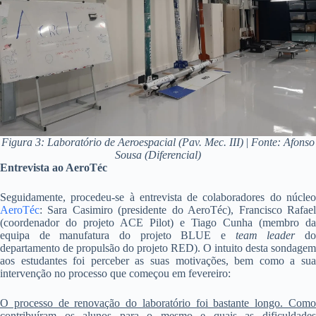
Figura 3: Laboratório de Aeroespacial (Pav. Mec. III)
|
Fonte: Afonso
Sousa (Diferencial)
Entrevista ao AeroTéc
Seguidamente, procedeu-se à entrevista de colaboradores do núcleo
AeroTéc
: Sara Casimiro (presidente do AeroTéc), Francisco Rafael
(coordenador do projeto ACE Pilot) e Tiago Cunha (membro da
equipa de manufatura do projeto BLUE e
team leader
d
departamento de propulsão do projeto RED). O intuito desta sondagem
aos estudantes foi perceber as suas motivações, bem como a sua
intervenção no processo que começou em fevereiro:
O processo de renovação do laboratório foi bastante longo. Como
contribuíram os alunos para o mesmo e quais as dificuldades