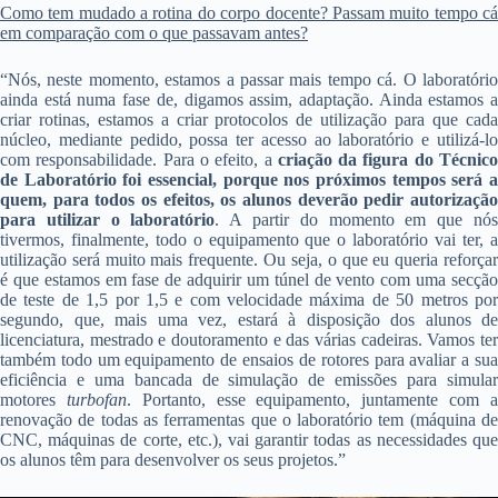
Como tem mudado a rotina do corpo docente? Passam muito tempo cá
em comparação com o que passavam antes?
“Nós, neste momento, estamos a passar mais tempo cá. O laboratório
ainda está numa fase de, digamos assim, adaptação. Ainda estamos a
criar rotinas, estamos a criar protocolos de utilização para que cada
núcleo, mediante pedido, possa ter acesso ao laboratório e utilizá-lo
com responsabilidade. Para o efeito, a
criação da figura do Técnic
de Laboratório foi essencial, porque nos próximos tempos será a
quem, para todos os efeitos, os alunos deverão pedir autorização
para utilizar o laboratório
. A partir do momento em que nó
tivermos, finalmente, todo o equipamento que o laboratório vai ter, a
utilização será muito mais frequente. Ou seja, o que eu queria reforçar
é que estamos em fase de adquirir um túnel de vento com uma secção
de teste de 1,5 por 1,5 e com velocidade máxima de 50 metros por
segundo, que, mais uma vez, estará à disposição dos alunos de
licenciatura, mestrado e doutoramento e das várias cadeiras. Vamos ter
também todo um equipamento de ensaios de rotores para avaliar a sua
eficiência e uma bancada de simulação de emissões para simular
motores
turbofan
. Portanto, esse equipamento, juntamente com 
renovação de todas as ferramentas que o laboratório tem (máquina de
CNC, máquinas de corte, etc.), vai garantir todas as necessidades que
os alunos têm para desenvolver os seus projetos.”