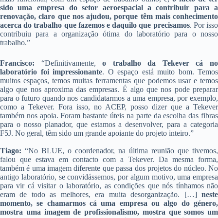
sido uma empresa do setor aeroespacial a contribuir para a
renovação, claro que nos ajudou, porque têm mais conhecimento
acerca do trabalho que fazemos e daquilo que precisamos
. Por iss
contribuiu para a organização ótima do laboratório para o nosso
trabalho.”
Francisco:
“Definitivamente,
o trabalho da Tekever cá n
laboratório foi impressionante
. O espaço está muito bom. Temos
muitos espaços, temos muitas ferramentas que podemos usar e temos
algo que nos aproxima das empresas. É algo que nos pode preparar
para o futuro quando nos candidatarmos a uma empresa, por exemplo,
como a Tekever. Fora isso, no ACEP, posso dizer que a Tekever
também nos apoia. Foram bastante úteis na parte da escolha das fibras
para o nosso planador, que estamos a desenvolver, para a categoria
F5J. No geral, têm sido um grande apoiante do projeto inteiro.”
Tiago:
“No BLUE, o coordenador, na última reunião que tivemos,
falou que estava em contacto com a Tekever. Da mesma forma,
também é uma imagem diferente que passa dos projetos do núcleo. No
antigo laboratório, se convidássemos, por algum motivo, uma empresa
para vir cá visitar o laboratório, as condições que nós tínhamos não
eram de todo as melhores, era muita desorganização. […]
neste
momento, se chamarmos cá uma empresa ou algo do género,
mostra uma imagem de profissionalismo, mostra que somos um