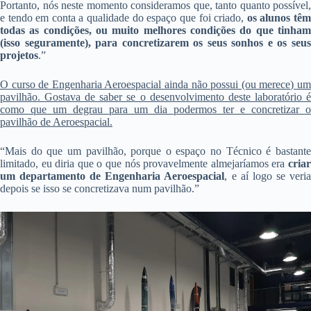
Portanto, nós neste momento consideramos que, tanto quanto possível,
e tendo em conta a qualidade do espaço que foi criado,
os alunos tê
todas as condições, ou muito melhores condições do que tinham
(isso seguramente), para concretizarem os seus sonhos e os seus
projetos
.”
O curso de Engenharia Aeroespacial ainda não possui (ou merece) um
pavilhão. Gostava de saber se o desenvolvimento deste laboratório é
como que um degrau para um dia podermos ter e concretizar o
pavilhão de Aeroespacial.
“Mais do que um pavilhão, porque o espaço no Técnico é bastante
limitado, eu diria que o que nós provavelmente almejaríamos era
criar
um departamento de Engenharia Aeroespacial
, e aí logo se veri
depois se isso se concretizava num pavilhão.”