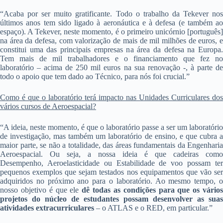
“Acaba por ser muito gratificante. Todo o trabalho da Tekever nos
últimos anos tem sido ligado à aeronáutica e à defesa (e também ao
espaço). A Tekever, neste momento, é o primeiro unicórnio [português]
na área da defesa, com valorização de mais de mil milhões de euros, e
constitui uma das principais empresas na área da defesa na Europa.
Tem mais de mil trabalhadores e o financiamento que fez no
laboratório – acima de 250 mil euros na sua renovação -, à parte de
todo o apoio que tem dado ao Técnico, para nós foi crucial.”
Como é que o laboratório terá impacto nas Unidades Curriculares dos
vários cursos de Aeroespacial?
“A ideia, neste momento, é que o laboratório passe a ser um laboratório
de investigação, mas também um laboratório de ensino, e que cubra a
maior parte, se não a totalidade, das áreas fundamentais da Engenharia
Aeroespacial. Ou seja, a nossa ideia é que cadeiras como
Desempenho, Aeroelasticidade ou Estabilidade de voo possam ter
pequenos exemplos que sejam testados nos equipamentos que vão ser
adquiridos no próximo ano para o laboratório. Ao mesmo tempo, o
nosso objetivo é que ele
dê todas as condições para que os vário
projetos do núcleo de estudantes possam desenvolver as suas
atividades extracurriculares
– o ATLAS e o RED, em particular.”