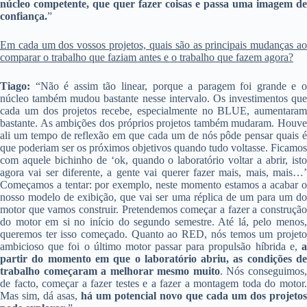
núcleo competente, que quer fazer coisas e passa uma imagem de
confiança.
”
Em cada um dos vossos projetos, quais são as principais mudanças ao
comparar o trabalho que faziam antes e o trabalho que fazem agora?
Tiago:
“Não é assim tão linear, porque a paragem foi grande e 
núcleo também mudou bastante nesse intervalo. Os investimentos que
cada um dos projetos recebe, especialmente no BLUE, aumentaram
bastante. As ambições dos próprios projetos também mudaram. Houve
ali um tempo de reflexão em que cada um de nós pôde pensar quais é
que poderiam ser os próximos objetivos quando tudo voltasse. Ficamos
com aquele bichinho de ‘ok, quando o laboratório voltar a abrir, isto
agora vai ser diferente, a gente vai querer fazer mais, mais, mais…’
Começamos a tentar: por exemplo, neste momento estamos a acabar o
nosso modelo de exibição, que vai ser uma réplica de um para um do
motor que vamos construir. Pretendemos começar a fazer a construção
do motor em si no início do segundo semestre. Até lá, pelo menos,
queremos ter isso começado. Quanto ao RED, nós temos um projeto
ambicioso que foi o último motor passar para propulsão híbrida e,
a
partir do momento em que o laboratório abriu, as condições de
trabalho começaram a melhorar mesmo muito
. Nós conseguimos
de facto, começar a fazer testes e a fazer a montagem toda do motor.
Mas sim, dá asas,
há um potencial novo que cada um dos projetos