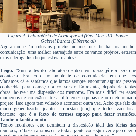
Figura 4: Laboratório de Aeroespacial (Pav. Mec. III)
|
Fonte:
Gabriel Barata (Diferencial)
Agora que estão todos os projetos no mesmo sítio, há uma melhor
comunicação, uma melhor entreajuda entre os vários projetos, estarem
mais interligados do que estavam antes?
Tiago:
“Sim, antes do laboratório entrar em obras já era isso que
acontecia. Era todo um ambiente de comunidade, em que nós
vínhamos cá e sabíamos que íamos sempre encontrar alguma pessoa
conhecida para começar a conversar. Entretanto, depois de tantas
obras, houve uma dispersão dos membros. Era mais difícil ter esses
momentos de conexão entre as diferentes equipas de um determinado
projeto. Isso agora tem voltado a acontecer outra vez. Acho que falo de
modo generalizado quanto à questão [em] que todos vão tocar
bastante, que é
o facto de termos espaço para fazer reuniões
Também facilita muito
.
Temos monitores que permitem a disposição fácil das ideias das
reuniões, o ‘fazer sarrabiscos’ e toda a gente conseguir ver e perceber o
que é que estamos a pensar. Acho que é um bocado por aí.”