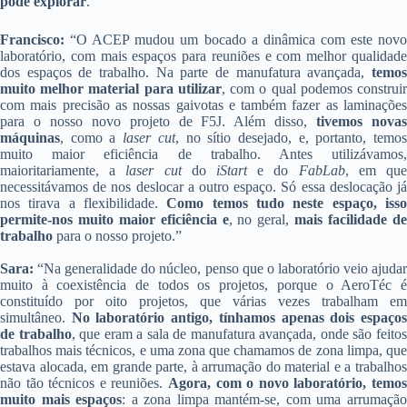
pode explorar
.”
Francisco:
“O ACEP mudou um bocado a dinâmica com este nov
laboratório, com mais espaços para reuniões e com melhor qualidade
dos espaços de trabalho. Na parte de manufatura avançada,
temos
muito melhor material para utilizar
, com o qual podemos construi
com mais precisão as nossas gaivotas e também fazer as laminações
para o nosso novo projeto de F5J. Além disso,
tivemos nova
máquinas
, como a
laser cut
, no sítio desejado, e, portanto, temo
muito maior eficiência de trabalho. Antes utilizávamos,
maioritariamente, a
laser cut
do
iStart
e do
FabLab
, em qu
necessitávamos de nos deslocar a outro espaço. Só essa deslocação já
nos tirava a flexibilidade.
Como temos tudo neste espaço, iss
permite-nos muito maior eficiência e
, no geral,
mais facilidade d
trabalho
para o nosso projeto.”
Sara:
“Na generalidade do núcleo, penso que o laboratório veio ajuda
muito à coexistência de todos os projetos, porque o AeroTéc é
constituído por oito projetos, que várias vezes trabalham em
simultâneo.
No laboratório antigo, tínhamos apenas dois espaço
de trabalho
, que eram a sala de manufatura avançada, onde são feito
trabalhos mais técnicos, e uma zona que chamamos de zona limpa, que
estava alocada, em grande parte, à arrumação do material e a trabalhos
não tão técnicos e reuniões.
Agora, com o novo laboratório, temos
muito mais espaços
: a zona limpa mantém-se, com uma arrumaçã