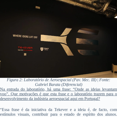
Figura 2: Laboratório de Aeroespacial (Pav. Mec. III)
|
Fonte:
Gabriel Barata (Diferencial)
Na entrada do laboratório, há uma frase: “Onde as ideias levantam
voo”. Que motivações é que esta frase e o laboratório trazem para o
desenvolvimento da indústria aeroespacial aqui em Portugal?
“Essa frase é da iniciativa da Tekever e a ideia é, de facto, com
estímulos visuais, contribuir para o estado de espírito dos alunos.