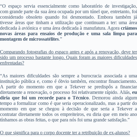
“O espaço servia essencialmente como laboratório de investigação,
com grande parte da sua área ocupada por um túnel que, entretanto, foi
considerado obsoleto quando foi desmontado. Embora também já
tivesse áreas que tinham a utilização que continuam a ter: uma área
dedicada à aviónica e uma área dedicada à manufatura. Agora
criámos
novas áreas para ensaios de produção e uma sala limpa para
montagem de microssatélites
.”
Comparando fotografias do espaço antes e após a renovação, deve ter
sido um processo bastante longo. Quais foram as maiores dificuldades
enfrentadas?
“As maiores dificuldades são sempre a burocracia associada a uma
instituição pública e, como é óbvio também, encontrar financiamento.
A partir do momento em que a Tekever se predispôs a financiar
diretamente a renovação, o processo foi relativamente rápido. Aliás,
eu
diria que foi um recorde para o Técnico
. Demorou ainda algum
tempo a formalizar como é que seria operacionalizado, mas a partir do
momento em que se chegou à decisão de que seria a Tekever a
contratar diretamente todos os empreiteiros, eu diria que em meio ano
tínhamos as obras feitas, o que para nós foi uma grande satisfação.”
O que significa para o corpo docente ter a retribuição de ex-alunos?