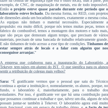
fazer na central de segurança (que era o outro local), mas a parte, por
exemplo, de CNC, de maquinação de metais, era de todo impossível.
Então
o projeto esteve quase parado durante este período que 
laboratório esteve fechado
. Da mesma forma, no RED, com projeto
de dimensões ainda um bocadinho maiores, exatamente a mesma coisa.
As equipas não tinham o material necessário. Especialmente a
propulsão: era muito difícil, porque nós temos muitas peças, temos o
fabrico do combustível, temos a montagem dos motores e tudo mais,
que são peças que demoram algum tempo, que precisam de vários
materiais, precisam de uma bancada de trabalho relativamente grande.
E não tínhamos de todo acesso a esse tipo de condições.
Tínhamos de
estar sempre atrás de locais e a falar com alguém que nos
conseguisse arranjar.
”
A empresa que colaborou para a inauguração do Laboratório, a
Tekever, tem raízes em alumni do IST. O que significa para os alunos
sentir a retribuição de colegas mais velhos?
Sara:
“É gratificante vermos que o pessoal que saiu do Técnic
continua a apoiar a instituição e, nomeadamente, os alunos, porque, no
fundo, o laboratório é, maioritariamente, para o trabalho dos
estudantes. Por isso, é gratificante ver que há uma contribuição para
que possamos continuar a trabalhar e que, talvez um dia, alguns de nós
possam juntar-se também à Tekever. O laboratório agora está muito
mais funcional, com um espaço de trabalho ótimo, e,
o facto de ter