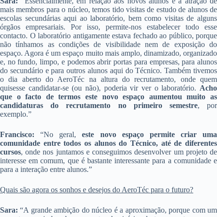
Sara:
“Essencialmente, em relação aos novos alunos e à atração de
mais membros para o núcleo, temos tido visitas de estudo de alunos de
escolas secundárias aqui ao laboratório, bem como visitas de alguns
órgãos empresariais. Por isso, permite-nos estabelecer todo esse
contacto. O laboratório antigamente estava fechado ao público, porque
não tínhamos as condições de visibilidade nem de exposição do
espaço. Agora é um espaço muito mais amplo, dinamizado, organizado
e, no fundo, limpo, e podemos abrir portas para empresas, para alunos
do secundário e para outros alunos aqui do Técnico. Também tivemos
o dia aberto do AeroTéc na altura do recrutamento, onde quem
quisesse candidatar-se (ou não), poderia vir ver o laboratório.
Acho
que o facto de termos este novo espaço aumentou muito as
candidaturas do recrutamento no primeiro semestre
, po
exemplo.”
Francisco:
“No geral,
este novo espaço permite criar uma
comunidade entre todos os alunos do Técnico, até de diferentes
cursos
, onde nos juntamos e conseguimos desenvolver um projeto de
interesse em comum, que é bastante interessante para a comunidade e
para a interação entre alunos.”
Quais são agora os sonhos e desejos do AeroTéc para o futuro?
Sara:
“A grande ambição do núcleo é a aproximação, porque com um