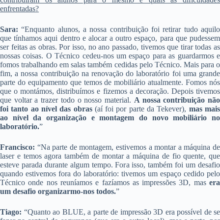
enfrentadas?
Sara:
“Enquanto alunos, a nossa contribuição foi retirar tudo aquil
que tínhamos aqui dentro e alocar a outro espaço, para que pudessem
ser feitas as obras. Por isso, no ano passado, tivemos que tirar todas as
nossas coisas. O Técnico cedeu-nos um espaço para as guardarmos e
fomos trabalhando em salas também cedidas pelo Técnico. Mais para o
fim, a nossa contribuição na renovação do laboratório foi uma grande
parte do equipamento que temos de mobiliário atualmente. Fomos nós
que o montámos, distribuímos e fizemos a decoração. Depois tivemos
que voltar a trazer todo o nosso material.
A nossa contribuição nã
foi tanto ao nível das obras
(aí foi por parte da Tekever),
mas mai
ao nível da organização e montagem do novo mobiliário no
laboratório.
”
Francisco:
“Na parte de montagem, estivemos a montar a máquina de
laser e temos agora também de montar a máquina de fio quente, que
esteve parada durante algum tempo. Fora isso, também foi um desafio
quando estivemos fora do laboratório: tivemos um espaço cedido pelo
Técnico onde nos reuníamos e fazíamos as impressões 3D, mas
era
um desafio organizarmo-nos todos.
”
Tiago:
“Quanto ao BLUE, a parte de impressão 3D era possível de se