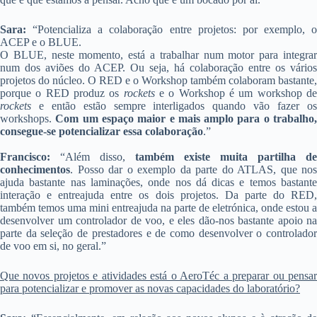
Sara:
“Potencializa a colaboração entre projetos: por exemplo, o
ACEP e o BLUE.
O BLUE, neste momento, está a trabalhar num motor para integrar
num dos aviões do ACEP. Ou seja, há colaboração entre os vários
projetos do núcleo. O RED e o Workshop também colaboram bastante,
porque o RED produz os
rockets
e o Workshop é um workshop d
rockets
e então estão sempre interligados quando vão fazer os
workshops.
Com um espaço maior e mais amplo para o trabalho
consegue-se potencializar essa colaboração
.”
Francisco:
“Além disso,
também existe muita partilha de
conhecimentos
. Posso dar o exemplo da parte do ATLAS, que nos
ajuda bastante nas laminações, onde nos dá dicas e temos bastante
interação e entreajuda entre os dois projetos. Da parte do RED,
também temos uma mini entreajuda na parte de eletrónica, onde estou a
desenvolver um controlador de voo, e eles dão-nos bastante apoio na
parte da seleção de prestadores e de como desenvolver o controlador
de voo em si, no geral.”
Que novos projetos e atividades está o AeroTéc a preparar ou pensar
para potencializar e promover as novas capacidades do laboratório?