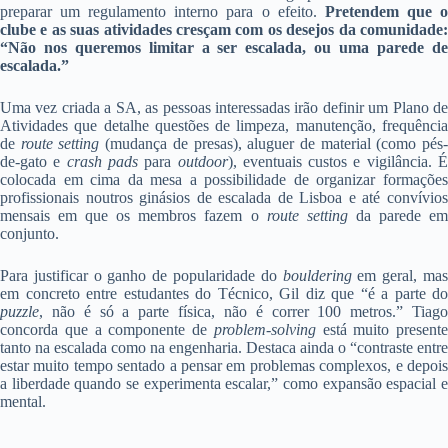
preparar um regulamento interno para o efeito.
Pretendem que 
clube e as suas atividades cresçam com os desejos da comunidade:
“Não nos queremos limitar a ser escalada, ou uma parede de
escalada.”
Uma vez criada a SA, as pessoas interessadas irão definir um Plano de
Atividades que detalhe questões de limpeza, manutenção, frequência
de
route setting
(mudança de presas), aluguer de material (como pés
de-gato e
crash pads
para
outdoor
), eventuais custos e vigilância. 
colocada em cima da mesa a possibilidade de organizar formações
profissionais noutros ginásios de escalada de Lisboa e até convívios
mensais em que os membros fazem o
route setting
da parede e
conjunto.
Para justificar o ganho de popularidade do
bouldering
em geral, ma
em concreto entre estudantes do Técnico, Gil diz que “é a parte do
puzzle
, não é só a parte física, não é correr 100 metros.” Tiago
concorda que a componente de
problem-solving
está muito presente
tanto na escalada como na engenharia. Destaca ainda o “contraste entre
estar muito tempo sentado a pensar em problemas complexos, e depois
a liberdade quando se experimenta escalar,” como expansão espacial e
mental.