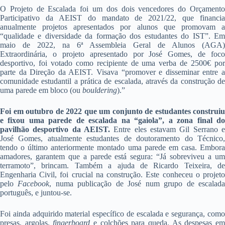
O Projeto de Escalada foi um dos dois vencedores do Orçamento
Participativo da AEIST do mandato de 2021/22, que financia
anualmente projetos apresentados por alunos que promovam a
“qualidade e diversidade da formação dos estudantes do IST”. Em
maio de 2022, na 6ª Assembleia Geral de Alunos (AGA)
Extraordinária, o projeto apresentado por José Gomes, de foco
desportivo, foi votado como recipiente de uma verba de 2500€ por
parte da Direção da AEIST. Visava “promover e disseminar entre a
comunidade estudantil a prática de escalada, através da construção de
uma parede em bloco (ou
bouldering
).”
Foi em outubro de 2022 que um conjunto de estudantes construiu
e fixou uma parede de escalada na “gaiola”, a zona final do
pavilhão desportivo da AEIST.
Entre eles estavam Gil Serrano e
José Gomes, atualmente estudantes de doutoramento do Técnico,
tendo o último anteriormente montado uma parede em casa. Embora
amadores, garantem que a parede está segura: “Já sobreviveu a um
terramoto”, brincam. Também a ajuda de Ricardo Teixeira, de
Engenharia Civil, foi crucial na construção. Este conheceu o projeto
pelo
Facebook
, numa publicação de José num grupo de escalad
português, e juntou-se.
Foi ainda adquirido material específico de escalada e segurança, como
presas, argolas,
fingerboard
e colchões para queda. As despesas e