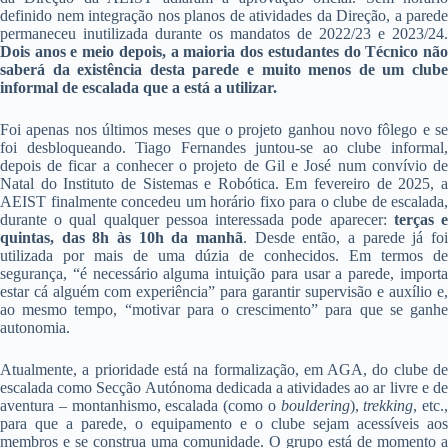
definido nem integração nos planos de atividades da Direção, a parede
permaneceu inutilizada durante os mandatos de 2022/23 e 2023/24.
Dois anos e meio depois, a maioria dos estudantes do Técnico não
saberá da existência desta parede e muito menos de um clube
informal de escalada que a está a utilizar.
Foi apenas nos últimos meses que o projeto ganhou novo fôlego e se
foi desbloqueando. Tiago Fernandes juntou-se ao clube informal,
depois de ficar a conhecer o projeto de Gil e José num convívio de
Natal do Instituto de Sistemas e Robótica. Em fevereiro de 2025, a
AEIST finalmente concedeu um horário fixo para o clube de escalada,
durante o qual qualquer pessoa interessada pode aparecer:
terças 
quintas, das 8h às 10h da manhã
. Desde então, a parede já foi
utilizada por mais de uma dúzia de conhecidos. Em termos de
segurança, “é necessário alguma intuição para usar a parede, importa
estar cá alguém com experiência” para garantir supervisão e auxílio e,
ao mesmo tempo, “motivar para o crescimento” para que se ganhe
autonomia.
Atualmente, a prioridade está na formalização, em AGA, do clube de
escalada como Secção Autónoma dedicada a atividades ao ar livre e de
aventura – montanhismo, escalada (como o
bouldering
),
trekking
, etc.,
para que a parede, o equipamento e o clube sejam acessíveis aos
membros e se construa uma comunidade. O grupo está de momento a