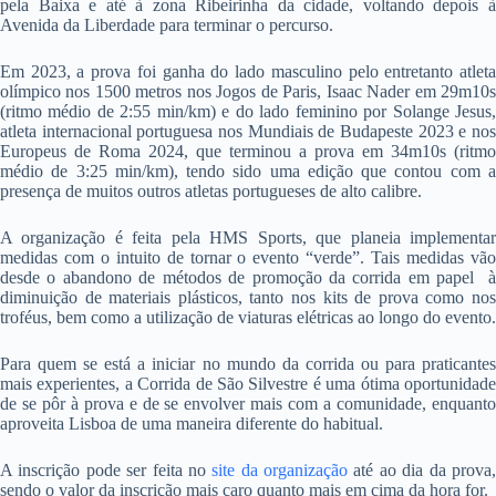
pela Baixa e até à zona Ribeirinha da cidade, voltando depois à
Avenida da Liberdade para terminar o percurso.
Em 2023, a prova foi ganha do lado masculino pelo entretanto atleta
olímpico nos 1500 metros nos Jogos de Paris, Isaac Nader em 29m10s
(ritmo médio de 2:55 min/km) e do lado feminino por Solange Jesus,
atleta internacional portuguesa nos Mundiais de Budapeste 2023 e nos
Europeus de Roma 2024, que terminou a prova em 34m10s (ritmo
médio de 3:25 min/km), tendo sido uma edição que contou com a
presença de muitos outros atletas portugueses de alto calibre.
A organização é feita pela HMS Sports, que planeia implementar
medidas com o intuito de tornar o evento “verde”. Tais medidas vão
desde o abandono de métodos de promoção da corrida em papel à
diminuição de materiais plásticos, tanto nos kits de prova como nos
troféus, bem como a utilização de viaturas elétricas ao longo do evento.
Para quem se está a iniciar no mundo da corrida ou para praticantes
mais experientes, a Corrida de São Silvestre é uma ótima oportunidade
de se pôr à prova e de se envolver mais com a comunidade, enquanto
aproveita Lisboa de uma maneira diferente do habitual.
A inscrição pode ser feita no
site da organização
até ao dia da prova
sendo o valor da inscrição mais caro quanto mais em cima da hora for.