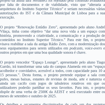
projeto da aluna Iara Serbaneci foi rejeitado pela comissão avaliadora
por falta de documentos e de viabilidade, visto que “alteraria a
arquitetura do Instituto Superior Técnico” e seriam necessárias várias
autorizações do IST e da Câmara Municipal de Lisboa para a sua
execução.
O projeto “Renovação Estúdio Zero”, apresentado pelo aluno André
Vilaça, tinha como objetivo “dar uma nova vida a um espaço com
história, promovendo a criatividade, a comunicação e a produção de
conteúdos no Instituto Superior Técnico.” Para este fim, o projeto
visava reabilitar a sala da antiga Rádio Zero, com a modernização dos
seus equipamentos para serem utilizados em
podcasts
,
voice-overs
e
outros projetos em que uma boa qualidade sonora é chave.
O projeto vencedor “Espaço Lounge”, apresentado pelo aluno Tiago
Garrão, irá transformar uma sala do campus Alameda em um “espaço
acolhedor e convidativo, acessível a todos, com capacidade para 10 a
15 pessoas.”. Desta forma, o projeto pretende equipar a sala com
pufes, mesas baixas, estantes de revistas de moda, arte e natureza e
ainda um cacifo com jogos de tabuleiros rotativos em que os
utilizadores poderão partilhar os seus favoritos. Para isto, o projeto
dispõe de uma verba de 2500€ da AEIST e será executado entre os
meses de setembro e outubro de 2025.
Os detalhes e orçamentos discriminados de cada um dos projetos