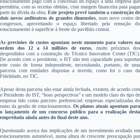
estacionamento pago com a concessão do espaço a uma empresa que
permitiria, com as receitas obtidas, criar margem financeira para pagar
parte da dívida da obra.
Este projeto prevê também a construção d
dois novos anfiteatros de grandes dimensões
, num novo centro d
congressos, aproveitando o espaço libertado pela remoção do
estacionamento à superfície à frente do pavilhão central.
As previsões de custos apontam neste momento para valores na
ordem dos 12 a 14 milhões de euros
, muito próximos do
despendidos com a construção do Técnico Innovation Center (TIC).
De acordo com o presidente, o IST não tem capacidade para suportar
este custo de forma independente, necessitando, portanto, de uma
parceria com entidades dispostas a investir, como foi o caso da
Fidelidade, no TIC.
Apesar desta parceria não estar ainda fechada, existem, de acordo com
o Presidente do IST, “boas perspectivas” e um modelo claro do tipo de
empresa tido como parceiro preferencial: empresas especializadas do
ramo da gestão de estacionamentos.
Os planos atuais apontam para
o lançamento de um concurso público para a realização desta
empreitada ainda antes do final deste ano.
Questionado acerca das implicações de um investimento avultado em
estacionamento automóvel, numa altura de crescente preocupação por