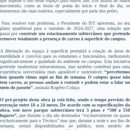
que impede o uso deste espaço para outros fins. Em alturas de maior
movimento, como as horas de ponta do início e final do dia, os
transtornos são mais notórios, especialmente por parte dos peões.
Para resolver este problema, o Presidente do IST apresenta, no seu
plano quadrienal para o mandato de 2024-2027, uma solução que
passa por
construir um estacionamento subterrâneo que pretend
remover totalmente a presença de carros à superfície do
campus
.
A libertação do espaço à superfície permitirá a criação de áreas de
mobilidade e convívio para os estudantes e funcionários, melhorando
significativamente a qualidade do ambiente no
campus
. Esta iniciativa
pretende modernizar infraestruturas, mas também contribuir para uma
experiência universitária mais agradável e sustentável:
“percebemos
isso quando vimos aqui ao fim de semana. O
campus
quase nã
tem carros, as pessoas andam à vontade e podem estar a falar no
meio do passeio”
, assinala Rogério Colaço.
O pré-projeto desta obra já está feito, sendo o tempo previsto de
execução
entre 18 a 24 meses. De acordo com as especificações d
obra, este novo parque subterrâneo terá 3 pisos e “500 a 550
lugares”,
que durante o dia são destinados “exclusivamente ou quase
exclusivamente para o Técnico” mas que, durante a noite e aos fins de
semana, seriam disponibilizados ao público, num modelo de