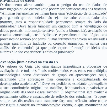
Privacidade de dados
O documento alerta também para o perigo do uso de dados de
investigação ou de clientes (que podem ser confidenciais) nos
prompts
.
“Algumas ferramentas permitem fazer uma ‘solicitação de privacidade’
para garantir que os modelos não sejam treinados com os dados dos
prompts
, mas a responsabilidade permanece sempre do lado do
utilizador.” Deve haver também um cuidado com a “divulgação de
dados pessoais, informação sensível (como a biométrica), avaliação de
estados emocionais, etc.” Aplica-se especialmente esta lógica aos
processos de revisão por pares: “Estas ferramentas devem ser utilizadas
apenas para fins de tradução ou correção gramatical, e nunca para
análise de conteúdo”, já que pode expor informação e ideias dos
autores que são confidenciais antes da publicação.
Avaliação justa e fiável na era da IA
Os autores do Guia dão uma grande importância a processos de
avaliação de estudantes “mais multivariados e assentes em múltiplas
metodologias como discussões de grupo ou apresentações orais,
garantindo uma apreciação mais completa e contextualizada do
desempenho académico”. “Deve ser pedido ao estudante que explicite
a sua contribuição original no trabalho, habituando-o a valorizar a
originalidade das ideias e realizações.” O objetivo final será avaliar o
pensamento crítico e capacidade de reflexão dos estudantes: “Sugere-
se que nas discussões cada estudante faça uma reflexão sobre o que
conseguiu alcançar no trabalho/projeto escrito, o que modificaria se