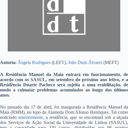
Autoria:
Ângela Rodrigues
(LEFT),
João Dinis Álvares
(MEFT)
A Residência Manuel da Maia entrará em funcionamento, de
acordo com os SASUL, em setembro do próximo ano letivo, e a
Residência Duarte Pacheco será sujeita a uma reabilitação, de
modo a colmatar problemas acumulados ao longo dos últimos
anos.
No passado dia 17 de abril, foi inaugurada a Residência Manuel da
Maia (RMM), no topo da Alameda Dom Afonso Henriques. Tal como
noticiado
anteriormente
, a residência, que se encontrará sob a alçad
dos Serviços de Ação Social da Universidade de Lisboa (SASUL),
tem a capacidade para 320 camas, distribuídas por 96 quartos