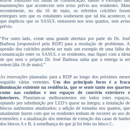
tem-se traduzido em falhas de comunicação, dando o exemplo das
manutenções que acontecem sem aviso prévio aos residentes. Mais
recentemente, no dia 16 de maio, os referidos colchões foram
entregues sem que os estudantes soubessem que tal iria acontecer, o
que implicou que os SASUL entrassem nos seus quartos, sem aviso
prévio.
“Por outro lado, existe uma grande abertura por parte do Dr. José
Barbosa [responsável pela RDP] para a resolução de problemas. A
questão dos colchões poderia ser mais um exemplo de uma falha de
comunicação entre os SASUL e os residentes, mas fiquei com a ideia
de que nem o próprio Dr. José Barbosa sabia que a entrega ia ser
ontem [dia 16 de maio].”
As renovações planeadas para a RDP ao longo dos próximos meses
seguirão várias vertentes.
Um dos principais focos é a fraca
iluminação existente na residência, que se sente tanto nos quartos
como nas cozinhas e nos espaços de convívio exteriores e
interiores.
Planeiam-se melhoramentos em todos estes espaços,
optando por substituição por LED’s quase na íntegra; a instalação de
blocos autónomos atualizados; a adição de tomadas nos quartos, que
atualmente fazem com que os residentes tenham de recorrer ao uso de
extensões; e a atualização dos sistemas de extração das casas de banho
dos blocos A e B, à semelhança do que já foi feito no bloco C.