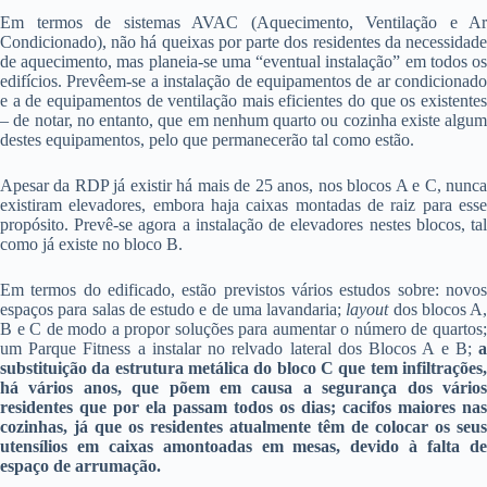
Em termos de sistemas AVAC (Aquecimento, Ventilação e Ar
Condicionado), não há queixas por parte dos residentes da necessidade
de aquecimento, mas planeia-se uma “eventual instalação” em todos os
edifícios. Prevêem-se a instalação de equipamentos de ar condicionado
e a de equipamentos de ventilação mais eficientes do que os existentes
– de notar, no entanto, que em nenhum quarto ou cozinha existe algum
destes equipamentos, pelo que permanecerão tal como estão.
Apesar da RDP já existir há mais de 25 anos, nos blocos A e C, nunca
existiram elevadores, embora haja caixas montadas de raiz para esse
propósito. Prevê-se agora a instalação de elevadores nestes blocos, tal
como já existe no bloco B.
Em termos do edificado, estão previstos vários estudos sobre: novos
espaços para salas de estudo e de uma lavandaria;
layout
dos blocos A,
B e C de modo a propor soluções para aumentar o número de quartos;
um Parque Fitness a instalar no relvado lateral dos Blocos A e B;
a
substituição da estrutura metálica do bloco C que tem infiltrações,
há vários anos, que põem em causa a segurança dos vários
residentes que por ela passam todos os dias; cacifos maiores nas
cozinhas, já que os residentes atualmente têm de colocar os seus
utensílios em caixas amontoadas em mesas, devido à falta de
espaço de arrumação.