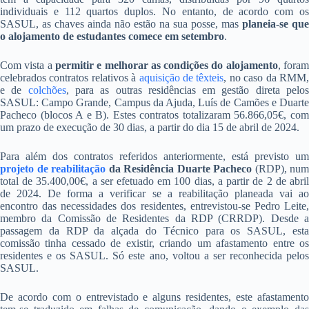
individuais e 112 quartos duplos. No entanto, de acordo com os
SASUL, as chaves ainda não estão na sua posse, mas
planeia-se que
o alojamento de estudantes comece em setembro
.
Com vista a
permitir e melhorar as condições do alojamento
, fora
celebrados contratos relativos à
aquisição de têxteis
, no caso da RMM
e de
colchões
, para as outras residências em gestão direta pelo
SASUL: Campo Grande, Campus da Ajuda, Luís de Camões e Duarte
Pacheco (blocos A e B). Estes contratos totalizaram 56.866,05€, com
um prazo de execução de 30 dias, a partir do dia 15 de abril de 2024.
Para além dos contratos referidos anteriormente, está previsto um
projeto de reabilitação
da Residência Duarte Pacheco
(RDP), num
total de 35.400,00€, a ser efetuado em 100 dias, a partir de 2 de abril
de 2024. De forma a verificar se a reabilitação planeada vai ao
encontro das necessidades dos residentes, entrevistou-se Pedro Leite,
membro da Comissão de Residentes da RDP (CRRDP). Desde a
passagem da RDP da alçada do Técnico para os SASUL, esta
comissão tinha cessado de existir, criando um afastamento entre os
residentes e os SASUL. Só este ano, voltou a ser reconhecida pelos
SASUL.
De acordo com o entrevistado e alguns residentes, este afastamento