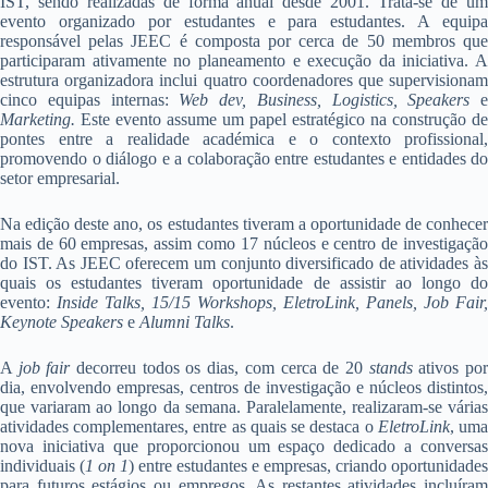
IST, sendo realizadas de forma anual desde 2001. Trata-se de um
evento organizado por estudantes e para estudantes. A equipa
responsável pelas JEEC é composta por cerca de 50 membros que
participaram ativamente no planeamento e execução da iniciativa. A
estrutura organizadora inclui quatro coordenadores que supervisionam
cinco equipas internas:
Web dev, Business, Logistics, Speakers
e
Marketing.
Este evento assume um papel estratégico na construção de
pontes entre a realidade académica e o contexto profissional,
promovendo o diálogo e a colaboração entre estudantes e entidades do
setor empresarial.
Na edição deste ano, os estudantes tiveram a oportunidade de conhecer
mais de 60 empresas, assim como 17 núcleos e centro de investigação
do IST. As JEEC oferecem um conjunto diversificado de atividades às
quais os estudantes tiveram oportunidade de assistir ao longo do
evento:
Inside Talks, 15/15 Workshops, EletroLink, Panels, Job Fair,
Keynote Speakers
e
Alumni Talks
.
A
job fair
decorreu todos os dias, com cerca de 20
stands
ativos po
dia, envolvendo empresas, centros de investigação e núcleos distintos,
que variaram ao longo da semana. Paralelamente, realizaram-se várias
atividades complementares, entre as quais se destaca o
EletroLink
, um
nova iniciativa que proporcionou um espaço dedicado a conversas
individuais (
1 on 1
) entre estudantes e empresas, criando oportunidades
para futuros estágios ou empregos. As restantes atividades incluíram