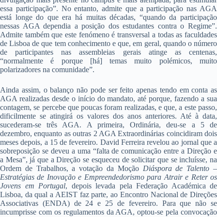
essa participação”. No entanto, admite que a participação nas AGA
está longe do que era há muitas décadas, “quando da participação
nessas AGA dependia a posição dos estudantes contra o Regime”.
Admite também que este fenómeno é transversal a todas as faculdades
de Lisboa de que tem conhecimento e que, em geral, quando o número
de participantes nas assembleias gerais atinge as centenas,
“normalmente é porque [há] temas muito polémicos, muito
polarizadores na comunidade”.
Ainda assim, o balanço não pode ser feito apenas tendo em conta as
AGA realizadas desde o início do mandato, até porque, fazendo a sua
contagem, se percebe que poucas foram realizadas, e que, a este passo,
dificilmente se atingirá os valores dos anos anteriores. Até à data,
sucederam-se três AGA. A primeira, Ordinária, deu-se a 5 de
dezembro, enquanto as outras 2 AGA Extraordinárias coincidiram dois
meses depois, a 15 de fevereiro. David Ferreira revelou ao jornal que a
sobreposição se deveu a uma “falta de comunicação entre a Direção e
a Mesa”, já que a Direção se esqueceu de solicitar que se incluísse, na
Ordem de Trabalhos, a votação da Moção
Diáspora de Talento 
Estratégias de Inovação e Empreendedorismo para Atrair e Reter os
Jovens em Portugal
, depois
levada pela Federação Académica de
Lisboa, da qual a AEIST faz parte, ao Encontro Nacional de Direções
Associativas (ENDA) de 24 e 25 de fevereiro. Para que não se
incumprisse com os regulamentos da AGA, optou-se pela convocação