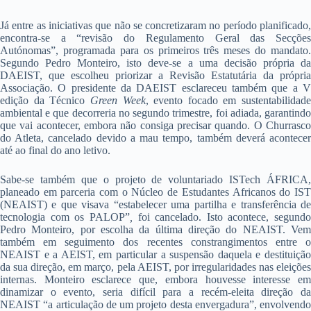
Já entre as iniciativas que não se concretizaram no período planificado,
encontra-se a “revisão do Regulamento Geral das Secções
Autónomas”, programada para os primeiros três meses do mandato.
Segundo Pedro Monteiro, isto deve-se a uma decisão própria da
DAEIST, que escolheu priorizar a Revisão Estatutária da própria
Associação. O presidente da DAEIST esclareceu também que a V
edição da Técnico
Green Week
, evento focado em sustentabilidade
ambiental e que decorreria no segundo trimestre, foi adiada, garantindo
que vai acontecer, embora não consiga precisar quando. O Churrasco
do Atleta, cancelado devido a mau tempo, também deverá acontecer
até ao final do ano letivo.
Sabe-se também que o projeto de voluntariado ISTech ÁFRICA,
planeado em parceria com o Núcleo de Estudantes Africanos do IST
(NEAIST) e que visava “estabelecer uma partilha e transferência de
tecnologia com os PALOP”
,
foi cancelado. Isto acontece, segundo
Pedro Monteiro, por escolha da última direção do NEAIST. Vem
também em seguimento dos recentes constrangimentos entre o
NEAIST e a AEIST, em particular a suspensão daquela e destituição
da sua direção, em março, pela AEIST, por irregularidades nas eleições
internas. Monteiro esclarece que, embora houvesse interesse em
dinamizar o evento, seria difícil para a recém-eleita direção da
NEAIST “a articulação de um projeto desta envergadura”, envolvendo