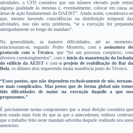
atividades, o CFD considera que um número elevado pode retirar
alguma qualidade às mesmas e, eventualmente, colocar em causa as
áreas de ação fundamentais da DAEIST”
.
Ainda assim, considerava-se
que, mesmo havendo coincidências na distribuição temporal das
atividades, isso não seria problema, “se a execução for preparada
atempadamente ao longo do mandato”.
Na generalidade, as maiores dificuldades, até ao momento,
relacionaram-se, segundo Pedro Monteiro, com a
assinatura d
protocolo com o Técnico
, que “foi um processo complexo, co
diversos constrangimentos”, com o
início da manutenção da fachada
do edifício da AEIST
e com
o projeto de reabilitação do Bar da
Bola
, os últimos dois requerendo muita insistência junto do Técnico.
“Esses pontos, que não dependem exclusivamente de nós, tornam-
se mais complicados.
Mas penso que de forma global não temo
tido dificuldades de maior na execução daquilo a que nos
propusemos.”
É precisamente nestas componentes que a atual direção considera que
tem estado mais forte do que as que a antecederam, embora confesse
que o trabalho feito neste mandato advenha daquele realizado nos anos
anteriores.