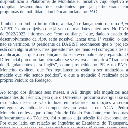
disponibilizar a Plataforma de Mobilidade, iniciativa cujo objetivo é
compilar testemunhos dos estudantes que já participaram em
programas de mobilidade, também anunciada no PAO.
Também no âmbito informático, a criação e lançamento de uma
App
AEIST é outro objetivo que já vem de mandatos anteriores. No PAO
de 2022/2023, informava-se “com confiança” que, dado o estado de
desenvolvimento da
App
, seria possível lançar uma 1ª versão, o qu
não se verificou. O presidente da DAEIST reconheceu que o “projeto
está com algum atraso, mas que este mês [de maio se] começou a testar
a aplicação”
, e
que o seu lançamento será eventualmente preparado. O
Diferencial procurou também saber se se estava a cumprir a “Tradução
de Regulamentos para Inglês”, como prometido no PE e no PAO.
Monteiro explicou que “os regulamentos estão a ser traduzidos à
medida que vão sendo pedidos”, e que a tradução é realizada pelo
próprio Pelouro de Redação.
Ao longo dos últimos seis meses, a AE dirigiu três inquéritos aos
estudantes do Técnico, pelo que o Diferencial procurou averiguar se os
resultados destes se vão traduzir em relatórios ou moções a serem
entregues às entidades competentes ou votadas em AGA. Pedro
Monteiro confessa que o Inquérito do Dia do Estudante, com foco nas
infraestruturas do Técnico, foi o único cuja adesão foi desapontante.
Por outro lado, em relação ao Inquérito ao Estudante do Taguspark,