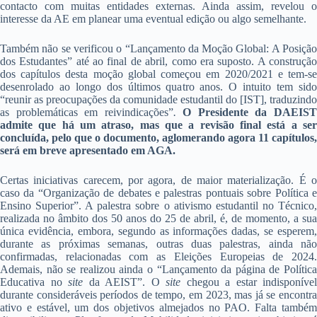
contacto com muitas entidades externas. Ainda assim, revelou o
interesse da AE em planear uma eventual edição ou algo semelhante.
Também não se verificou o “Lançamento da Moção Global: A Posição
dos Estudantes” até ao final de abril, como era suposto. A construção
dos capítulos desta moção global começou em 2020/2021 e tem-se
desenrolado ao longo dos últimos quatro anos. O intuito tem sido
“reunir as preocupações da comunidade estudantil do [IST], traduzindo
as problemáticas em reivindicações”
.
O Presidente da DAEIS
admite que há um atraso, mas que a revisão final está a ser
concluída, pelo que o documento, aglomerando agora 11 capítulos,
será em breve apresentado em AGA.
Certas iniciativas carecem, por agora, de maior materialização. É o
caso da “Organização de debates e palestras pontuais sobre Política e
Ensino Superior”. A palestra sobre o ativismo estudantil no Técnico,
realizada no âmbito dos 50 anos do 25 de abril, é, de momento, a sua
única evidência, embora, segundo as informações dadas, se esperem,
durante as próximas semanas, outras duas palestras, ainda não
confirmadas, relacionadas com as Eleições Europeias de 2024.
Ademais, não se realizou ainda o “Lançamento da página de Política
Educativa no
site
da AEIST”. O
site
chegou a estar indisponível
durante consideráveis períodos de tempo, em 2023, mas já se encontra
ativo e estável, um dos objetivos almejados no PAO. Falta também