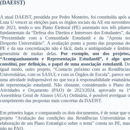
(DAEIST)
A atual DAEIST, presidida por Pedro Monteiro, foi constituída após a
Lista U vencer as eleições para os órgãos sociais da AE em novembro
de 2023, tendo o seu Plano Eleitoral (PE) assentado nos três pilares
fundamentais da “Defesa dos Direitos e Interesses dos Estudantes”, da
“Proximidade com a Comunidade Estudantil e da “Aposta no
Desporto Universitário”. A avaliação ponto a ponto das propostas do
PE e da sua concretização não é fácil, dada a ambiguidade e âmbito
generalista de muitas delas.
Por exemplo, um dos projetos,
“Acompanhamento e Representação Estudantil”, é algo que
constitui, por definição, o papel de uma associação estudantil.
D
igual modo, outro projeto, “Contacto próximo com as Residências
Universitárias, com os SASUL e com os Órgãos de Escola”, parece ser
uma atividade indispensável no que toca à responsabilidade estatutária
de representação estudantil. Não obstante, considerando o Plano de
Atividades e Orçamento (PAO) de 2023/2024, aprovado na 1ª
Assembleia Geral de Alunos (AGA) Ordinária, é possível averiguar o
cumprimento das propostas mais concretas da DAEIST.
Em primeiro lugar, e comparando os dois documentos, é de notar que o
projeto “Avaliação das condições das Residências Universitárias e
elaboração de um Plano Estratégico sobre o tema” consta no PE, mas
não no PAO.