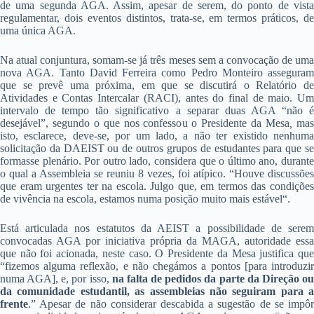
de uma segunda AGA. Assim, apesar de serem, do ponto de vista
regulamentar, dois eventos distintos, trata-se, em termos práticos, de
uma única AGA.
Na atual conjuntura, somam-se já três meses sem a convocação de uma
nova AGA. Tanto David Ferreira como Pedro Monteiro asseguram
que se prevê uma próxima, em que se discutirá o Relatório de
Atividades e Contas Intercalar (RACI), antes do final de maio. Um
intervalo de tempo tão significativo a separar duas AGA “não é
desejável”, segundo o que nos confessou o
Presidente da Mesa
,
ma
isto, esclarece, deve-se, por um lado, a não ter existido nenhuma
solicitação da DAEIST ou de outros grupos de estudantes para que se
formasse plenário. Por outro lado, considera que o último ano, durante
o qual a Assembleia se reuniu 8 vezes, foi atípico.
“Houve discussões
que eram urgentes ter na escola. Julgo que, em termos das condições
de vivência na escola, estamos numa posição muito mais estável“.
Está articulada nos estatutos da AEIST a possibilidade de serem
convocadas AGA por iniciativa própria da MAGA, autoridade essa
que não foi acionada, neste caso. O Presidente da Mesa justifica que
“fizemos alguma reflexão, e não chegámos a pontos [para introduzir
numa AGA], e, por isso,
na falta de pedidos da parte da Direção o
da comunidade estudantil, as assembleias não seguiram para a
frente
.” Apesar de não considerar descabida a sugestão de se impôr