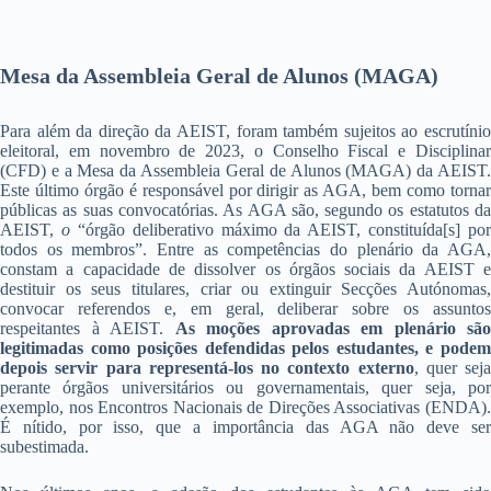
Mesa da Assembleia Geral de Alunos (MAGA)
Para além da direção da AEIST, foram também sujeitos ao escrutínio
eleitoral, em novembro de 2023, o Conselho Fiscal e Disciplinar
(CFD) e a Mesa da Assembleia Geral de Alunos (MAGA) da AEIST.
Este último órgão é responsável por dirigir as AGA, bem como tornar
públicas as suas convocatórias. As AGA são, segundo os estatutos da
AEIST,
o
“órgão deliberativo máximo da AEIST, constituída[s] por
todos os membros”. Entre as competências do plenário da AGA,
constam a capacidade de dissolver os órgãos sociais da AEIST e
destituir os seus titulares, criar ou extinguir Secções Autónomas,
convocar referendos e, em geral, deliberar sobre os assuntos
respeitantes à AEIST.
As moções aprovadas em plenário são
legitimadas como posições defendidas pelos estudantes, e podem
depois servir para representá-los no contexto externo
, quer seja
perante órgãos universitários ou governamentais, quer seja, por
exemplo, nos Encontros Nacionais de Direções Associativas (ENDA).
É nítido, por isso, que a importância das AGA não deve ser
subestimada.