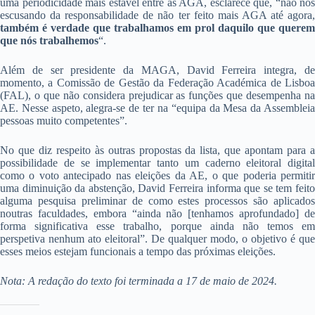
uma periodicidade mais estável entre as AGA, esclarece que, “não nos
escusando da responsabilidade de não ter feito mais AGA até agora,
também é verdade que trabalhamos em prol daquilo que querem
que nós trabalhemos
“.
Além de ser presidente da MAGA, David Ferreira integra, de
momento, a Comissão de Gestão da Federação Académica de Lisboa
(FAL), o que não considera prejudicar as funções que desempenha na
AE. Nesse aspeto, alegra-se de ter na “equipa da Mesa da Assembleia
pessoas muito competentes”.
No que diz respeito às outras propostas da lista, que apontam para a
possibilidade de se implementar tanto um caderno eleitoral digital
como o voto antecipado nas eleições da AE, o que poderia permitir
uma diminuição da abstenção, David Ferreira informa que se tem feito
alguma pesquisa preliminar de como estes processos são aplicados
noutras faculdades, embora “ainda não [tenhamos aprofundado] de
forma significativa esse trabalho, porque ainda não temos em
perspetiva nenhum ato eleitoral”. De qualquer modo, o objetivo é que
esses meios estejam funcionais a tempo das próximas eleições.
Nota: A redação do texto foi terminada a 17 de maio de 2024.