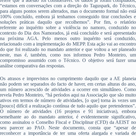
refere que a adesão foi considerável: os dados já foram compilados,
“estamos em conversações com a direção do Taguspark, do Técnico,
para alguns pontos serem alterados, mas o documento formal não está
100% concluído, embora já tenhamos conseguido tirar conclusões e
soluções práticas daquilo que recolhemos”
.
Por fim, o relatório
referente ao inquérito sobre a violência no namoro, conduzido no
contexto do Dia dos Namorados, já está concluído e será apresentado
na próxima AGA
.
Pelo menos outro inquérito será conduzido,
relacionado com a implementação do MEPP. Esta ação vai ao encontro
do que foi realizado no mandato anterior e que voltou a ser planeado
neste, mas é, também, como nos informou Pedro Monteiro, um
compromisso assumido com o Técnico. O objetivo será fazer uma
análise comparativa das respostas.
Os atrasos e imprevistos no cumprimento daquilo que a AE planeia
não podem ser separados do facto de haver, em certas alturas do ano,
um número acrescido de atividades a ocorrer em simultâneo. Como
revela Pedro Monteiro, “há períodos aqui na Associação que são muito
ativos em termos de número de atividades, [o que] torna às vezes um
[pouco] difícil a realização contínua de tudo aquilo que pretendemos”.
O número de atividades (16 projetos e 91 iniciativas), embora
semelhante ao do mandato anterior, é evidentemente significativo,
como assinalou o Conselho Fiscal e Disciplinar (CFD) da AEIST no
seu parecer ao PAO. Neste documento, consta que “apesar de
reconhecer a importância de ter uma oferta alargada e variada de