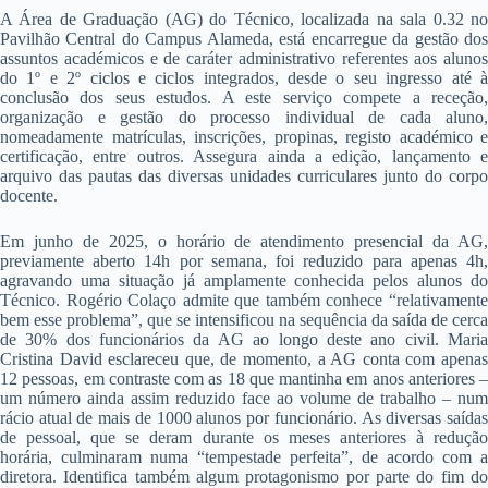
A Área de Graduação (AG) do Técnico, localizada na sala 0.32 no
Pavilhão Central do Campus Alameda, está encarregue da gestão dos
assuntos académicos e de caráter administrativo referentes aos alunos
do 1º e 2º ciclos e ciclos integrados, desde o seu ingresso até à
conclusão dos seus estudos. A este serviço compete a receção,
organização e gestão do processo individual de cada aluno,
nomeadamente matrículas, inscrições, propinas, registo académico e
certificação, entre outros. Assegura ainda a edição, lançamento e
arquivo das pautas das diversas unidades curriculares junto do corpo
docente.
Em junho de 2025, o horário de atendimento presencial da AG,
previamente aberto 14h por semana, foi reduzido para apenas 4h,
agravando uma situação já amplamente conhecida pelos alunos do
Técnico. Rogério Colaço admite que também conhece “relativamente
bem esse problema”, que se intensificou na sequência da saída de cerca
de 30% dos funcionários da AG ao longo deste ano civil. Maria
Cristina David esclareceu que, de momento, a AG conta com apenas
12 pessoas, em contraste com as 18 que mantinha em anos anteriores –
um número ainda assim reduzido face ao volume de trabalho – num
rácio atual de mais de 1000 alunos por funcionário. As diversas saídas
de pessoal, que se deram durante os meses anteriores à redução
horária, culminaram numa “tempestade perfeita”, de acordo com a
diretora. Identifica também algum protagonismo por parte do fim do