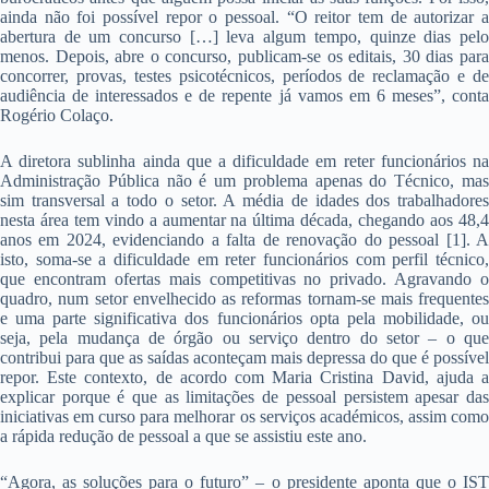
ainda não foi possível repor o pessoal. “O reitor tem de autorizar a
abertura de um concurso […] leva algum tempo, quinze dias pelo
menos. Depois, abre o concurso, publicam-se os editais, 30 dias para
concorrer, provas, testes psicotécnicos, períodos de reclamação e de
audiência de interessados e de repente já vamos em 6 meses”, conta
Rogério Colaço.
A diretora sublinha ainda que a dificuldade em reter funcionários na
Administração Pública não é um problema apenas do Técnico, mas
sim transversal a todo o setor. A média de idades dos trabalhadores
nesta área tem vindo a aumentar na última década, chegando aos 48,4
anos em 2024, evidenciando a falta de renovação do pessoal [1]. A
isto, soma-se a dificuldade em reter funcionários com perfil técnico,
que encontram ofertas mais competitivas no privado. Agravando o
quadro, num setor envelhecido as reformas tornam-se mais frequentes
e uma parte significativa dos funcionários opta pela mobilidade, ou
seja, pela mudança de órgão ou serviço dentro do setor – o que
contribui para que as saídas aconteçam mais depressa do que é possível
repor. Este contexto, de acordo com Maria Cristina David, ajuda a
explicar porque é que as limitações de pessoal persistem apesar das
iniciativas em curso para melhorar os serviços académicos, assim como
a rápida redução de pessoal a que se assistiu este ano.
“Agora, as soluções para o futuro” – o presidente aponta que o IST