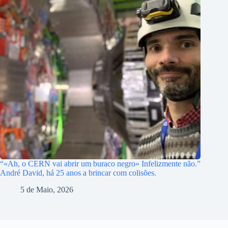
“«Ah, o CERN vai abrir um buraco negro» Infelizmente não.”
André David, há 25 anos a brincar com colisões.
5 de Maio, 2026