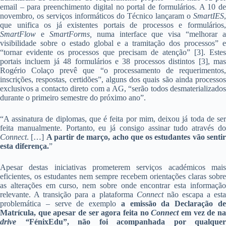
email – para preenchimento digital no portal de formulários. A 10 de
novembro, os serviços informáticos do Técnico lançaram o
SmartIES
,
que unifica os já existentes
portais de processos e formulários
SmartFlow
e
SmartForms,
numa interface que visa “melhorar a
visibilidade sobre o estado global e a tramitação dos processos” e
“tornar evidente os processos que precisam de atenção” [3]. Estes
portais incluem já 48 formulários e 38 processos distintos [3], mas
Rogério Colaço prevê que “o processamento de requerimentos,
inscrições, respostas, certidões”, alguns dos quais são ainda processos
exclusivos a contacto direto com a AG, “serão todos desmaterializados
durante o primeiro semestre do próximo ano”.
“A assinatura de diplomas, que é feita por mim, deixou já toda de ser
feita manualmente. Portanto, eu já consigo assinar tudo através do
Connect
. […]
A partir de março, acho que os estudantes vão senti
esta diferença.
”
Apesar destas iniciativas prometerem serviços académicos mais
eficientes, os estudantes nem sempre recebem orientações claras sobre
as alterações em curso, nem sobre onde encontrar esta informação
relevante. A transição para a plataforma
Connect
não escapa a est
problemática – serve de exemplo
a emissão da Declaração d
Matrícula, que apesar de ser agora feita no
Connect
em vez de n
drive “
FénixEdu”, não foi acompanhada por qualquer