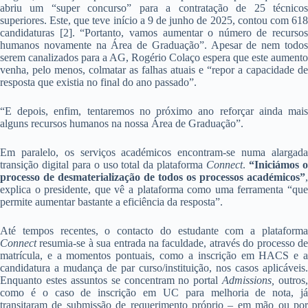
abriu um “super concurso” para a contratação de 25 técnicos
superiores. Este, que teve início a 9 de junho de 2025, contou com 618
candidaturas [2]. “Portanto, vamos aumentar o número de recursos
humanos novamente na Área de Graduação”. Apesar de nem todos
serem canalizados para a AG, Rogério Colaço espera que este aumento
venha, pelo menos, colmatar as falhas atuais e “repor a capacidade de
resposta que existia no final do ano passado”.
“E depois, enfim, tentaremos no próximo ano reforçar ainda mais
alguns recursos humanos na nossa Área de Graduação”.
Em paralelo, os serviços académicos encontram-se numa alargada
transição digital para o uso total da plataforma
Connect
.
“Iniciámos 
processo de desmaterialização de todos os processos académicos”
,
explica o presidente, que vê a plataforma como uma ferramenta “que
permite aumentar bastante a eficiência da resposta”.
Até tempos recentes, o contacto do estudante com a plataforma
Connect
resumia-se à sua entrada na faculdade, através do processo de
matrícula, e a momentos pontuais, como a inscrição em HACS e a
candidatura a mudança de par curso/instituição, nos casos aplicáveis.
Enquanto estes assuntos se concentram no portal
Admissions,
outros,
como é o caso de inscrição em UC para melhoria de nota, já
transitaram de submissão de requerimento próprio – em mão ou por