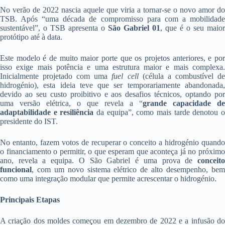
No verão de 2022 nascia aquele que viria a tornar-se o novo amor do
TSB. Após “uma década de compromisso para com a mobilidade
sustentável”, o TSB apresenta o
São Gabriel 01
, que é o seu maior
protótipo até à data.
Este modelo é de muito maior porte que os projetos anteriores, e por
isso exige mais potência e uma estrutura maior e mais complexa.
Inicialmente projetado com uma
fuel cell
(célula a combustível d
hidrogénio), esta ideia teve que ser temporariamente abandonada,
devido ao seu custo proibitivo e aos desafios técnicos, optando por
uma versão elétrica, o que revela a “
grande capacidade de
adaptabilidade e resiliência
da equipa”, como mais tarde denotou 
presidente do IST.
No entanto, fazem votos de recuperar o conceito a hidrogénio quando
o financiamento o permitir, o que esperam que aconteça já no próximo
ano, revela a equipa. O São Gabriel é uma prova de
conceito
funcional
, com um novo sistema elétrico de alto desempenho, bem
como uma integração modular que permite acrescentar o hidrogénio.
Principais Etapas
A criação dos moldes começou em dezembro de 2022 e a infusão do