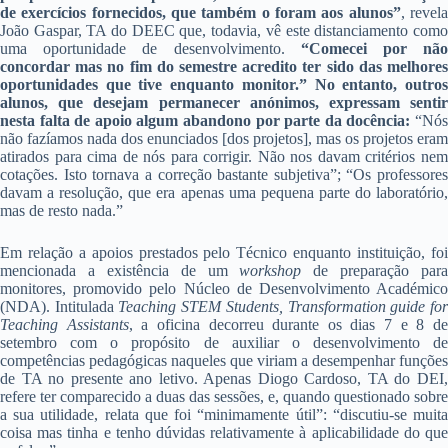
de exercícios fornecidos, que também o foram aos alunos”
, revel
João Gaspar, TA do DEEC que, todavia, vê este distanciamento como
uma oportunidade de desenvolvimento.
“Comecei por nã
concordar mas no fim do semestre acredito ter sido das melhores
oportunidades que tive enquanto monitor.” No entanto, outros
alunos, que desejam permanecer anónimos, expressam sentir
nesta falta de apoio algum abandono por parte da docência:
“Nó
não fazíamos nada dos enunciados [dos projetos], mas os projetos eram
atirados para cima de nós para corrigir. Não nos davam critérios nem
cotações. Isto tornava a correção bastante subjetiva”; “Os professores
davam a resolução, que era apenas uma pequena parte do laboratório,
mas de resto nada.”
Em relação a apoios prestados pelo Técnico enquanto instituição, foi
mencionada a existência de um
workshop
de preparação para
monitores, promovido pelo Núcleo de Desenvolvimento Académico
(NDA). Intitulada
Teaching STEM Students, Transformation guide fo
Teaching Assistants
, a oficina decorreu durante os dias 7 e 8 d
setembro com o propósito de auxiliar o desenvolvimento de
competências pedagógicas naqueles que viriam a desempenhar funções
de TA no presente ano letivo. Apenas Diogo Cardoso, TA do DEI,
refere ter comparecido a duas das sessões, e, quando questionado sobre
a sua utilidade, relata que foi “minimamente útil”: “discutiu-se muita
coisa mas tinha e tenho dúvidas relativamente à aplicabilidade do que