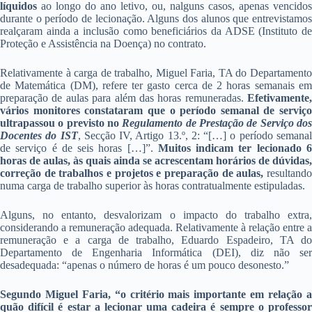
líquidos
ao longo do ano letivo, ou, nalguns casos, apenas vencidos
durante o período de lecionação. Alguns dos alunos que entrevistamos
realçaram ainda a inclusão como beneficiários da ADSE (Instituto de
Proteção e Assistência na Doença) no contrato.
Relativamente à carga de trabalho, Miguel Faria, TA do Departamento
de Matemática (DM), refere ter gasto cerca de 2 horas semanais em
preparação de aulas para além das horas remuneradas.
Efetivamente,
vários monitores constataram que o período semanal de serviço
ultrapassou o previsto no
Regulamento de Prestação de Serviço do
Docentes do IST
, Secção IV, Artigo 13.º, 2: “[…] o período semana
de serviço é de seis horas […]”.
Muitos indicam ter lecionado 
horas de aulas, às quais ainda se acrescentam horários de dúvidas,
correção de trabalhos e projetos e preparação de aulas,
resultando
numa carga de trabalho superior às horas contratualmente estipuladas.
Alguns, no entanto, desvalorizam o impacto do trabalho extra,
considerando a remuneração adequada. Relativamente à relação entre a
remuneração e a carga de trabalho, Eduardo Espadeiro, TA do
Departamento de Engenharia Informática (DEI), diz não ser
desadequada: “apenas o número de horas é um pouco desonesto.”
Segundo Miguel Faria, “o critério mais importante em relação a
quão difícil é estar a lecionar uma cadeira é sempre o professor