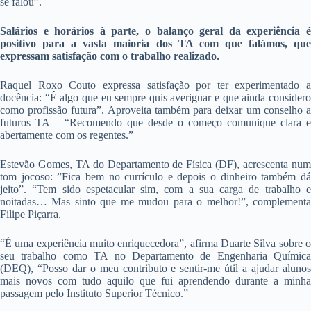
se falou”.
Salários e horários à parte, o balanço geral da experiência é
positivo para a vasta maioria dos TA com que falámos, que
expressam satisfação com o trabalho realizado.
Raquel Roxo Couto expressa satisfação por ter experimentado a
docência: “É algo que eu sempre quis averiguar e que ainda considero
como profissão futura”. Aproveita também para deixar um conselho a
futuros TA – “Recomendo que desde o começo comunique clara e
abertamente com os regentes.”
Estevão Gomes, TA do Departamento de Física (DF), acrescenta num
tom jocoso: ”Fica bem no currículo e depois o dinheiro também dá
jeito”. “Tem sido espetacular sim, com a sua carga de trabalho e
noitadas… Mas sinto que me mudou para o melhor!”, complementa
Filipe Piçarra.
“É uma experiência muito enriquecedora”, afirma Duarte Silva sobre o
seu trabalho como TA no Departamento de Engenharia Química
(DEQ), “Posso dar o meu contributo e sentir-me útil a ajudar alunos
mais novos com tudo aquilo que fui aprendendo durante a minha
passagem pelo Instituto Superior Técnico.”