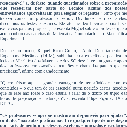
responsável” e, de facto, quando questionados sobre a preparação
que receberam por parte do Técnico, alguns dos nossos
entrevistados aproveitaram para elogiar os regentes
: “Sinto que me
tratava como um professor ‘a sério’. Dividimos bem as tarefas,
discutimos os testes e exames. Ele até me deu liberdade para fazer
exercícios para os projetos”, acrescenta Miguel sobre o professor que o
acompanhou nas cadeiras de Matemática Computacional e Matemática
Experimental.
Do mesmo modo, Raquel Roxo Couto, TA do Departamento de
Engenharia Mecânica (DEM), sublinha a sua experiência positiva ao
lecionar Mecânica dos Materiais e dos Sólidos: “tive um grande apoio
dos professores, em e-mails e reuniões e chamadas para o que eu
precisasse”, afirma com agradecimento.
“Quero frisar aqui a grande vantagem de ter afinidade com os
conteúdos – o que tem de ser essencial numa posição destas, acredito
que se esse não fosse o caso estaria a falar de o dobro ou triplo das
horas de preparação e maturação”, acrescenta Filipe Piçarra, TA do
DEEC.
“Os professores sempre se mostraram disponíveis para ajudar”,
contudo, “nas aulas práticas não tive qualquer tipo de orientação
por parte de nenhum professor, exceto os enunciados e resoluções