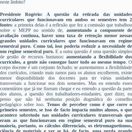
neste âmbito?
Presidente Rogério: A questão da retirada das unidades
curriculares que funcionavam em ambos os semestres tem 2
fontes
: a primeira delas é a reflexão que fez a comissão que trabalhou
sobre o MEPP no sentido de,
aumentando a componente d
avaliação contínua, haver uma taxa de retenção menor nessas
grandes unidades curriculares que funcionavam em regime
semestral puro. Como tal, isso poderia reduzir a necessidade de
um regime semestral puro.
E a outra questão é uma questão simple
de gestão de recursos humanos:
aumentando a flexibilidade dos
currículos, a gente não consegue fazer tudo ao mesmo tempo
. O
corpo docente é um conjunto fechado; se aumentarmos a flexibilidade
dos currículos, criando mais ramos para os alunos escolherem, existe
menor disponibilidade dos docentes para ter várias unidades
transversais a funcionar nos dois semestres. Mas eu entendo esses
comentários que já me fizeram chegar e eu entendo a questão da parte
dos alunos, a questão dos trabalhadores-estudantes, quer dizer, eu
penso que não há nenhuma posição dogmática do conselho
pedagógico sobre isso.
Temos de perceber como é que corre 
primeiro semestre, se isso de facto impacta muitos alunos, o que
acontece sobretudo nas unidades curriculares transversais que
eram as que funcionavam em regime semestral puro na sua
maioria, portanto, os cálculos diferenciais, os eletromagnetismos,
ciência de materiais e ver se há, de facto, uma perda grande