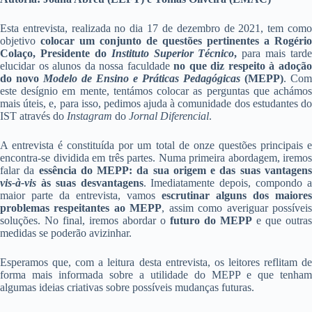
Esta entrevista, realizada no dia 17 de dezembro de 2021, tem como
objetivo
colocar um conjunto de questões pertinentes a Rogério
Colaço, Presidente do
Instituto Superior Técnico
,
para mais tarde
elucidar os alunos da nossa faculdade
no que diz respeito à adoçã
do novo
Modelo de Ensino e Práticas Pedagógicas
(MEPP)
. Com
este desígnio em mente, tentámos colocar as perguntas que achámos
mais úteis, e, para isso, pedimos ajuda à comunidade dos estudantes do
IST através do
Instagram
do
Jornal Diferencial
.
A entrevista é constituída por um total de onze questões principais e
encontra-se dividida em três partes. Numa primeira abordagem, iremos
falar da
essência do MEPP: da sua origem e das suas vantagen
vis-à-vis
às suas desvantagens
. Imediatamente depois, compondo 
maior parte da entrevista, vamos
escrutinar alguns dos maiores
problemas respeitantes ao MEPP
, assim como averiguar possívei
soluções. No final, iremos abordar o
futuro do MEPP
e que outras
medidas se poderão avizinhar.
Esperamos que, com a leitura desta entrevista, os leitores reflitam de
forma mais informada sobre a utilidade do MEPP e que tenham
algumas ideias criativas sobre possíveis mudanças futuras.