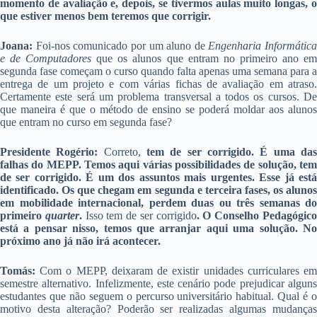
momento de avaliação e, depois, se tivermos aulas muito longas, o
que estiver menos bem teremos que corrigir.
Joana:
Foi-nos comunicado por um aluno de
Engenharia Informática
e de Computadores
que os alunos que entram no primeiro ano e
segunda fase começam o curso quando falta apenas uma semana para a
entrega de um projeto e com várias fichas de avaliação em atraso.
Certamente este será um problema transversal a todos os cursos. De
que maneira é que o método de ensino se poderá moldar aos alunos
que entram no curso em segunda fase?
Presidente Rogério:
Correto,
tem de ser corrigido. É uma da
falhas do MEPP. Temos aqui várias possibilidades de solução, tem
de ser corrigido. É um dos assuntos mais urgentes. Esse já está
identificado. Os que chegam em segunda e terceira fases, os alunos
em mobilidade internacional, perdem duas ou três semanas do
primeiro
quarter
.
Isso tem de ser corrigido
. O Conselho Pedagógic
está a pensar nisso, temos que arranjar aqui uma solução. No
próximo ano já não irá acontecer.
Tomás:
Com o MEPP, deixaram de existir unidades curriculares em
semestre alternativo. Infelizmente, este cenário pode prejudicar alguns
estudantes que não seguem o percurso universitário habitual. Qual é o
motivo desta alteração? Poderão ser realizadas algumas mudanças