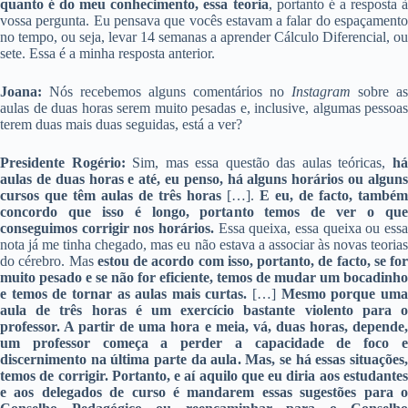
quanto é do meu conhecimento, essa teoria
, portanto é a resposta 
vossa pergunta. Eu pensava que vocês estavam a falar do espaçamento
no tempo, ou seja, levar 14 semanas a aprender Cálculo Diferencial, ou
sete. Essa é a minha resposta anterior.
Joana:
Nós recebemos alguns comentários no
Instagram
sobre as
aulas de duas horas serem muito pesadas e, inclusive, algumas pessoas
terem duas mais duas seguidas, está a ver?
Presidente Rogério:
Sim, mas essa questão das aulas teóricas,
h
aulas de duas horas e até, eu penso, há alguns horários ou alguns
cursos que têm aulas de três horas
[…].
E eu, de facto, também
concordo que isso é longo, portanto temos de ver o que
conseguimos corrigir nos horários.
Essa queixa, essa queixa ou essa
nota já me tinha chegado, mas eu não estava a associar às novas teorias
do cérebro. Mas
estou de acordo com isso, portanto, de facto, se for
muito pesado e se não for eficiente, temos de mudar um bocadinho
e temos de tornar as aulas mais curtas.
[…]
Mesmo porque um
aula de três horas é um exercício bastante violento para o
professor. A partir de uma hora e meia, vá, duas horas, depende,
um professor começa a perder a capacidade de foco e
discernimento na última parte da aula. Mas, se há essas situações,
temos de corrigir. Portanto, e aí aquilo que eu diria aos estudantes
e aos delegados de curso é mandarem essas sugestões para o