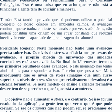
Conselho Pedagógico ou reencaminhar para o Conselho
Pedagógico. Isso é uma coisa que eu acho que se não está a
funcionar a gente tem de corrigir e melhorar.
Tomás:
Está também provado que só podemos utilizar o potencial
completo do nosso cérebro em ambientes calmos. A avaliação
contínua, que se traduz em testes semanais e por vezes até diários, não
poderá constituir uma origem de um
stress
constante que reduzir
inevitavelmente a capacidade de aprendizagem dos alunos?
Presidente Rogério: Neste momento não tenho uma avaliação
precisa sobre isso. Os níveis de stress, a eficácia nos processos de
avaliação, a própria eficácia de aprovação das unidades
curriculares está a ser avaliada. No final do 1.º semestre teremos
os primeiros resultados dessa avaliação.
Neste momento não tenho
ainda dados para responder a isso. Percebo que possa ser.
Mais
preocupante que os níveis de stress (imagino que num curso
superior os níveis de stress são sempre relativamente elevados) é a
eficácia formativa. Se neste modelo de ensino a eficácia formativa
descer tem de se perceber o que é que está a acontecer.
O objetivo não é aumentar o
stress
, é o contrário.
Se isso foi u
resultado da aplicação, a gente tem que ver o que é que pode
corrigir. Se são os
quarters
que não podem ser, se precisamos d