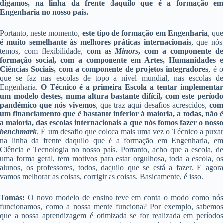
digamos, na linha da frente daquilo que é a formação em
Engenharia no nosso país.
Portanto, neste momento,
este tipo de formação em Engenharia
, qu
é muito semelhante às melhores práticas internacionais
, que nós
temos, com flexibilidade,
com as
Minors
, com a componente d
formação social, com a componente em Artes, Humanidades e
Ciências Sociais, com a componente de projetos integradores
, é 
que se faz nas escolas de topo a nível mundial, nas escolas de
Engenharia.
O Técnico é a primeira Escola a tentar implementar
um modelo destes, numa altura bastante difícil, com este período
pandémico que nós vivemos
, que traz aqui desafios acrescidos,
co
um financiamento que é bastante inferior à maioria, a todas, não é
a maioria, das escolas internacionais a que nós fomos fazer o nosso
benchmark
. É um desafio que coloca mais uma vez o Técnico a puxar
na linha da frente daquilo que é a formação em Engenharia, em
Ciência e Tecnologia no nosso país. Portanto, acho que a escola, de
uma forma geral, tem motivos para estar orgulhosa, toda a escola, os
alunos, os professores, todos, daquilo que se está a fazer. E agora
vamos melhorar as coisas, corrigir as coisas. Basicamente, é isso.
Tomás:
O novo modelo de ensino teve em conta o modo como nós
funcionamos, como a nossa mente funciona? Por exemplo, sabemos
que a nossa aprendizagem é otimizada se for realizada em períodos