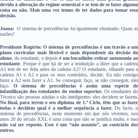
devido à alteração do regime semestral e se tem de se fazer alguma
coisa ou não. Mais uma vez temos de ter dados para tomar essa
decisão.
Joana:
O sistema de precedências foi igualmente eliminado. Quais a
razões?
Presidente Rogério: O sistema de precedências é um travão a um
plano curricular mais flexível e mais dependente da decisão do
aluno
, do estudante, e depois
é um bocadinho
retirar autonomia a
estudante
. Porque é que há de ser a instituição a dizer que a cadeira
A1 tem de ser feita antes da cadeira A2?
O estudante, olhando para 
cadeira A1 e A2 e para os seus conteúdos, decide. Eu não consigo
fazer a A2 sem fazer a A1. Se conseguir, faço, se não conseguir, não
faço.
O sistema de precedências é assim uma espécie d
infantilização dos estudantes do ensino superior.
Os estudantes do
Técnico são pessoas adultas e são inteligentes: eles decidem se fazem.
No final, para terem o seu diploma de 1.º Ciclo, têm que as fazer
todas e decidem qual é a melhor sequência a fazer.
De facto, 
sistema de precedências, neste momento em que nós vivemos, nos
anos 20 do século XXI, é uma coisa que não se justifica muito, e isso
não vai ser reposto. Esse é um “não assunto”, ao contrário dos
outros.