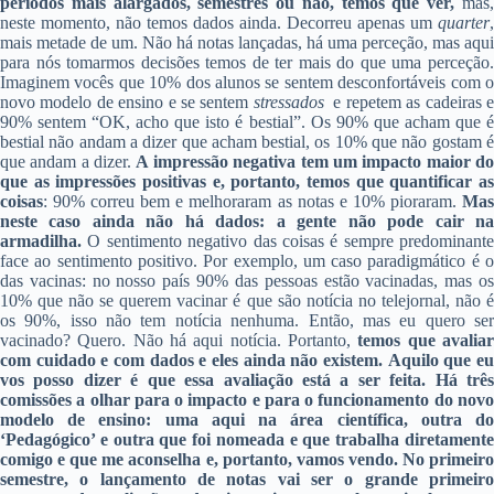
períodos mais alargados, semestres ou não, temos que ver,
mas
neste momento, não temos dados ainda. Decorreu apenas um
quarter
,
mais metade de um. Não há notas lançadas, há uma perceção, mas aqui
para nós tomarmos decisões temos de ter mais do que uma perceção.
Imaginem vocês que 10% dos alunos se sentem desconfortáveis com o
novo modelo de ensino e se sentem
stressados
e repetem as cadeiras 
90% sentem “OK, acho que isto é bestial”. Os 90% que acham que é
bestial não andam a dizer que acham bestial, os 10% que não gostam é
que andam a dizer.
A impressão negativa tem um impacto maior d
que as impressões positivas e, portanto, temos que quantificar as
coisas
: 90% correu bem e melhoraram as notas e 10% pioraram.
Mas
neste caso ainda não há dados: a gente não pode cair na
armadilha.
O sentimento negativo das coisas é sempre predominante
face ao sentimento positivo. Por exemplo, um caso paradigmático é o
das vacinas: no nosso país 90% das pessoas estão vacinadas, mas os
10% que não se querem vacinar é que são notícia no telejornal, não é
os 90%, isso não tem notícia nenhuma. Então, mas eu quero ser
vacinado? Quero. Não há aqui notícia. Portanto,
temos que avalia
com cuidado e com dados e eles ainda não existem.
Aquilo que e
vos posso dizer é que essa avaliação está a ser feita. Há três
comissões a olhar para o impacto e para o funcionamento do novo
modelo de ensino: uma aqui na área científica, outra do
‘Pedagógico’ e outra que foi nomeada e que trabalha diretamente
comigo e que me aconselha e, portanto, vamos vendo. No primeiro
semestre, o lançamento de notas vai ser o grande primeiro