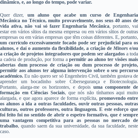
dinâmico, e, ao longo do tempo, pode variar.
Quer dizer,
um aluno que acabe um curso de Engenhari
Mecânica no Técnico, muito provavelmente, nos seus 40 anos de
vida ativa, não vai só fazer Engenharia Mecânica
, portanto, va
estar em vários sítios da mesma empresa ou em vários sítios de outras
empresas ou em várias empresas que têm coisas diferentes. E, portanto,
um currículo excessivamente focado pode ser prejudicial para os
alunos, e daí o aumento da flexibilidade, a criação de
Minors
e/o
a criação de projetos integradores que podem ser alargados
a tod
a cadeia de produção, por forma a
permitir ao aluno ter visões mai
abertas dum processo de criação ou dum processo de projeto,
permitir aos alunos ter alguma intervenção sobre o seu percurso
académico.
Eu não quero ser só Engenheiro Civil, também gostava d
aprender um bocadinho sobre Cibersegurança e Biotecnologia.
Portanto, alarga-me os horizontes, e depois
uma componente de
formação em Ciências Sociais
, que nós não tínhamos aqui muito
alargada, e que agora aparece de forma explícita,
promovendo entr
os alunos a ida a outras faculdades, ouvir outras pessoas, outras
culturas, outros professores, outra linguagem.
E este esforço que
foi feito foi no sentido de abrir o espetro formativo, que é sempre
uma vantagem competitiva para as pessoas no mercado de
trabalho
, quando saem da sua universidade, da sua faculdade, neste
caso.