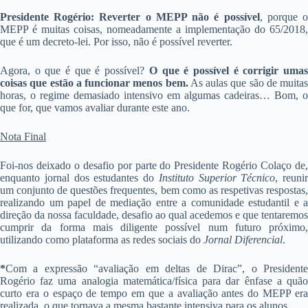
Presidente Rogério: Reverter o MEPP não é possível
, porque 
MEPP é muitas coisas, nomeadamente a implementação do 65/2018,
que é um decreto-lei. Por isso, não é possível reverter.
Agora, o que é que é possível?
O que é possível é corrigir uma
coisas que estão a funcionar menos bem.
As aulas que são de muitas
horas, o regime demasiado intensivo em algumas cadeiras… Bom, o
que for, que vamos avaliar durante este ano.
Nota Final
Foi-nos deixado o desafio por parte do Presidente Rogério Colaço de,
enquanto jornal dos estudantes do
Instituto Superior Técnico
, reunir
um conjunto de questões frequentes, bem como as respetivas respostas,
realizando um papel de mediação entre a comunidade estudantil e a
direção da nossa faculdade, desafio ao qual acedemos e que tentaremos
cumprir da forma mais diligente possível num futuro próximo,
utilizando como plataforma as redes sociais do
Jornal Diferencial
.
*
Com a expressão “avaliação em deltas de Dirac”, o Presidente
Rogério faz uma analogia matemática/física para dar ênfase a quão
curto era o espaço de tempo em que a avaliação antes do MEPP era
realizada, o que tornava a mesma bastante intensiva para os alunos.