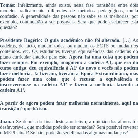
Tomás:
Infelizmente, ainda existe, nesta fase transitória entre dois
modelos radicalmente diferentes de métodos pedagógicos, muita
confusão. A generalidade das pessoas não sabe se as melhorias, por
exemplo, continuarão a ser possíveis. Será que pode esclarecer esta
questão?
Presidente Rogério: O guia académico não foi alterado.
[…] A
cadeiras, de facto, mudam todas, ou mudam os ECTS ou mudam os
conteúdos, etc. Os estudantes tiveram equivalências das cadeiras do
plano curricular anterior para este.
Agora, há uma coisa que podem
fazer sempre. Por exemplo, imaginem: a cadeira A1, que era do
curso antigo, deu equivalência à A1’ do novo e vocês não podem
fazer melhoria. Já fizeram, tiveram a Época Extraordinária, mas
podem fazer uma coisa, que é recusar a equivalência e
inscreverem-se na cadeira A1’ e fazem a melhoria fazendo a
cadeira A1’.
A partir de agora podem fazer melhorias normalmente, aqui na
transição é que há isto.
Joana:
Se depois do final deste ano letivo, a opinião dos alunos for
desfavorável, que medidas poderão ser tomadas? Será possível reverter
o MEPP atual? Se não, poderão ser efetuadas algumas mudanças?