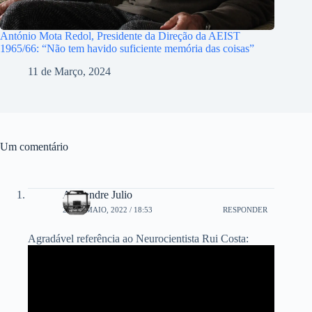
António Mota Redol, Presidente da Direção da AEIST
1965/66: “Não tem havido suficiente memória das coisas”
11 de Março, 2024
Um comentário
Alexandre Julio
29 DE MAIO, 2022 / 18:53
RESPONDER
Agradável referência ao Neurocientista Rui Costa: