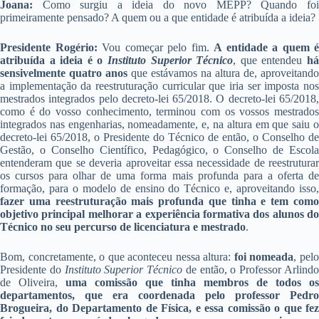
Joana:
Como surgiu a ideia do novo MEPP? Quando foi
primeiramente pensado? A quem ou a que entidade é atribuída a ideia?
Presidente Rogério:
Vou começar pelo fim.
A entidade a quem é
atribuída a ideia é o
Instituto Superior Técnico
, que entendeu
h
sensivelmente quatro anos
que estávamos na altura de, aproveitando
a implementação da reestruturação curricular que iria ser imposta nos
mestrados integrados pelo decreto-lei 65/2018. O decreto-lei 65/2018,
como é do vosso conhecimento, terminou com os vossos mestrados
integrados nas engenharias, nomeadamente, e, na altura em que saiu o
decreto-lei 65/2018, o Presidente do Técnico de então, o Conselho de
Gestão, o Conselho Científico, Pedagógico, o Conselho de Escola
entenderam que se deveria aproveitar essa necessidade de reestruturar
os cursos para olhar de uma forma mais profunda para a oferta de
formação, para o modelo de ensino do Técnico e, aproveitando isso,
fazer uma reestruturação mais profunda que tinha e tem como
objetivo principal melhorar a experiência formativa dos alunos do
Técnico no seu percurso de licenciatura e mestrado
.
Bom, concretamente, o que aconteceu nessa altura:
foi nomeada
, pel
Presidente do
Instituto Superior Técnico
de então, o Professor Arlind
de Oliveira,
uma comissão que tinha membros de todos os
departamentos, que era coordenada pelo professor Pedro
Brogueira, do Departamento de Física, e essa comissão o que fez