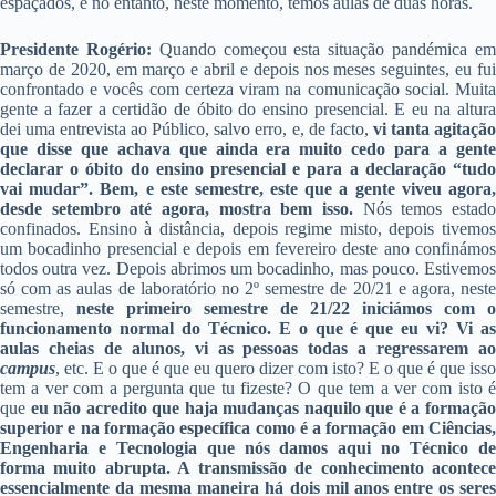
espaçados, e no entanto, neste momento, temos aulas de duas horas.
Presidente Rogério:
Quando começou esta situação pandémica e
março de 2020, em março e abril e depois nos meses seguintes, eu fui
confrontado e vocês com certeza viram na comunicação social. Muita
gente a fazer a certidão de óbito do ensino presencial. E eu na altura
dei uma entrevista ao Público, salvo erro, e, de facto,
vi tanta agitaçã
que disse que achava que ainda era muito cedo para a gente
declarar o óbito do ensino presencial e para a declaração “tudo
vai mudar”.
Bem, e este semestre, este que a gente viveu agora
desde setembro até agora, mostra bem isso.
Nós temos estad
confinados. Ensino à distância, depois regime misto, depois tivemos
um bocadinho presencial e depois em fevereiro deste ano confinámos
todos outra vez. Depois abrimos um bocadinho, mas pouco. Estivemos
só com as aulas de laboratório no 2º semestre de 20/21 e agora, neste
semestre,
neste primeiro semestre de 21/22 iniciámos com o
funcionamento normal do Técnico.
E o que é que eu vi? Vi a
aulas cheias de alunos, vi as pessoas todas a regressarem ao
campus
, etc. E o que é que eu quero dizer com isto? E o que é que isso
tem a ver com a pergunta que tu fizeste? O que tem a ver com isto é
que
eu não acredito que haja mudanças naquilo que é a formaçã
superior e na formação específica como é a formação em Ciências,
Engenharia e Tecnologia que nós damos aqui no Técnico de
forma muito abrupta. A transmissão de conhecimento acontece
essencialmente da mesma maneira há dois mil anos entre os seres