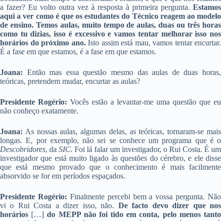
a fazer? Eu volto outra vez à resposta à primeira pergunta.
Estamos
aqui a ver como é que os estudantes do Técnico reagem ao modelo
de ensino.
Temos aulas, muito tempo de aulas, duas ou três hora
como tu dizias, isso é excessivo e vamos tentar melhorar isso nos
horários do próximo ano.
Isto assim está mau, vamos tentar encurtar.
É a fase em que estamos, é a fase em que estamos.
Joana:
Então mas essa questão mesmo das aulas de duas horas,
teóricas, pretendem mudar, encurtar as aulas?
Presidente Rogério:
Vocês estão a levantar-me uma questão que eu
não conheço exatamente.
Joana:
As nossas aulas, algumas delas, as teóricas, tornaram-se mais
longas. E, por exemplo, não sei se conhece um programa que é o
Descobridores
, da
SIC
. Foi lá falar um investigador, o Rui Costa. É um
investigador que está muito ligado às questões do cérebro, e ele disse
que está mesmo provado que o conhecimento é mais facilmente
absorvido se for em períodos espaçados.
Presidente Rogério:
Finalmente percebi bem a vossa pergunta. Não
vi o Rui Costa a dizer isso, não.
De facto devo dizer que no
horários
[…]
do MEPP não foi tido em conta, pelo menos tant