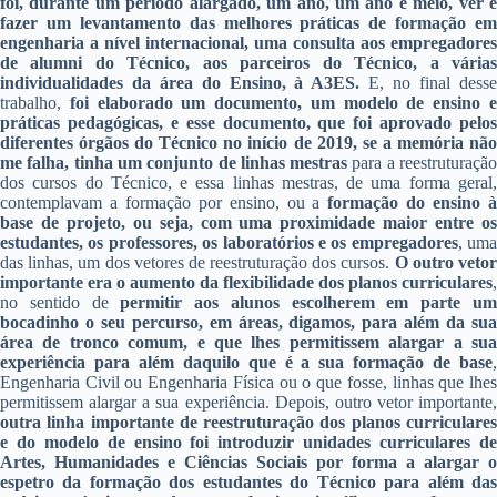
foi, durante um período alargado, um ano, um ano e meio, ver e
fazer um levantamento das melhores práticas de formação em
engenharia a nível internacional, uma consulta aos empregadores
de alumni do Técnico, aos parceiros do Técnico, a várias
individualidades da área do Ensino, à A3ES.
E, no final dess
trabalho,
foi elaborado um documento, um modelo de ensino 
práticas pedagógicas, e esse documento, que foi aprovado pelos
diferentes órgãos do Técnico no início de 2019, se a memória não
me falha, tinha um conjunto de linhas mestras
para a reestruturaçã
dos cursos do Técnico, e essa linhas mestras, de uma forma geral,
contemplavam a formação por ensino, ou a
formação do ensino 
base de projeto, ou seja, com uma proximidade maior entre os
estudantes, os professores, os laboratórios e os empregadores
, uma
das linhas, um dos vetores de reestruturação dos cursos.
O outro veto
importante era o aumento da flexibilidade dos planos curriculares
,
no sentido de
permitir aos alunos escolherem em parte u
bocadinho o seu percurso, em áreas, digamos, para além da sua
área de tronco comum, e que lhes permitissem alargar a sua
experiência para além daquilo que é a sua formação de base
,
Engenharia Civil ou Engenharia Física ou o que fosse, linhas que lhes
permitissem alargar a sua experiência. Depois, outro vetor importante,
outra linha importante de reestruturação dos planos curriculares
e do modelo de ensino foi introduzir unidades curriculares de
Artes, Humanidades e Ciências Sociais por forma a alargar o
espetro da formação dos estudantes do Técnico para além das