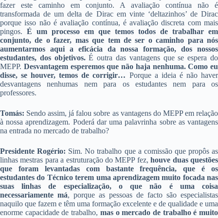
fazer este caminho em conjunto. A avaliação contínua não é
transformada de um delta de Dirac em vinte ‘deltazinhos’ de Dirac
porque isso não é avaliação contínua, é avaliação discreta com mais
pingos.
É um processo em que temos todos de trabalhar em
conjunto, de o fazer, mas que tem de ser o caminho para nós
aumentarmos aqui a eficácia da nossa formação, dos nossos
estudantes, dos objetivos.
É outra das vantagens que se espera d
MEPP.
Desvantagem esperemos que não haja nenhuma. Como eu
disse, se houver, temos de corrigir…
Porque a ideia é não have
desvantagens nenhumas nem para os estudantes nem para os
professores.
Tomás:
Sendo assim, já falou sobre as vantagens do MEPP em relação
à nossa aprendizagem. Poderá dar uma palavrinha sobre as vantagens
na entrada no mercado de trabalho?
Presidente Rogério:
Sim. No trabalho que a comissão que propôs a
linhas mestras para a estruturação do MEPP fez,
houve duas questõe
que foram levantadas com bastante frequência, que é os
estudantes do Técnico terem uma aprendizagem muito focada nas
suas linhas de especialização, o que não é uma coisa
necessariamente má
, porque as pessoas de facto são especialistas
naquilo que fazem e têm uma formação excelente e de qualidade e uma
enorme capacidade de trabalho,
mas o mercado de trabalho é muit