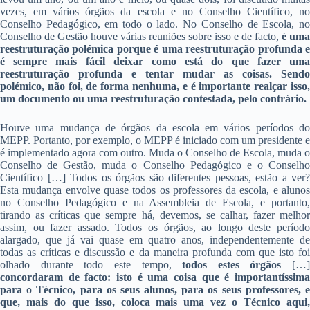
vezes, em vários órgãos da escola e no Conselho Científico, no
Conselho Pedagógico, em todo o lado. No Conselho de Escola, no
Conselho de Gestão houve várias reuniões sobre isso e de facto,
é uma
reestruturação polémica porque é uma reestruturação profunda e
é sempre mais fácil deixar como está do que fazer uma
reestruturação profunda e tentar mudar as coisas. Sendo
polémico, não foi, de forma nenhuma, e é importante realçar isso,
um documento ou uma reestruturação contestada, pelo contrário.
Houve uma mudança de órgãos da escola em vários períodos do
MEPP. Portanto, por exemplo, o MEPP é iniciado com um presidente e
é implementado agora com outro. Muda o Conselho de Escola, muda o
Conselho de Gestão, muda o Conselho Pedagógico e o Conselho
Científico […] Todos os órgãos são diferentes pessoas, estão a ver?
Esta mudança envolve quase todos os professores da escola, e alunos
no Conselho Pedagógico e na Assembleia de Escola, e portanto,
tirando as críticas que sempre há, devemos, se calhar, fazer melhor
assim, ou fazer assado. Todos os órgãos, ao longo deste período
alargado, que já vai quase em quatro anos, independentemente de
todas as críticas e discussão e da maneira profunda com que isto foi
olhado durante todo este tempo,
todos estes órgãos
[…]
concordaram de facto: isto é uma coisa que é importantíssima
para o Técnico, para os seus alunos, para os seus professores, e
que, mais do que isso, coloca mais uma vez o Técnico aqui,