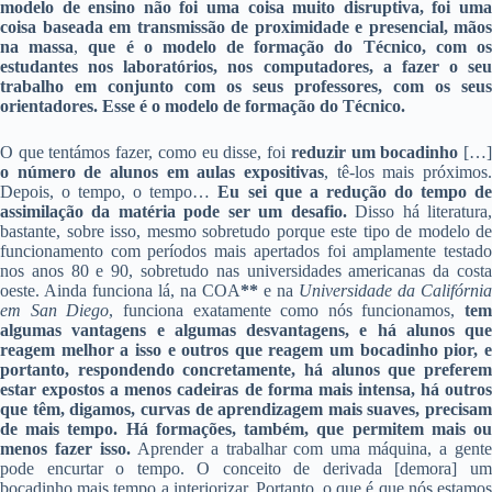
modelo de ensino não foi uma coisa muito disruptiva, foi uma
coisa baseada em transmissão de proximidade e presencial, mãos
na massa
,
que é o modelo de formação do Técnico, com o
estudantes nos laboratórios, nos computadores, a fazer o seu
trabalho em conjunto com os seus professores, com os seus
orientadores. Esse é o modelo de formação do Técnico.
O que tentámos fazer, como eu disse, foi
reduzir um bocadinho
[…
o número de alunos em aulas expositivas
, tê-los mais próximos.
Depois, o tempo, o tempo…
Eu sei que a redução do tempo d
assimilação da matéria pode ser um desafio.
Disso há literatura
bastante, sobre isso, mesmo sobretudo porque este tipo de modelo de
funcionamento com períodos mais apertados foi amplamente testado
nos anos 80 e 90, sobretudo nas universidades americanas da costa
oeste. Ainda funciona lá, na COA
**
e na
Universidade da Califórnia
em San Diego
, funciona exatamente como nós funcionamos,
tem
algumas vantagens e algumas desvantagens, e há alunos que
reagem melhor a isso e outros que reagem um bocadinho pior, e
portanto, respondendo concretamente, há alunos que preferem
estar expostos a menos cadeiras de forma mais intensa, há outros
que têm, digamos, curvas de aprendizagem mais suaves, precisam
de mais tempo. Há formações, também, que permitem mais ou
menos fazer isso.
Aprender a trabalhar com uma máquina, a gent
pode encurtar o tempo. O conceito de derivada [demora] um
bocadinho mais tempo a interiorizar. Portanto, o que é que nós estamos