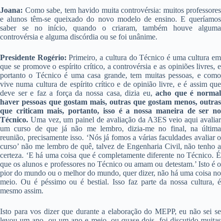
Joana:
Como sabe, tem havido muita controvérsia: muitos professores
e alunos têm-se queixado do novo modelo de ensino. E queríamos
saber se no início, quando o criaram, também houve alguma
controvérsia e alguma discórdia ou se foi unânime.
Presidente Rogério:
Primeiro, a cultura do Técnico é uma cultura e
que se promove o espírito crítico, a controvérsia e as opiniões livres, e
portanto o Técnico é uma casa grande, tem muitas pessoas, e como
vive numa cultura de espírito crítico e de opinião livre, e é assim que
deve ser e faz a força da nossa casa, dizia eu,
acho que é norma
haver pessoas que gostam mais, outras que gostam menos, outras
que criticam mais, portanto, isso é a nossa maneira de ser no
Técnico.
Uma vez, um painel de avaliação da A3ES veio aqui avaliar
um curso de que já não me lembro, dizia-me no final, na última
reunião, precisamente isso. ‘Nós já fomos a várias faculdades avaliar o
curso’ não me lembro de quê, talvez de Engenharia Civil, não tenho a
certeza. ‘E há uma coisa que é completamente diferente no Técnico. É
que os alunos e professores no Técnico ou amam ou detestam.’ Isto é o
pior do mundo ou o melhor do mundo, quer dizer, não há uma coisa no
meio. Ou é péssimo ou é bestial. Isso faz parte da nossa cultura, é
mesmo assim.
Isto para vos dizer que durante a elaboração do MEPP, eu não sei se
levou um ano, ou um ano e meio, ou quase dois, foi discutido muitas