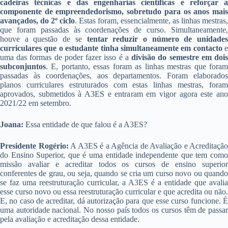
cadeiras técnicas e das engenharias científicas e reforçar a
componente de empreendedorismo, sobretudo para os anos mais
avançados, do 2º ciclo
. Estas foram, essencialmente, as linhas mestras,
que foram passadas às coordenações de curso. Simultaneamente,
houve a questão de se
tentar reduzir o número de unidades
curriculares que o estudante tinha simultaneamente em contacto
e
uma das formas de poder fazer isso é a
divisão do semestre em doi
subconjuntos
. E, portanto, essas foram as linhas mestras que foram
passadas às coordenações, aos departamentos. Foram elaborados
planos curriculares estruturados com estas linhas mestras, foram
aprovados, submetidos à A3ES e entraram em vigor agora este ano
2021/22 em setembro.
Joana:
Essa entidade de que falou é a A3ES?
Presidente Rogério:
A A3ES é a Agência de Avaliação e Acreditação
do Ensino Superior, que é uma entidade independente que tem como
missão avaliar e acreditar todos os cursos de ensino superior
conferentes de grau, ou seja, quando se cria um curso novo ou quando
se faz uma reestruturação curricular, a A3ES é a entidade que avalia
esse curso novo ou essa reestruturação curricular e que acredita ou não.
E, no caso de acreditar, dá autorização para que esse curso funcione. É
uma autoridade nacional. No nosso país todos os cursos têm de passar
pela avaliação e acreditação dessa entidade.