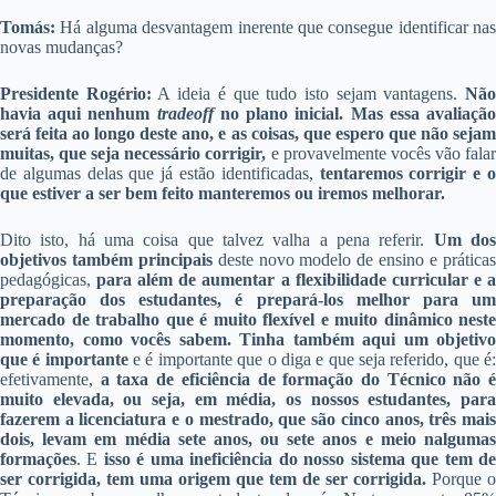
Tomás:
Há alguma desvantagem inerente que consegue identificar nas
novas mudanças?
Presidente Rogério:
A ideia é que tudo isto sejam vantagens.
Nã
havia aqui nenhum
tradeoff
no plano inicial.
Mas essa avaliaçã
será feita ao longo deste ano, e as coisas, que espero que não sejam
muitas, que seja necessário corrigir,
e provavelmente vocês vão fala
de algumas delas que já estão identificadas,
tentaremos corrigir e 
que estiver a ser bem feito manteremos ou iremos melhorar.
Dito isto, há uma coisa que talvez valha a pena referir.
Um do
objetivos também principais
deste novo modelo de ensino e prática
pedagógicas,
para além de aumentar a flexibilidade curricular e 
preparação dos estudantes, é prepará-los melhor para um
mercado de trabalho que é muito flexível e muito dinâmico neste
momento, como vocês sabem.
Tinha também aqui um objetivo
que é importante
e é importante que o diga e que seja referido, que é
efetivamente,
a taxa de eficiência de formação do Técnico não 
muito elevada, ou seja, em média, os nossos estudantes, para
fazerem a licenciatura e o mestrado, que são cinco anos, três mais
dois, levam em média sete anos, ou sete anos e meio nalgumas
formações
. E
isso é uma ineficiência do nosso sistema que tem d
ser corrigida, tem uma origem que tem de ser corrigida.
Porque o