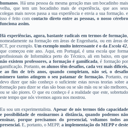
humanos
. Há uma pessoa da mesma geração mas um bocadinho mais
velha, que tem um bocadinho mais de experiência, que aos seus
colegas mais novos passa a sua experiência e envia a sua formação. e
isso é feito com
contacto direto entre as pessoas, o nosso cérebr
funciona assim.
Há experiências, agora, bastante radicais em termos de formação
,
nomeadamente na formação em áreas de Engenharia, ou em áreas de
ICT, por exemplo.
Um exemplo muito interessante é o da
Escola 42
,
que começou este ano. Aqui, em Portugal, é uma escola que forma
profissionais de Informática perto do Técnico, ali em baixo, em que
não existem professores, a formação é gamificada
, é formação po
gamificação. Portanto,
os alunos têm desafios, cada vez mais difíceis,
e ao fim de três anos, quando completam, não sei, o desafio
número tantos atingem o seu patamar de formação.
Portanto, e
devo dizer que não conheço o suficiente estas novas teorias sobre a
formação para dizer se elas são boas ou se são más ou se são melhores,
ou se são piores. O que eu conheço é a realidade que este, sobretudo
este tempo que nós vivemos agora nos mostrou.
Eu sou um experimentalista.
Apesar de nós termos tido capacidad
e possibilidade de ensinarmos à distância, quando podemos não
ensinar, porque precisamos do presencial, voltamos todos ao
presencial.
E, portanto, o MEPP,
a implementação do MEPP e deste