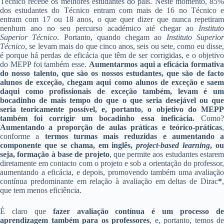
Técnico recebe os melhores estudantes do país. Neste momento, 85%
dos estudantes do Técnico entram com mais de 16 no Técnico e
entram com 17 ou 18 anos, o que quer dizer que nunca repetiram
nenhum ano no seu percurso académico até chegar ao
Instituto
Superior Técnico
. Portanto, quando chegam ao
Instituto Superio
Técnico
, se levam mais do que cinco anos, seis ou sete, como eu disse,
é porque há perdas de eficácia que têm de ser corrigidas, e o objetivo
do MEPP foi também esse.
Aumentarmos aqui a eficácia formativ
do nosso talento, que são os nossos estudantes, que são de facto
alunos de exceção, chegam aqui como alunos de exceção e saem
daqui como profissionais de exceção também, levam é um
bocadinho de mais tempo do que o que seria desejável ou que
seria teoricamente possível, e, portanto, o objetivo do MEPP
também foi corrigir um bocadinho essa ineficácia.
Como?
Aumentando a proporção de aulas práticas e teórico-práticas
,
conforme a
termos turmas mais reduzidas e
aumentando a
componente que se chama, em inglês,
project-based learning
, ou
seja, formação à base de projeto
, que permite aos estudantes estarem
diretamente em contacto com o projeto e sob a orientação do professor,
aumentando a eficácia, e depois, promovendo também uma avaliação
contínua predominante em relação à avaliação em deltas de Dirac
*
,
que tem menos eficiência.
É claro que
fazer avaliação contínua é um processo d
aprendizagem também para os professores
, e, portanto, temos de