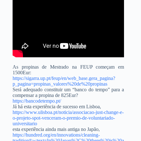
As propinas de Mestrado na FEUP começam em
1500Eur:
https://sigarra.up.pt/feup/en/web_base.gera_pagina?
p_pagina=propinas_valores%20de%20propinas
Será adequado constituir um “banco do tempo” para a
compensar a propina de 825Eur?
https://bancodetempo.pt/
Já há esta experiência de sucesso em Lisboa,
https://www.ulisboa.pt/noticia/associacao-just-change-e-
o-projeto-spot-venceram-o-premio-de-voluntariado-
universitario
esta experiência ainda mais antiga no Japão,
https://hundred.org/en/innovations/cleaning-
tradition#:~:text=In%20Japan%2C%20there%20is%20a