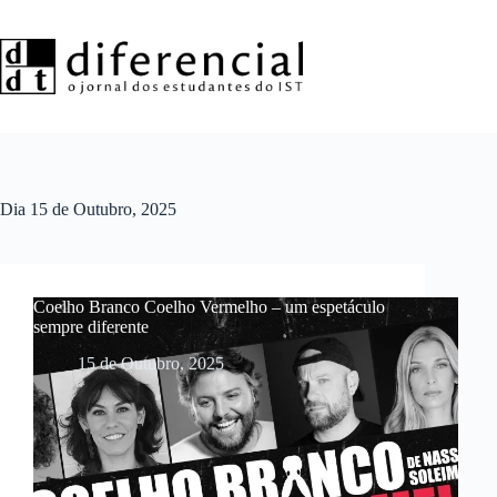
Pular
para
o
conteúdo
Dia
15 de Outubro, 2025
Coelho Branco Coelho Vermelho – um espetáculo
sempre diferente
15 de Outubro, 2025