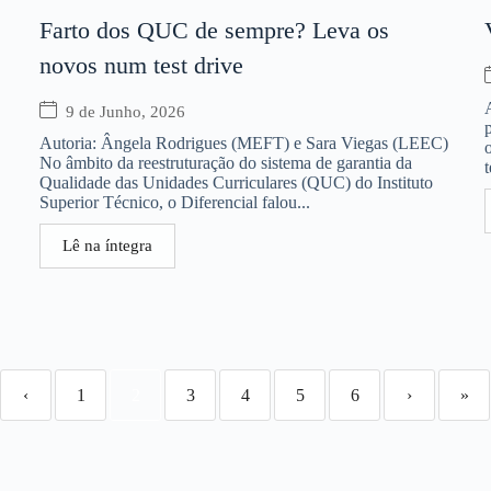
Farto dos QUC de sempre? Leva os
novos num test drive
9 de Junho, 2026
Autoria: Ângela Rodrigues (MEFT) e Sara Viegas (LEEC)
No âmbito da reestruturação do sistema de garantia da
Qualidade das Unidades Curriculares (QUC) do Instituto
Superior Técnico, o Diferencial falou...
Lê na íntegra
‹
1
2
3
4
5
6
›
»