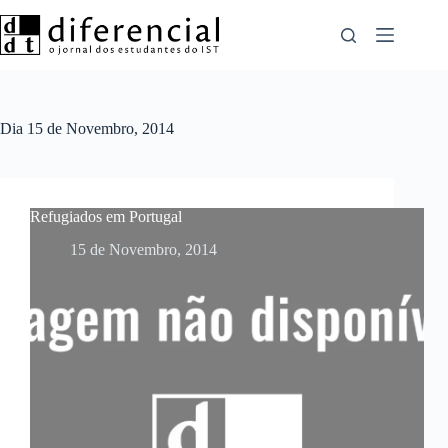
Pular
para
o
conteúdo
Dia
15 de Novembro, 2014
Refugiados em Portugal
15 de Novembro, 2014