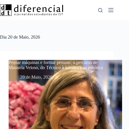
Pular
para
o
conteúdo
Dia
20 de Maio, 2026
Pensar máquinas e formar pessoas: o percurso de
Manuela Veloso, do Técnico à liderança na robótica
20 de Maio, 2026