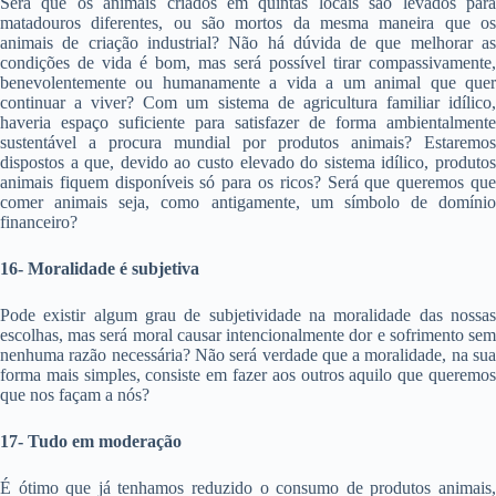
Será que os animais criados em quintas locais são levados para
matadouros diferentes, ou são mortos da mesma maneira que os
animais de criação industrial? Não há dúvida de que melhorar as
condições de vida é bom, mas será possível tirar compassivamente,
benevolentemente ou humanamente a vida a um animal que quer
continuar a viver? Com um sistema de agricultura familiar idílico,
haveria espaço suficiente para satisfazer de forma ambientalmente
sustentável a procura mundial por produtos animais? Estaremos
dispostos a que, devido ao custo elevado do sistema idílico, produtos
animais fiquem disponíveis só para os ricos? Será que queremos que
comer animais seja, como antigamente, um símbolo de domínio
financeiro?
16- Moralidade é subjetiva
Pode existir algum grau de subjetividade na moralidade das nossas
escolhas, mas será moral causar intencionalmente dor e sofrimento sem
nenhuma razão necessária? Não será verdade que a moralidade, na sua
forma mais simples, consiste em fazer aos outros aquilo que queremos
que nos façam a nós?
17- Tudo em moderação
É ótimo que já tenhamos reduzido o consumo de produtos animais,