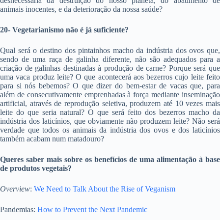
desnecessária da destruição do nosso planeta, do abatimento de
animais inocentes, e da deterioração da nossa saúde?
20- Vegetarianismo não é já suficiente?
Qual será o destino dos pintainhos macho da indústria dos ovos que,
sendo de uma raça de galinha diferente, não são adequados para a
criação de galinhas destinadas à produção de carne? Porque será que
uma vaca produz leite? O que acontecerá aos bezerros cujo leite feito
para si nós bebemos? O que dizer do bem-estar de vacas que, para
além de consecutivamente emprenhadas à força mediante inseminação
artificial, através de reprodução seletiva, produzem até 10 vezes mais
leite do que seria natural? O que será feito dos bezerros macho da
indústria dos laticínios, que obviamente não produzem leite? Não será
verdade que todos os animais da indústria dos ovos e dos laticínios
também acabam num matadouro?
Queres saber mais sobre os benefícios de uma alimentação à base
de produtos vegetais?
Overview
:
We Need to Talk About the Rise of Veganism
Pandemias:
How to Prevent the Next Pandemic