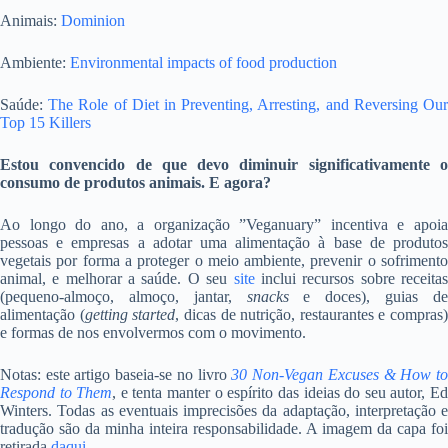
Animais:
Dominion
Ambiente:
Environmental impacts of food production
Saúde:
The Role of Diet in Preventing, Arresting, and Reversing Ou
Top 15 Killers
Estou convencido de que devo diminuir significativamente o
consumo de produtos animais. E agora?
Ao longo do ano, a organização ”Veganuary” incentiva e apoia
pessoas e empresas a adotar uma alimentação à base de produtos
vegetais por forma a proteger o meio ambiente, prevenir o sofrimento
animal, e melhorar a saúde. O seu
site
inclui recursos sobre receita
(pequeno-almoço, almoço, jantar,
snacks
e doces), guias d
alimentação (
getting started
, dicas de nutrição, restaurantes e compras)
e formas de nos envolvermos com o movimento.
Notas: este artigo baseia-se no livro
30 Non-Vegan Excuses & How t
Respond to Them
, e tenta manter o espírito das ideias do seu autor, E
Winters. Todas as eventuais imprecisões da adaptação, interpretação e
tradução são da minha inteira responsabilidade. A imagem da capa foi
retirada
daqui
.