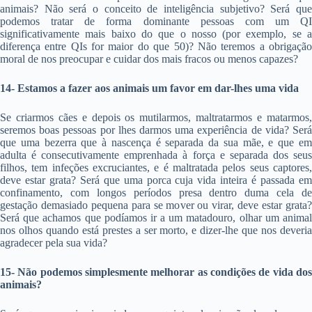
animais? Não será o conceito de inteligência subjetivo? Será que
podemos tratar de forma dominante pessoas com um QI
significativamente mais baixo do que o nosso (por exemplo, se a
diferença entre QIs for maior do que 50)? Não teremos a obrigação
moral de nos preocupar e cuidar dos mais fracos ou menos capazes?
14- Estamos a fazer aos animais um favor em dar-lhes uma vida
Se criarmos cães e depois os mutilarmos, maltratarmos e matarmos,
seremos boas pessoas por lhes darmos uma experiência de vida? Será
que uma bezerra que à nascença é separada da sua mãe, e que em
adulta é consecutivamente emprenhada à força e separada dos seus
filhos, tem infeções excruciantes, e é maltratada pelos seus captores,
deve estar grata? Será que uma porca cuja vida inteira é passada em
confinamento, com longos períodos presa dentro duma cela de
gestação demasiado pequena para se mover ou virar, deve estar grata?
Será que achamos que podíamos ir a um matadouro, olhar um animal
nos olhos quando está prestes a ser morto, e dizer-lhe que nos deveria
agradecer pela sua vida?
15- Não podemos simplesmente melhorar as condições de vida dos
animais?