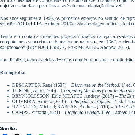
AI mais detalhada e coincidente com a atualidade, citando-a como “A ca
objetivos e tarefas específicos através de uma adaptação flexível.”
Nos anos seguintes a 1956, os primeiros esforços no sentido de rep
soluções (OLIVEIRA, Arlindo, 2019). Esta abordagem reflete a ideia
Tendo em conta os diferentes projetos iniciados na época estabel
computadores venceriam os humanos no xadrez e, em 1967, o cientista 
solucionado” (BRYNJOLFSSON, Erik; MCAFEE, Andrew, 2017).
Para finalizar, todas as ideias descritas contribuíram para a constituiçã
Bibliografia:
DESCARTES, René (1637) –
Discourse on the Method
. 1ª ed.
TURING, Alan (1950) –
Computing Machinery and Intelligenc
BRYNJOLFSSON, Erik; MCAFEE, Andrew (2017) –
The Busi
OLIVEIRA, Arlindo (2019) –
Inteligência artificial
. 1ª ed. L
HAENLEIN, Michael; KAPLAN, Andreas (2019) –
A Brief His
CAMPS, Victoria (2021) –
Elogio da Dúvida
. 1ª ed. Lisboa: Ed
Share this: