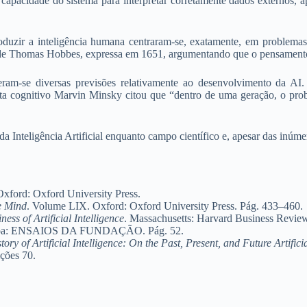
pacidade do sistema para interpretar corretamente dados externos, apre
roduzir a inteligência humana centraram-se, exatamente, em problem
 de Thomas Hobbes, expressa em 1651, argumentando que o pensamento
eceram-se diversas previsões relativamente ao desenvolvimento da 
cognitivo Marvin Minsky citou que “dentro de uma geração, o problema
o da Inteligência Artificial enquanto campo científico e, apesar das inúm
 Oxford: Oxford University Press.
e Mind
. Volume LIX. Oxford: Oxford University Press. Pág. 433–460.
ness of Artificial Intelligence
. Massachusetts: Harvard Business Revie
isboa: ENSAIOS DA FUNDAÇÃO. Pág. 52.
tory of Artificial Intelligence: On the Past, Present, and Future Artificia
ições 70.