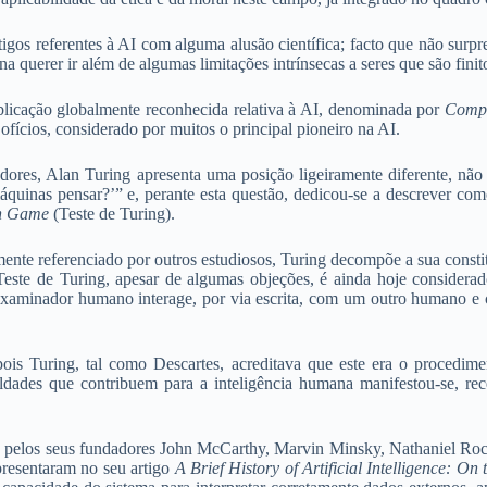
tigos referentes à AI com alguma alusão científica; facto que não sur
 querer ir além de algumas limitações intrínsecas a seres que são finit
ublicação globalmente reconhecida relativa à AI, denominada por
Compu
ofícios, considerado por muitos o principal pioneiro na AI.
ores, Alan Turing apresenta uma posição ligeiramente diferente, não p
áquinas pensar?’”
e, perante esta questão, dedicou-se a descrever com
on Game
(Teste de Turing).
rmente referenciado por outros estudiosos, Turing decompõe a sua cons
Teste de Turing, apesar de algumas objeções, é ainda hoje considerado
inador humano interage, por via escrita, com um outro humano e co
is Turing, tal como Descartes, acreditava que este era o procedime
uldades que contribuem para a inteligência humana manifestou-se, rec
ca pelos seus fundadores John McCarthy, Marvin Minsky, Nathaniel Roc
presentaram no seu artigo
A Brief History of Artificial Intelligence: On 