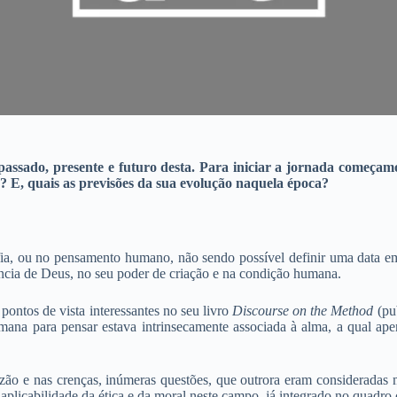
assado, presente e futuro desta. Para iniciar a jornada começam
 E, quais as previsões da sua evolução naquela época?
sofia, ou no pensamento humano, não sendo possível definir uma data e
tência de Deus, no seu poder de criação e na condição humana.
pontos de vista interessantes no seu livro
Discourse on the Method
(pu
mana para pensar estava intrinsecamente associada à alma, a qual apen
zão e nas crenças, inúmeras questões, que outrora eram consideradas 
aplicabilidade da ética e da moral neste campo, já integrado no quadro c