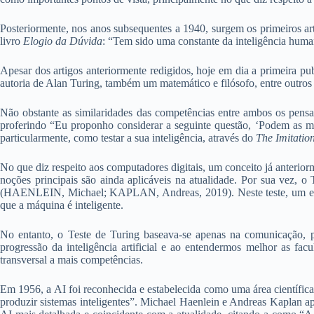
Posteriormente, nos anos subsequentes a 1940, surgem os primeiros ar
livro
Elogio da Dúvida
: “Tem sido uma constante da inteligência humana
Apesar dos artigos anteriormente redigidos, hoje em dia a primeira p
autoria de Alan Turing, também um matemático e filósofo, entre outros 
Não obstante as similaridades das competências entre ambos os pensad
proferindo “Eu proponho considerar a seguinte questão, ‘Podem as m
particularmente, como testar a sua inteligência, através do
The Imitati
No que diz respeito aos computadores digitais, um conceito já anterio
noções principais são ainda aplicáveis na atualidade. Por sua vez, o 
(HAENLEIN, Michael; KAPLAN, Andreas, 2019). Neste teste, um exam
que a máquina é inteligente.
No entanto, o Teste de Turing baseava-se apenas na comunicação, po
progressão da inteligência artificial e ao entendermos melhor as fac
transversal a mais competências.
Em 1956, a AI foi reconhecida e estabelecida como uma área científi
produzir sistemas inteligentes”. Michael Haenlein e Andreas Kaplan a