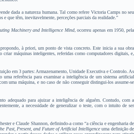
preende dada a natureza humana. Tal como refere Victoria Camps no seu
os e que têm, inevitavelmente, perceções parciais da realidade.”
ting Machinery and Intelligence Mind
, ocorreu apenas em 1950, pel
ropondo, à priori, um ponto de vista concreto. Este inicia a sua obra
o criar máquinas inteligentes, referidas como computadores digitais, e
tituição em 3 partes: Armazenamento, Unidade Executiva e Controlo. As
 uma referência para examinar a inteligência de um sistema artificial
m uma máquina, e no caso de não conseguir distingui-los assume-se
nto adequado para ajuizar a inteligência de alguém. Contudo, com a
entemente, a necessidade de generalizar o teste, com o intuito de ser
hester e Claude Shannon, definindo-a como “a ciência e engenharia de
the Past, Present, and Future of Artificial Intelligence
uma definição d