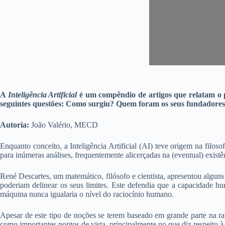
A
Inteligência Artificial
é um compêndio de artigos que relatam o p
seguintes questões: Como surgiu? Quem foram os seus fundadores?
Autoria:
João Valério, MECD
Enquanto conceito, a Inteligência Artificial (AI) teve origem na filo
para inúmeras análises, frequentemente alicerçadas na (eventual) exis
René Descartes, um matemático, filósofo e cientista, apresentou alguns 
poderiam delinear os seus limites. Este defendia que a capacidade hu
máquina nunca igualaria o nível do raciocínio humano.
Apesar de este tipo de noções se terem baseado em grande parte na ra
como importantes pontos de vista, principalmente no que diz respeito à 