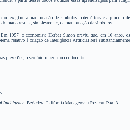
nder a partir desses dados e utilizar essas aprendizagens para atingir
as que exigiam a manipulação de símbolos matemáticos e a procura de
 humano resulta, simplesmente, da manipulação de símbolos.
AI. Em 1957, o economista Herbet Simon previu que, em 10 anos, os
 relativo à criação de Inteligência Artificial será substancialmente
eras previsões, o seu futuro permaneceu incerto.
w.
l Intelligence
. Berkeley: California Management Review. Pág. 3.