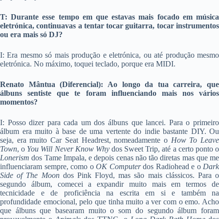
T: Durante esse tempo em que estavas mais focado em música
eletrónica, continuavas a tentar tocar guitarra, tocar instrumentos
ou era mais só DJ?
I: Era mesmo só mais produção e eletrónica, ou até produção mesmo
eletrónica. No máximo, toquei teclado, porque era MIDI.
Renato Mântua (Diferencial): Ao longo da tua carreira, que
álbuns sentiste que te foram influenciando mais nos vários
momentos?
I: Posso dizer para cada um dos álbuns que lancei. Para o primeiro
álbum era muito à base de uma vertente do indie bastante DIY. Ou
seja, era muito Car Seat Headrest, nomeadamente o
How To Leav
Town
, o
You Will Never Know Why
dos Sweet Trip, até a certo ponto 
Lonerism
dos Tame Impala, e depois cenas não tão diretas mas que me
influenciaram sempre, como o
OK Computer
dos Radiohead e o
Dark
Side of The Moon
dos Pink Floyd, mas são mais clássicos. Para o
segundo álbum, comecei a expandir muito mais em termos de
tecnicidade e de proficiência na escrita em si e também na
profundidade emocional, pelo que tinha muito a ver com o emo. Acho
que álbuns que basearam muito o som do segundo álbum foram