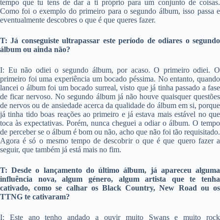
tempo que tu tens de dar a ti próprio para um conjunto de coisas.
Como foi o exemplo do primeiro para o segundo álbum, isso passa e
eventualmente descobres o que é que queres fazer.
T: Já conseguiste ultrapassar este período de odiares o segundo
álbum ou ainda não?
I: Eu não odiei o segundo álbum, por acaso. O primeiro odiei. O
primeiro foi uma experiência um bocado péssima. No entanto, quando
lancei o álbum foi um bocado surreal, visto que já tinha passado a fase
de ficar nervoso. No segundo álbum já não houve quaisquer questões
de nervos ou de ansiedade acerca da qualidade do álbum em si, porque
já tinha tido boas reações ao primeiro e já estava mais estável no que
toca às expectativas. Porém, nunca cheguei a odiar o álbum. O tempo
de perceber se o álbum é bom ou não, acho que não foi tão requisitado.
Agora é só o mesmo tempo de descobrir o que é que quero fazer a
seguir, que também já está mais no fim.
T: Desde o lançamento do último álbum, já apareceu alguma
influência nova, algum género, algum artista que te tenha
cativado, como se calhar os Black Country, New Road ou os
TTNG te cativaram?
I: Este ano tenho andado a ouvir muito Swans e muito rock