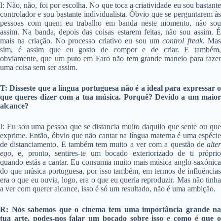
I: Não, não, foi por escolha. No que toca a criatividade eu sou bastante
controlador e sou bastante individualista. Óbvio que se perguntarem às
pessoas com quem eu trabalho em banda neste momento, não sou
assim. Na banda, depois das coisas estarem feitas, não sou assim. É
mais na criação. No processo criativo eu sou um
control freak
. Ma
sim, é assim que eu gosto de compor e de criar. E também,
obviamente, que um puto em Faro não tem grande maneio para fazer
uma coisa sem ser assim.
T: Disseste que a língua portuguesa não é a ideal para expressar o
que queres dizer com a tua música. Porquê? Devido a um maior
alcance?
I: Eu sou uma pessoa que se distancia muito daquilo que sente ou que
exprime. Então, óbvio que não cantar na língua materna é uma espécie
de distanciamento. E também tem muito a ver com a questão de
alter
ego
, e, pronto, sentires-te um bocado exteriorizado de ti próprio
quando estás a cantar. Eu consumia muito mais música anglo-saxónica
do que música portuguesa, por isso também, em termos de influências
era o que eu ouvia, logo, era o que eu queria reproduzir. Mas não tinha
a ver com querer alcance, isso é só um resultado, não é uma ambição.
R: Nós sabemos que o cinema tem uma importância grande na
tua arte, podes-nos falar um bocado sobre isso e como é que o