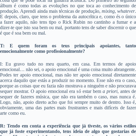
coisa que se pode tocar na guitarra acústica. Do primeiro ao segundo
álbum é como todas as evoluções no que toca ao conhecimento de
produção. Aprendi ainda mais técnicas de produção,
mixing
,
whatever
.
E depois, claro, que tens o problema da autocrítica e, como és o único
a fazer aquilo, não tens tipo o Rick Rubin no cantinho a fumar e a
dizer-te que isto soa bem ou mal, portanto tens de saber discernir o que
é que é soa bem ou mal.
T: E quem foram os teus principais apoiantes, tanto
emocionalmente como profissionalmente?
I: Eu gravo tudo no meu quarto, em casa. Em termos de apoio
emocional… não sei, o apoio emocional é uma coisa muito abrangente.
Podes ter apoio emocional, mas não ter apoio emocional diretamente
acerca daquilo que estás a produzir no momento. Esse não era o caso,
porque as coisas que eu fazia não mostrava a ninguém e não procurava
sequer mostrar. O apoio emocional era só estar bem
a priori
, antes d
sequer de fazeres música, que não era também o caso, mas nunca é.
Logo, não, apoio direto acho que foi sempre muito de dentro. Isso é,
obviamente, uma das partes mais frustrantes e mais difíceis de fazer
arte como eu.
R: Tendo em conta a experiência que já tiveste, os vários estilos
que já foste experimentando, tens ideia de algo que gostarias de