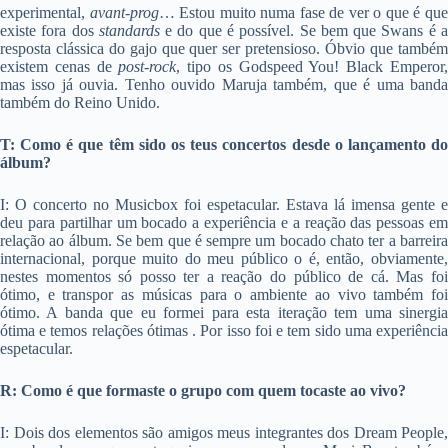
experimental,
avant-prog
… Estou muito numa fase de ver o que é qu
existe fora dos
standards
e do que é possível. Se bem que Swans é 
resposta clássica do gajo que quer ser pretensioso. Óbvio que também
existem cenas de
post-rock
, tipo os Godspeed You! Black Emperor
mas isso já ouvia. Tenho ouvido Maruja também, que é uma banda
também do Reino Unido.
T: Como é que têm sido os teus concertos desde o lançamento do
álbum?
I: O concerto no Musicbox foi espetacular. Estava lá imensa gente e
deu para partilhar um bocado a experiência e a reação das pessoas em
relação ao álbum. Se bem que é sempre um bocado chato ter a barreira
internacional, porque muito do meu público o é, então, obviamente,
nestes momentos só posso ter a reação do público de cá. Mas foi
ótimo, e transpor as músicas para o ambiente ao vivo também foi
ótimo. A banda que eu formei para esta iteração tem uma sinergia
ótima e temos relações ótimas . Por isso foi e tem sido uma experiência
espetacular.
R: Como é que formaste o grupo com quem tocaste ao vivo?
I: Dois dos elementos são amigos meus integrantes dos Dream People,