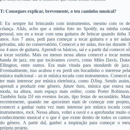
T: Consegues explicar, brevemente, o teu caminho musical?
I: Eu sempre fui brincando com instrumentos, mesmo com os de
criança. Aliás, acho que a minha foto no Spotify, na minha conta
pessoal, sou eu a tocar com uma guitarra de brincar quando tinha 3
anos. Aos 7 anos, pedi para começar a tocar guitarra e a ter aulas
privadas, não no conservatório. Comecei a ter aulas, tive-las durante 3
ou 4 anos de guitarra. Aprendi os básicos, saí e a partir daí comecei só
a tocar sozinho. Mais ou menos nessa altura comecei a tocar numa
banda de jazz, em que tocávamos
covers
, como Miles Davis, Duk
Ellington, entre outros. Era mais virada para
standards
de jazz.
Eventualmente, isso acabou e eu perdi um bocadinho o interesse pela
música tradicional –
as in
música tocada com instrumentos. Comecei a
ter mais interesse por música eletrónica, como
DJing
. Sendo assim
aprendi a produzir este género,
future bass
, música que estava n
moda, na altura, num espaço mais
online
, como Porter Robinson
Também fazia DJ em eventos locais, tipo festas de secundário. Mais
recentemente, quando me aproximei mais de começar este projeto,
comecei a ganhar outra vez mais interesse por música tocada com
instrumentos,
rock
. Nessa altura, voltei a ouvir e a aprofundar muito 
conhecimento musical e o que é que existe dentro de todos os cantos
do género. A partir daí, ganhei a inspiração para começar o meu
próprio projeto.