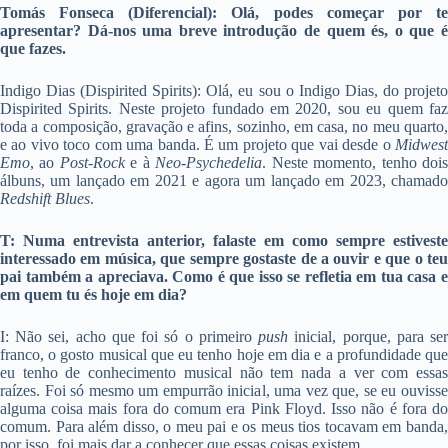
Tomás Fonseca (Diferencial): Olá, podes começar por te
apresentar? Dá-nos uma breve introdução de quem és, o que é
que fazes.
Indigo Dias (Dispirited Spirits): Olá, eu sou o Indigo Dias, do projeto
Dispirited Spirits. Neste projeto fundado em 2020, sou eu quem faz
toda a composição, gravação e afins, sozinho, em casa, no meu quarto,
e ao vivo toco com uma banda. É um projeto que vai desde o
Midwest
Emo
, ao
Post-Rock
e à
Neo-Psychedelia
. Neste momento, tenho doi
álbuns, um lançado em 2021 e agora um lançado em 2023, chamado
Redshift Blues
.
T: Numa entrevista anterior, falaste em como sempre estiveste
interessado em música, que sempre gostaste de a ouvir e que o teu
pai também a apreciava. Como é que isso se refletia em tua casa e
em quem tu és hoje em dia?
I: Não sei, acho que foi só o primeiro
push
inicial, porque, para se
franco, o gosto musical que eu tenho hoje em dia e a profundidade que
eu tenho de conhecimento musical não tem nada a ver com essas
raízes. Foi só mesmo um empurrão inicial, uma vez que, se eu ouvisse
alguma coisa mais fora do comum era Pink Floyd. Isso não é fora do
comum. Para além disso, o meu pai e os meus tios tocavam em banda,
por isso, foi mais dar a conhecer que essas coisas existem.