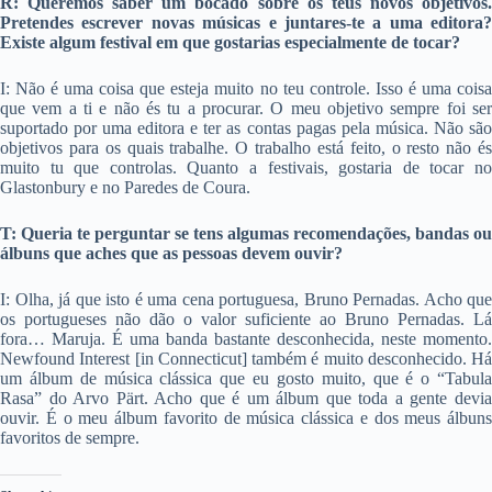
R: Queremos saber um bocado sobre os teus novos objetivos.
Pretendes escrever novas músicas e juntares-te a uma editora?
Existe algum festival em que gostarias especialmente de tocar?
I: Não é uma coisa que esteja muito no teu controle. Isso é uma coisa
que vem a ti e não és tu a procurar. O meu objetivo sempre foi ser
suportado por uma editora e ter as contas pagas pela música. Não são
objetivos para os quais trabalhe. O trabalho está feito, o resto não és
muito tu que controlas. Quanto a festivais, gostaria de tocar no
Glastonbury e no Paredes de Coura.
T: Queria te perguntar se tens algumas recomendações, bandas ou
álbuns que aches que as pessoas devem ouvir?
I: Olha, já que isto é uma cena portuguesa, Bruno Pernadas. Acho que
os portugueses não dão o valor suficiente ao Bruno Pernadas. Lá
fora… Maruja. É uma banda bastante desconhecida, neste momento.
Newfound Interest [in Connecticut] também é muito desconhecido. Há
um álbum de música clássica que eu gosto muito, que é o “Tabula
Rasa” do Arvo Pärt. Acho que é um álbum que toda a gente devia
ouvir. É o meu álbum favorito de música clássica e dos meus álbuns
favoritos de sempre.