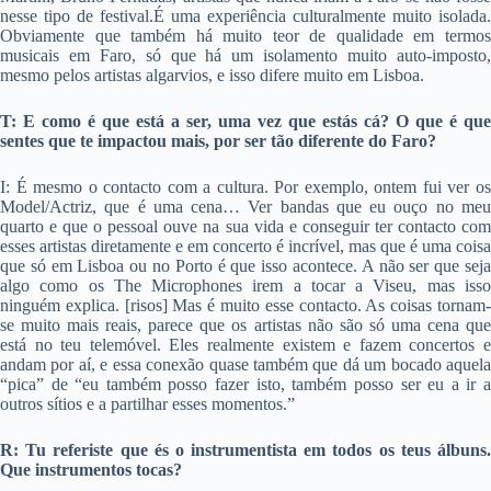
nesse tipo de festival.É uma experiência culturalmente muito isolada.
Obviamente que também há muito teor de qualidade em termos
musicais em Faro, só que há um isolamento muito auto-imposto,
mesmo pelos artistas algarvios, e isso difere muito em Lisboa.
T: E como é que está a ser, uma vez que estás cá? O que é que
sentes que te impactou mais, por ser tão diferente do Faro?
I: É mesmo o contacto com a cultura. Por exemplo, ontem fui ver os
Model/Actriz, que é uma cena… Ver bandas que eu ouço no meu
quarto e que o pessoal ouve na sua vida e conseguir ter contacto com
esses artistas diretamente e em concerto é incrível, mas que é uma coisa
que só em Lisboa ou no Porto é que isso acontece. A não ser que seja
algo como os The Microphones irem a tocar a Viseu, mas isso
ninguém explica. [risos] Mas é muito esse contacto. As coisas tornam-
se muito mais reais, parece que os artistas não são só uma cena que
está no teu telemóvel. Eles realmente existem e fazem concertos e
andam por aí, e essa conexão quase também que dá um bocado aquela
“pica” de “eu também posso fazer isto, também posso ser eu a ir a
outros sítios e a partilhar esses momentos.”
R: Tu referiste que és o instrumentista em todos os teus álbuns.
Que instrumentos tocas?