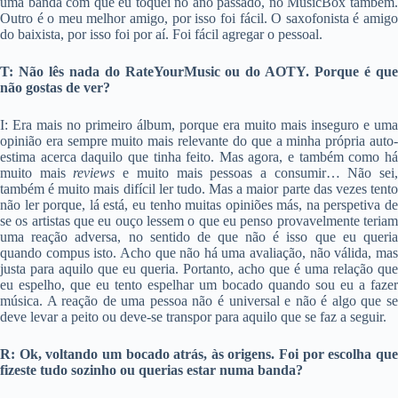
uma banda com que eu toquei no ano passado, no MusicBox também.
Outro é o meu melhor amigo, por isso foi fácil. O saxofonista é amigo
do baixista, por isso foi por aí. Foi fácil agregar o pessoal.
T: Não lês nada do RateYourMusic ou do AOTY. Porque é que
não gostas de ver?
I: Era mais no primeiro álbum, porque era muito mais inseguro e uma
opinião era sempre muito mais relevante do que a minha própria
auto
estima acerca daquilo que tinha feito. Mas agora, e também como há
muito mais
reviews
e muito mais pessoas a consumir… Não sei
também é muito mais difícil ler tudo. Mas a maior parte das vezes tento
não ler porque, lá está, eu tenho muitas opiniões más, na perspetiva de
se os artistas que eu ouço lessem o que eu penso provavelmente teriam
uma reação adversa, no sentido de que não é isso que eu queria
quando compus isto. Acho que não há uma avaliação, não válida, mas
justa para aquilo que eu queria. Portanto, acho que é uma relação que
eu espelho, que eu tento espelhar um bocado quando sou eu a fazer
música. A reação de uma pessoa não é universal e não é algo que se
deve levar a peito ou deve-se transpor para aquilo que se faz a seguir.
R: Ok, voltando um bocado atrás, às origens. Foi por escolha que
fizeste tudo sozinho ou querias estar numa banda?