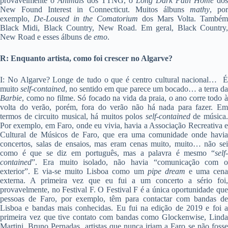
provavelmente o
Animals
dos TTNG, o
Long Dark Path Home
dos
New Found Interest in Connecticut. Muitos álbuns
mathy
, por
exemplo,
De-Loused in the Comatorium
dos Mars Volta. Também
Black Midi, Black Country, New Road. Em geral, Black Country,
New Road e esses álbuns de
emo
.
R: Enquanto artista, como foi crescer no Algarve?
I: No Algarve? Longe de tudo o que é centro cultural nacional… É
muito
self-contained
, no sentido em que parece um bocado… a terra da
Barbie
, como no filme. Só focado na vida da praia, o ano corre todo à
volta do verão, porém, fora do verão não há nada para fazer. Em
termos de circuito musical, há muitos polos
self-contained
de música
Por exemplo, em Faro, onde eu vivia, havia a Associação Recreativa e
Cultural de Músicos de Faro, que era uma comunidade onde havia
concertos, salas de ensaios, mas eram cenas muito, muito… não sei
como é que se diz em português, mas a palavra é mesmo “
self-
contained
”. Era muito isolado, não havia “comunicação com o
exterior”. E via-se muito Lisboa como um
pipe dream
e uma cen
externa. A primeira vez que eu fui a um concerto a sério foi,
provavelmente, no Festival F. O Festival F é a única oportunidade que
pessoas de Faro, por exemplo, têm para contactar com bandas de
Lisboa e bandas mais conhecidas. Eu fui na edição de 2019 e foi a
primeira vez que tive contato com bandas como Glockenwise, Linda
Martini, Bruno Pernadas, artistas que nunca iriam a Faro se não fosse