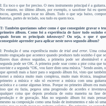
I: Eu toco o que for preciso. O meu instrumento principal é a guitarra.
No entanto, no último álbum, por exemplo, o saxofone fui eu quem
tocou, aprendi para tocar no álbum. Tudo o que seja baixo, compor
baterias, partes de teclado, sou tudo eu quem toca.
T: Também queríamos saber como é que conseguiste gravar o teu
primeiro álbum. Como foi a experiência de fazer tudo sozinho e
quais foram os principais
takeaways
? Ou seja, o que é qu
conseguiste aprender para aplicar neste novo segundo álbum?
I: Produção é uma experiência muito de
trial and error
. Uma cois
muito engraçada que acontece quando produzes tudo sozinho é que se
fizeres duas
demos
seguidas, a primeira pode ser abominável e 
segunda pode ser OK. A primeira pode soar como a pior coisa que tu
ouviste e a segunda “OK, vou fazer disto uma música.” Sendo assim, o
que aprendi mais a fazer para o segundo álbum foi, visto que também
tornei a música muito mais complexa, muito mais técnica, imaginar
primeiro a música e não só escrever a música com uma guitarra
acústica e a cantar algumas letras. Porque no primeiro álbum era mais
isso que eu fazia, pegava uma progressão de acordes e inventava
qualquer coisa que depois produzia de outra maneira na fase de
produção e de gravação. Mas no segundo álbum foi mais pensar
mesmo na composição como uma fusão de instrumentos e não só uma