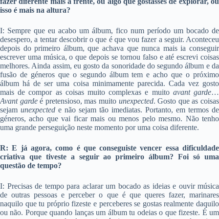
fazer diferente mais à frente, ou algo que gostasses de explorar, ou
isso é mais na altura?
I: Sempre que eu acabo um álbum, fico num período um bocado de
desespero, a tentar descobrir o que é que vou fazer a seguir. Aconteceu
depois do primeiro álbum, que achava que nunca mais ia conseguir
escrever uma música, o que depois se tornou falso e até escrevi coisas
melhores. Ainda assim, eu gosto da sonoridade do segundo álbum e da
fusão de géneros que o segundo álbum tem e acho que o próximo
álbum há de ser uma coisa minimamente parecida. Cada vez gosto
mais de compor as coisas muito complexas e muito
avant garde
Avant garde
é pretensioso, mas muito
unexpected
. Gosto que as coisa
sejam
unexpected
e não sejam tão imediatas. Portanto, em termos de
géneros, acho que vai ficar mais ou menos pelo mesmo. Não tenho
uma grande perseguição neste momento por uma coisa diferente.
R: E já agora, como é que conseguiste vencer essa dificuldade
criativa que tiveste a seguir ao primeiro álbum? Foi só uma
questão de tempo?
I: Precisas de tempo para aclarar um bocado as ideias e ouvir música
de outras pessoas e perceber o que é que queres fazer, marinares
naquilo que tu próprio fizeste e perceberes se gostas realmente daquilo
ou não. Porque quando lanças um álbum tu odeias o que fizeste. É um