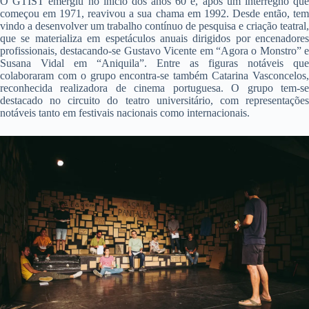
O GTIST emergiu no início dos anos 60 e, após um interregno que
começou em 1971, reavivou a sua chama em 1992. Desde então, tem
vindo a desenvolver um trabalho contínuo de pesquisa e criação teatral,
que se materializa em espetáculos anuais dirigidos por encenadores
profissionais, destacando-se Gustavo Vicente em “Agora o Monstro” e
Susana Vidal em “Aniquila”. Entre as figuras notáveis que
colaboraram com o grupo encontra-se também Catarina Vasconcelos,
reconhecida realizadora de cinema portuguesa. O grupo tem-se
destacado no circuito do teatro universitário, com representações
notáveis tanto em festivais nacionais como internacionais.