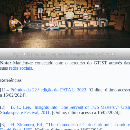
Fig. 5: GTIST na sala de espetáculo. Fotografia: Andreia Carvalho.
Nota:
Mantém-te conectado com o percurso do GTIST através das
suas
redes sociais
.
Referências
[1] –
Prémios da 22.ª edição do FATAL, 2023
. [Online, último acess
a 16/02/2024].
[2] –
B. C. Lee, “Insights into ‘The Servant of Two Masters’,” Uta
Shakespeare Festival, 2011
. [Online, último acesso a 16/02/2024].
[3] –
H. Zimmern, Ed., “The Comedies of Carlo Goldoni”, London
David Stott, 1892
. [Online, último acesso a 16/02/2024].