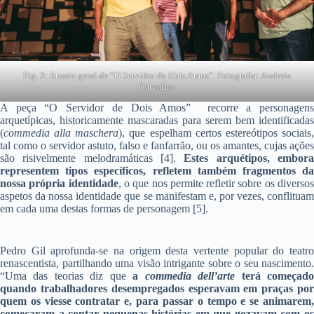
Fig. 3: Ensaio geral de “O Servidor de Dois Amos”. Fotografia: Andreia
Carvalho.
A peça “O Servidor de Dois Amos” recorre a personagens
arquetípicas, historicamente mascaradas para serem bem identificadas
(
commedia alla maschera
), que espelham certos estereótipos sociais
tal como o servidor astuto, falso e fanfarrão, ou os amantes, cujas ações
são risivelmente melodramáticas [4].
Estes arquétipos, embor
representem tipos específicos, refletem também fragmentos da
nossa própria identidade
, o que nos permite refletir sobre os diverso
aspetos da nossa identidade que se manifestam e, por vezes, conflituam
em cada uma destas formas de personagem [5].
Pedro Gil aprofunda-se na origem desta vertente popular do teatro
renascentista, partilhando uma visão intrigante sobre o seu nascimento.
“Uma das teorias diz que
a
commedia dell’arte
terá começad
quando trabalhadores desempregados esperavam em praças por
quem os viesse contratar e, para passar o tempo e se animarem,
começaram a contar pequenas histórias em que gozavam com os