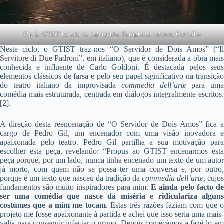
Fig. 2: GTIST na sala de espetáculo. Fotografia: Andreia Carvalho
Neste ciclo, o GTIST traz-nos “O Servidor de Dois Amos” (“Il
Servitore di Due Padroni”, em italiano), que é considerada a obra mais
conhecida e influente de Carlo Goldoni. É destacada pelos seus
elementos clássicos de farsa e pelo seu papel significativo na transição
do teatro italiano da improvisada
commedia dell’arte
para uma
comédia mais estruturada, centrada em diálogos integralmente escritos.
[2].
A direção desta reencenação de “O Servidor de Dois Amos” fica a
cargo de Pedro Gil, um encenador com uma visão inovadora e
apaixonada pelo teatro. Pedro Gil partilha a sua motivação para
escolher esta peça, revelando: “Propus ao GTIST encenarmos esta
peça porque, por um lado, nunca tinha encenado um texto de um autor
já morto, com quem não se possa ter uma conversa e, por outro,
porque é um texto que nasceu da tradição da
commedia dell’arte
, cujos
fundamentos são muito inspiradores para mim.
E ainda pelo facto d
ser uma comédia que nasce da miséria e ridiculariza alguns
costumes que a mim me tocam
. Estas três razões faziam com que 
projeto me fosse apaixonante à partida e achei que isso seria uma mais-
valia para conseguir infectar o grupo. Depois começámos a fazê-lo em