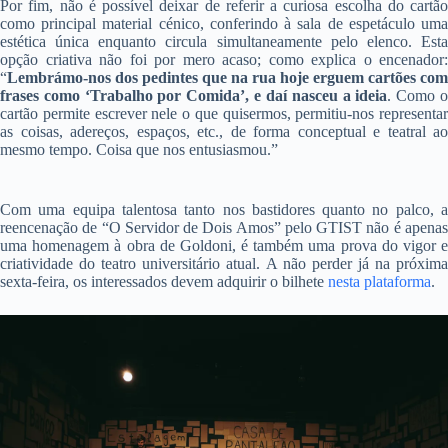
Por fim, não é possível deixar de referir a curiosa escolha do cartão
como principal material cénico, conferindo à sala de espetáculo uma
estética única enquanto circula simultaneamente pelo elenco. Esta
opção criativa não foi por mero acaso; como explica o encenador:
“
Lembrámo-nos dos pedintes que na rua hoje erguem cartões com
frases como ‘Trabalho por Comida’, e daí nasceu a ideia
. Como 
cartão permite escrever nele o que quisermos, permitiu-nos representar
as coisas, adereços, espaços, etc., de forma conceptual e teatral ao
mesmo tempo. Coisa que nos entusiasmou.”
Com uma equipa talentosa tanto nos bastidores quanto no palco, a
reencenação de “O Servidor de Dois Amos” pelo GTIST não é apenas
uma homenagem à obra de Goldoni, é também uma prova do vigor e
criatividade do teatro universitário atual. A não perder já na próxima
sexta-feira, os interessados devem adquirir o bilhete
nesta plataforma
.