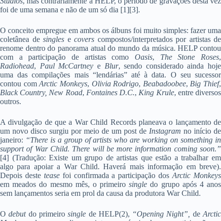
Studios
, mas contrariamente a HELP, o período de gravações desta vez
foi de uma semana e não de um só dia [1][3].
O conceito empregue em ambos os álbuns foi muito simples: fazer uma
coletânea de
singles
e
covers
compostos/interpretados por artistas de
renome dentro do panorama atual do mundo da música. HELP contou
com a participação de artistas como
Oasis
,
The Stone Roses
Radiohead
,
Paul McCartney
e
Blur
, sendo considerado ainda hoje
uma das compilações mais “lendárias” até à data. O seu sucessor
contou com
Arctic Monkeys
,
Olivia Rodrigo
,
Beabadoobee
,
Big Thief
,
Black Country, New Road
,
Fontaines D.C.
,
King Krule
, entre diverso
outros.
A divulgação de que a War Child Records planeava o lançamento de
um novo disco surgiu por meio de um post de
Instagram
no início de
janeiro:
“There is a group of artists who are working on something in
support of War Child. There will be more information coming soon.”
[4]
(Tradução: Existe um grupo de artistas que estão a trabalhar e
algo para apoiar a War Child. Haverá mais informação em breve).
Depois deste
tease
foi confirmada a participação dos
Arctic Monkey
em meados do mesmo mês, o primeiro
single
do grupo após 4 ano
sem lançamentos seria em prol da causa da produtora War Child.
O
debut
do primeiro
single
de HELP(2),
“Opening Night”,
de
Arcti