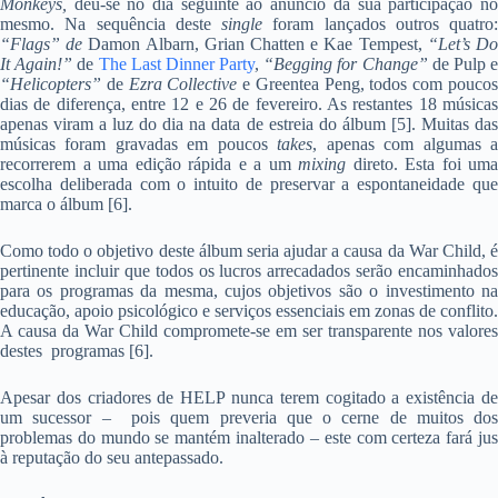
Monkeys,
deu-se no dia seguinte ao anúncio da sua participação no
mesmo. Na sequência deste
single
foram lançados outros quatro:
“Flags” de
Damon Albarn, Grian Chatten e Kae Tempest,
“Let’s D
It Again!”
de
The Last Dinner Party
,
“Begging for Change”
de Pulp 
“Helicopters”
de
Ezra Collective
e Greentea Peng, todos com pouco
dias de diferença, entre 12 e 26 de fevereiro. As restantes 18 músicas
apenas viram a luz do dia na data de estreia do álbum [5]. Muitas das
músicas foram gravadas em poucos
takes
, apenas com algumas 
recorrerem a uma edição rápida e a um
mixing
direto. Esta foi uma
escolha deliberada com o intuito de preservar a espontaneidade que
marca o álbum [6].
Como todo o objetivo deste álbum seria ajudar a causa da War Child, é
pertinente incluir que todos os lucros arrecadados serão encaminhados
para os programas da mesma, cujos objetivos são o investimento na
educação, apoio psicológico e serviços essenciais em zonas de conflito.
A causa da War Child compromete-se em ser transparente nos valores
destes programas [6].
Apesar dos criadores de HELP nunca terem cogitado a existência de
um sucessor – pois quem preveria que o cerne de muitos dos
problemas do mundo se mantém inalterado – este com certeza fará jus
à reputação do seu antepassado.