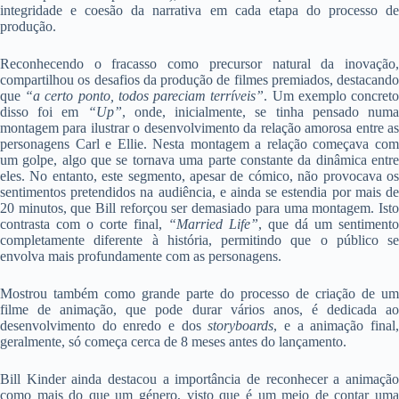
integridade e coesão da narrativa em cada etapa do processo de
produção.
Reconhecendo o fracasso como precursor natural da inovação,
compartilhou os desafios da produção de filmes premiados, destacando
que
“a certo ponto, todos pareciam terríveis”
. Um exemplo concret
disso foi em
“Up”
, onde, inicialmente, se tinha pensado num
montagem para ilustrar o desenvolvimento da relação amorosa entre as
personagens Carl e Ellie. Nesta montagem a relação começava com
um golpe, algo que se tornava uma parte constante da dinâmica entre
eles. No entanto, este segmento, apesar de cómico, não provocava os
sentimentos pretendidos na audiência, e ainda se estendia por mais de
20 minutos, que Bill reforçou ser demasiado para uma montagem. Isto
contrasta com o corte final,
“Married Life”
, que dá um sentimento
completamente diferente à história, permitindo que o público se
envolva mais profundamente com as personagens.
Mostrou também como grande parte do processo de criação de um
filme de animação, que pode durar vários anos, é dedicada ao
desenvolvimento do enredo e dos
storyboards
, e a animação final
geralmente, só começa cerca de 8 meses antes do lançamento.
Bill Kinder ainda destacou a importância de reconhecer a animação
como mais do que um género, visto que é um meio de contar uma