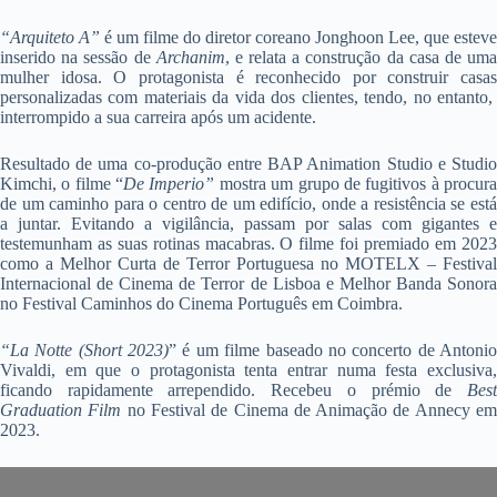
“Arquiteto A”
é um filme do diretor coreano Jonghoon Lee, que esteve
inserido na sessão de
Archanim
, e relata a construção da casa de um
mulher idosa. O protagonista é reconhecido por construir casas
personalizadas com materiais da vida dos clientes, tendo, no entanto,
interrompido a sua carreira após um acidente.
Resultado de uma co-produção entre BAP Animation Studio e Studio
Kimchi, o filme “
De Imperio”
mostra um grupo de fugitivos à procur
de um caminho para o centro de um edifício, onde a resistência se está
a juntar. Evitando a vigilância, passam por salas com gigantes e
testemunham as suas rotinas macabras. O filme foi premiado em 2023
como a Melhor Curta de Terror Portuguesa no MOTELX – Festival
Internacional de Cinema de Terror de Lisboa e Melhor Banda Sonora
no Festival Caminhos do Cinema Português em Coimbra.
“La Notte (Short 2023)
” é um filme baseado no concerto de Antoni
Vivaldi, em que o protagonista tenta entrar numa festa exclusiva,
ficando rapidamente arrependido. Recebeu o prémio de
Best
Graduation Film
no Festival de Cinema de Animação de Annecy e
2023.