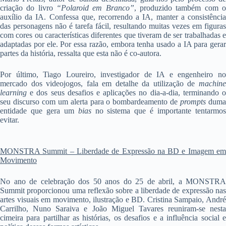
criação do livro
“Polaroid em Branco”
, produzido também com 
auxílio da IA. Confessa que, recorrendo a IA, manter a consistência
das personagens não é tarefa fácil, resultando muitas vezes em figuras
com cores ou características diferentes que tiveram de ser trabalhadas e
adaptadas por ele. Por essa razão, embora tenha usado a IA para gerar
partes da história, ressalta que esta não é co-autora.
Por último, Tiago Loureiro, investigador de IA e engenheiro no
mercado dos videojogos, fala em detalhe da utilização de
machine
learning
e dos seus desafios e aplicações no dia-a-dia, terminando 
seu discurso com um alerta para o bombardeamento de
prompts
dum
entidade que gera um
bias
no sistema que é importante tentarmo
evitar.
MONSTRA Summit – Liberdade de Expressão na BD e Imagem em
Movimento
No ano de celebração dos 50 anos do 25 de abril, a MONSTRA
Summit proporcionou uma reflexão sobre a liberdade de expressão nas
artes visuais em movimento, ilustração e BD. Cristina Sampaio, André
Carrilho, Nuno Saraiva e João Miguel Tavares reuniram-se nesta
cimeira para partilhar as histórias, os desafios e a influência social e