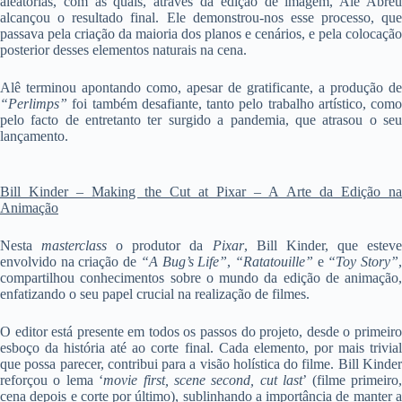
aleatórias, com as quais, através da edição de imagem, Alê Abreu
alcançou o resultado final. Ele demonstrou-nos esse processo, que
passava pela criação da maioria dos planos e cenários, e pela colocação
posterior desses elementos naturais na cena.
Alê terminou apontando como, apesar de gratificante, a produção de
“Perlimps”
foi também desafiante, tanto pelo trabalho artístico, como
pelo facto de entretanto ter surgido a pandemia, que atrasou o seu
lançamento.
Bill Kinder – Making the Cut at Pixar – A Arte da Edição na
Animação
Nesta
masterclass
o produtor da
Pixar
, Bill Kinder, que estev
envolvido na criação de
“A Bug’s Life”
,
“Ratatouille”
e
“Toy Story”
compartilhou conhecimentos sobre o mundo da edição de animação,
enfatizando o seu papel crucial na realização de filmes.
O editor está presente em todos os passos do projeto, desde o primeiro
esboço da história até ao corte final. Cada elemento, por mais trivial
que possa parecer, contribui para a visão holística do filme. Bill Kinder
reforçou o lema ‘
movie first, scene second, cut last
’ (filme primeiro
cena depois e corte por último), sublinhando a importância de manter a