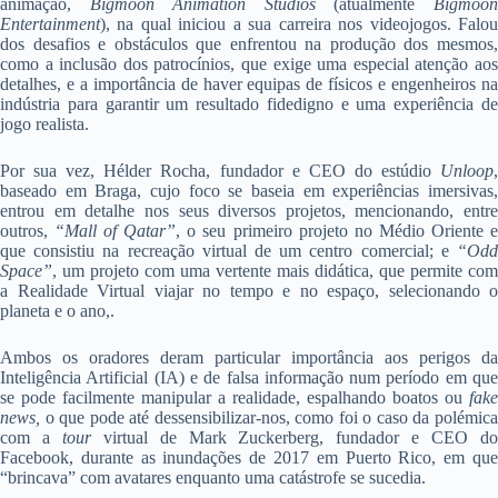
animação,
Bigmoon Animation Studios
(atualmente
Bigmoo
Entertainment
), na qual iniciou a sua carreira nos videojogos. Falou
dos desafios e obstáculos que enfrentou na produção dos mesmos,
como a inclusão dos patrocínios, que exige uma especial atenção aos
detalhes, e a importância de haver equipas de físicos e engenheiros na
indústria para garantir um resultado fidedigno e uma experiência de
jogo realista.
Por sua vez, Hélder Rocha, fundador e CEO do estúdio
Unloop
,
baseado em Braga, cujo foco se baseia em experiências imersivas,
entrou em detalhe nos seus diversos projetos, mencionando, entre
outros,
“Mall of Qatar”
, o seu primeiro projeto no Médio Oriente 
que consistiu na recreação virtual de um centro comercial; e
“Odd
Space”
, um projeto com uma vertente mais didática, que permite com
a Realidade Virtual viajar no tempo e no espaço, selecionando o
planeta e o ano,.
Ambos os oradores deram particular importância aos perigos da
Inteligência Artificial (IA) e de falsa informação num período em que
se pode facilmente manipular a realidade, espalhando boatos ou
fake
news,
o que pode até dessensibilizar-nos, como foi o caso da polémic
com a
tour
virtual de Mark Zuckerberg, fundador e CEO d
Facebook, durante as inundações de 2017 em Puerto Rico, em que
“brincava” com avatares enquanto uma catástrofe se sucedia.