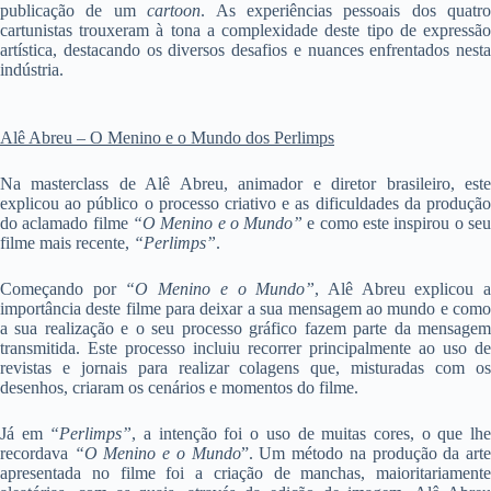
publicação de um
cartoon
. As experiências pessoais dos quatro
cartunistas trouxeram à tona a complexidade deste tipo de expressão
artística, destacando os diversos desafios e nuances enfrentados nesta
indústria.
Alê Abreu – O Menino e o Mundo dos Perlimps
Na masterclass de Alê Abreu, animador e diretor brasileiro, este
explicou ao público o processo criativo e as dificuldades da produção
do aclamado filme
“O Menino e o Mundo”
e como este inspirou o se
filme mais recente,
“Perlimps”
.
Começando por
“O Menino e o Mundo”
, Alê Abreu explicou 
importância deste filme para deixar a sua mensagem ao mundo e como
a sua realização e o seu processo gráfico fazem parte da mensagem
transmitida. Este processo incluiu recorrer principalmente ao uso de
revistas e jornais para realizar colagens que, misturadas com os
desenhos, criaram os cenários e momentos do filme.
Já em
“Perlimps”
, a intenção foi o uso de muitas cores, o que lh
recordava
“O Menino e o Mundo
”. Um método na produção da art
apresentada no filme foi a criação de manchas, maioritariamente