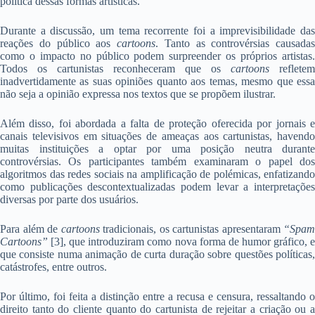
política dessas formas artísticas.
Durante a discussão, um tema recorrente foi a imprevisibilidade das
reações do público aos
cartoons
. Tanto as controvérsias causadas
como o impacto no público podem surpreender os próprios artistas.
Todos os cartunistas reconheceram que os
cartoons
refletem
inadvertidamente as suas opiniões quanto aos temas, mesmo que essa
não seja a opinião expressa nos textos que se propõem ilustrar.
Além disso, foi abordada a falta de proteção oferecida por jornais e
canais televisivos em situações de ameaças aos cartunistas, havendo
muitas instituições a optar por uma posição neutra durante
controvérsias. Os participantes também examinaram o papel dos
algoritmos das redes sociais na amplificação de polémicas, enfatizando
como publicações descontextualizadas podem levar a interpretações
diversas por parte dos usuários.
Para além de
cartoons
tradicionais, os cartunistas apresentaram
“Spam
Cartoons”
[3], que introduziram como nova forma de humor gráfico, e
que consiste numa animação de curta duração sobre questões políticas,
catástrofes, entre outros.
Por último, foi feita a distinção entre a recusa e censura, ressaltando o
direito tanto do cliente quanto do cartunista de rejeitar a criação ou a