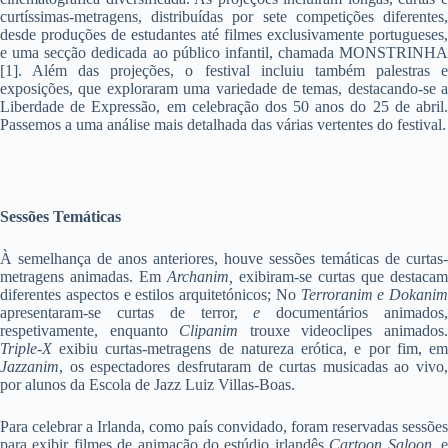
curtíssimas-metragens, distribuídas por sete competições diferentes,
desde produções de estudantes até filmes exclusivamente portugueses,
e uma secção dedicada ao público infantil, chamada MONSTRINHA
[1]. Além das projeções, o festival incluiu também palestras e
exposições, que exploraram uma variedade de temas, destacando-se a
Liberdade de Expressão, em celebração dos 50 anos do 25 de abril.
Passemos a uma análise mais detalhada das várias vertentes do festival.
Sessões Temáticas
À semelhança de anos anteriores, houve sessões temáticas de curtas-
metragens animadas. Em
Archanim,
exibiram-se curtas que destacam
diferentes aspectos e estilos arquitetónicos; No
Terroranim e Dokanim
apresentaram-se curtas de terror,
e
documentários animados
respetivamente, enquanto
Clipanim
trouxe videoclipes animados
Triple-X
exibiu curtas-metragens de natureza erótica, e por fim, em
Jazzanim
, os espectadores desfrutaram de curtas musicadas ao vivo,
por alunos da Escola de Jazz Luiz Villas-Boas.
Para celebrar a Irlanda, como país convidado, foram reservadas sessões
para exibir filmes de animação do estúdio irlandês
Cartoon Saloon
, 