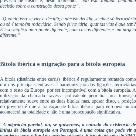
previsão de custos e, neste momento, “
não está tomada nenhuma
decisão sobre a construção dessa ponte”.
“Quando isso se vier a decidir, é preciso decidir se ela é só ferroviária
ou só é também rodoviária. Sendo ferroviária, quantas vias é que tem?
E isso implica uma ponte diferente, com custos diferentes e um projeto
diferente.”
Bitola ibérica e migração para a bitola europeia
A bitola (distância entre carris) ibérica é regularmente retratada como
um dos principais entraves à harmonização das ligações ferroviárias
com o resto da Europa, por ser incompatível com a bitola europeia. A
utilização da chamada travessa polivalente permitirá uma transição
relativamente suave entre as duas bitolas mas, apesar disto, a posição
do governo é que a transição de bitola ibérica para europeia nunca
acontecerá na totalidade e não é uma preocupação significativa.
“
A migração parcial, ou, se quisermos, a entrada da existência de
linhas de bitola europeia em Portugal, é uma coisa que pode vir a
acontecer para o final da próxima década, início da década de 2040,