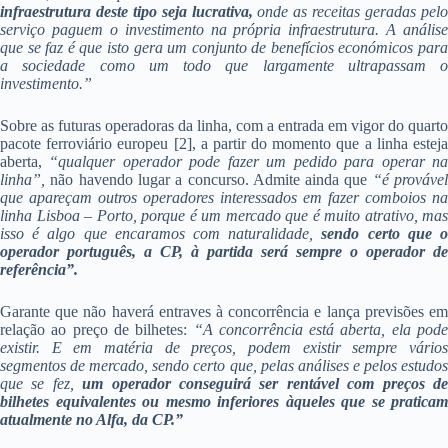
infraestrutura deste tipo seja lucrativa,
onde as receitas geradas pel
serviço paguem o investimento na própria infraestrutura. A análise
que se faz é que isto gera um conjunto de benefícios económicos para
a sociedade como um todo que largamente ultrapassam o
investimento.”
Sobre as futuras operadoras da linha, com a entrada em vigor do quarto
pacote ferroviário europeu [2], a partir do momento que a linha esteja
aberta,
“qualquer operador pode fazer um pedido para operar n
linha”,
não havendo lugar a concurso. Admite ainda que
“é prováve
que apareçam outros operadores interessados em fazer comboios na
linha Lisboa – Porto, porque é um mercado que é muito atrativo, mas
isso é algo que encaramos com naturalidade,
sendo certo que 
operador português, a CP, à partida será sempre o operador de
referência”.
Garante que não haverá entraves à concorrência e lança previsões em
relação ao preço de bilhetes:
“A concorrência está aberta, ela pode
existir. E em matéria de preços, podem existir sempre vários
segmentos de mercado, sendo certo que, pelas análises e pelos estudos
que se fez,
um operador conseguirá ser rentável com preços d
bilhetes equivalentes ou mesmo inferiores àqueles que se praticam
atualmente no Alfa, da CP.”