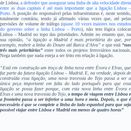
de Lisboa,
a defender que assegurar uma linha de alta velocidade direta
entre as duas capitais é até mais importante que a ligação Lisboa –
Porto.
A posição do responsável pelas infraestruturas é, neste sentido,
totalmente contrária, tendo já afirmado várias vezes que, até pelas
previsões de volume de tráfego (
quase 10 vezes maiores nos estudos
do governo sobre a linha Lisboa – Porto
), não tem lógica coloca
Lisboa – Madrid no topo das prioridades. Admite no entanto que, na
sua opinião,
“a ligação a Madrid é mais prioritária do que, po
exemplo, reabrir a linha do Douro até Barca d’Alva”
e que está
“nas
três mais prioritárias”
entre todos os projetos ferroviários nacionais.
Nega também que nada esteja a ser feito em relação à ligação.
“Está em construção um troço de linha nova entre Évora e Elvas, que
faz parte da futura ligação Lisboa – Madrid. E, na verdade, depois de
construída essa ligação, uma nova travessia do Tejo passa a ser a
única peça importante em falta do lado português para que essa
ligação se possa fazer porque, com esta nova linha entre Évora e
Elvas e uma nova travessia do Tejo,
o tempo de viagem entre Lisboa e
a fronteira passa a ser inferior a uma hora e meia.
Depois, o que 
necessário é que se complete a linha do lado espanhol para que seja
possível viajar entre Lisboa e Madrid em menos de quatro horas”