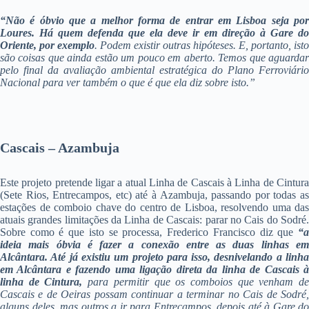
“Não é óbvio que a melhor forma de entrar em Lisboa seja por
Loures. Há quem defenda que ela deve ir em direção à Gare do
Oriente, por exemplo
. Podem existir outras hipóteses. E, portanto, isto
são coisas que ainda estão um pouco em aberto. Temos que aguardar
pelo final da avaliação ambiental estratégica do Plano Ferroviário
Nacional para ver também o que é que ela diz sobre isto.”
Cascais – Azambuja
Este projeto pretende ligar a atual Linha de Cascais à Linha de Cintura
(Sete Rios, Entrecampos, etc) até à Azambuja, passando por todas as
estações de comboio chave do centro de Lisboa, resolvendo uma das
atuais grandes limitações da Linha de Cascais: parar no Cais do Sodré.
Sobre como é que isto se processa, Frederico Francisco diz que
“
a
ideia mais óbvia é fazer a conexão entre as duas linhas em
Alcântara. Até já existiu um projeto para isso, desnivelando a linha
em Alcântara e fazendo uma ligação direta da linha de Cascais à
linha de Cintura,
para permitir que os comboios que venham d
Cascais e de Oeiras possam continuar a terminar no Cais de Sodré,
alguns deles, mas outros a ir para Entrecampos, depois até à Gare do