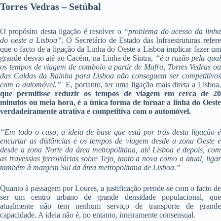
Torres Vedras – Setúbal
O propósito desta ligação é resolver o
“problema do acesso da linh
do oeste a Lisboa”.
O Secretário de Estado das Infraestruturas refer
que o facto de a ligação da Linha do Oeste a Lisboa implicar fazer um
grande desvio até ao Cacém, na Linha de Sintra,
“é a razão pela qua
os tempos de viagem de comboio a partir de Mafra, Torres Vedras ou
das Caldas da Rainha para Lisboa não conseguem ser competitivos
com o automóvel.”
E, portanto, ter uma ligação mais direta a Lisboa
que permitisse reduzir os tempos de viagem em cerca de 20
minutos ou meia hora, é a única forma de tornar a linha do Oeste
verdadeiramente atrativa e competitiva com o automóvel.
“
Em todo o caso, a ideia de base que está por trás desta ligação é
encurtar as distâncias e os tempos de viagem desde a zona Oeste e
desde a zona Norte da área metropolitana, até Lisboa e depois, com
as travessias ferroviárias sobre Tejo, tanto a nova como a atual, ligar
também à margem Sul da área metropolitana de Lisboa.”
Quanto à passagem por Loures, a justificação prende-se com o facto de
ser um centro urbano de grande densidade populacional, que
atualmente não tem nenhum serviço de transporte de grande
capacidade. A ideia não é, no entanto, inteiramente consensual.