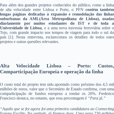
Para além dos grandes projetos conhecidos do público, como a linha
de alta velocidade entre Lisboa e Porto, o PFN
contém també
longas páginas dedicadas à expansão e remodelação das linhas
suburbanas da AML(Área Metropolitana de Lisboa), usadas
diariamente por muitos estudantes do IST e de toda a
Universidade de Lisboa
, e a uma nova travessia ferroviária sobre 
Tejo, com grande impacto nos tempos de viagem para todo o sul do
país [1]. Nesta entrevista, esclarecemos os detalhes de todos estes
projetos e outras questões relevantes.
Alta Velocidade Lisboa – Porto: Custos,
Comparticipação Europeia e operação da linha
O custo total do projeto tem sido apontado como próximo dos 4,5 mil
milhões de euros, valor que o Secretário de Estado confirma, com uma
comparticipação de fundos europeus a rondar os 20%. Frederico
Francisco destaca, no entanto, que essa percentagem é
“Para já.”
“
Aquilo que se fez agora foi uma primeira candidatura ao Connecting
Europe Facility. Na verdade, já fizemos duas. Uma para 730 milhões