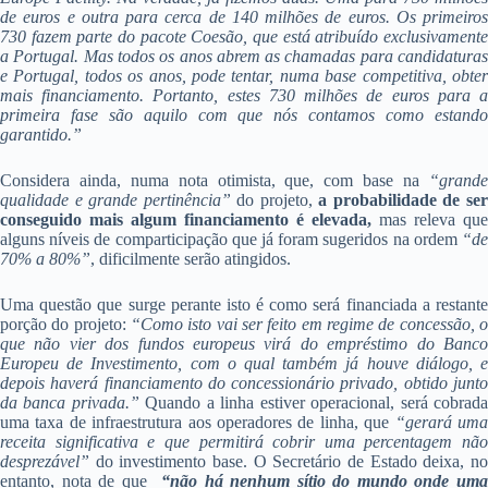
de euros e outra para cerca de 140 milhões de euros. Os primeiros
730 fazem parte do pacote Coesão, que está atribuído exclusivamente
a Portugal. Mas todos os anos abrem as chamadas para candidaturas
e Portugal, todos os anos, pode tentar, numa base competitiva, obter
mais financiamento. Portanto, estes 730 milhões de euros para a
primeira fase são aquilo com que nós contamos como estando
garantido.”
Considera ainda, numa nota otimista, que, com base na
“grand
qualidade e grande pertinência”
do projeto,
a probabilidade de se
conseguido mais algum financiamento é elevada,
mas releva que
alguns níveis de comparticipação que já foram sugeridos na ordem
“d
70% a 80%”
, dificilmente serão atingidos.
Uma questão que surge perante isto é como será financiada a restante
porção do projeto:
“Como isto vai ser feito em regime de concessão, 
que não vier dos fundos europeus virá do empréstimo do Banco
Europeu de Investimento, com o qual também já houve diálogo, e
depois haverá financiamento do concessionário privado, obtido junto
da banca privada.”
Quando a linha estiver operacional, será cobrad
uma taxa de infraestrutura aos operadores de linha, que
“gerará um
receita significativa e que permitirá cobrir uma percentagem não
desprezável”
do investimento base. O Secretário de Estado deixa, no
entanto, nota de que
“não há nenhum sítio do mundo onde um