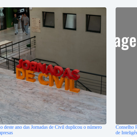
o deste ano das Jornadas de Civil duplicou o número
Conselho P
mpresas
de Inteligê