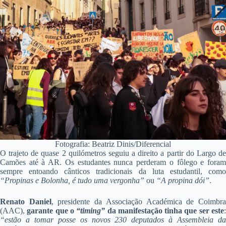
Fotografia: Beatriz Dinis/Diferencial
O trajeto de quase 2 quilómetros seguiu a direito a partir do Largo de
Camões até à AR. Os estudantes nunca perderam o fôlego e foram
sempre entoando cânticos tradicionais da luta estudantil, como
“Propinas e Bolonha, é tudo uma vergonha”
ou
“A propina dói”
.
Renato Daniel
, presidente da Associação Académica de Coimbr
(AAC),
garante que o
“timing”
da manifestação tinha que ser este
“estão a tomar posse os novos 230 deputados à Assembleia da