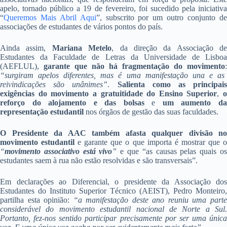
apelo, tornado público a 19 de fevereiro, foi sucedido pela iniciativa
“
Queremos Mais Abril Aqui
”, subscrito por um outro conjunto d
associações de estudantes de vários pontos do país.
Ainda assim,
Mariana Metelo
, da direção da Associação de
Estudantes da Faculdade de Letras da Universidade de Lisboa
(AEFLUL),
garante que não há fragmentação do movimento
:
“surgiram apelos diferentes, mas é uma manifestação una e as
reivindicações são unânimes”
.
Salienta como as principai
exigências do movimento a gratuitidade do Ensino Superior
,
o
reforço do alojamento
e das bolsas
e
um aumento d
representação estudantil
nos órgãos de gestão das suas faculdades.
O Presidente da AAC também afasta qualquer divisão no
movimento estudantil
e garante que o que importa é mostrar que 
“
movimento associativo está vivo
”
e que “as causas pelas quais o
estudantes saem à rua não estão resolvidas e são transversais”.
Em declarações ao Diferencial, o presidente da Associação dos
Estudantes do Instituto Superior Técnico (AEIST), Pedro Monteiro,
partilha esta opinião:
“a manifestação deste ano reuniu uma part
considerável do movimento estudantil nacional de Norte a Sul.
Portanto, fez-nos sentido participar precisamente por ser uma única