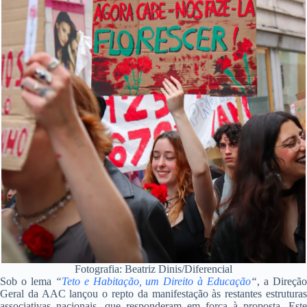
Fotografia: Beatriz Dinis/Diferencial
Sob o lema
“
Teto e Habitação, um Direito à Educação
“
, a Direçã
Geral da AAC lançou o repto da manifestação às restantes estruturas
associativas nacionais, que responderam em força à proposta. Este