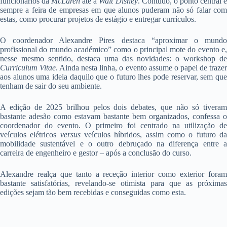
funcionários da
McLaren
até à
Walt Disney
. Contudo, o ponto central 
sempre a feira de empresas em que alunos puderam não só falar com
estas, como procurar projetos de estágio e entregar currículos.
O coordenador Alexandre Pires destaca “aproximar o mundo
profissional do mundo académico” como o principal mote do evento e,
nesse mesmo sentido, destaca uma das novidades: o workshop de
Curriculum Vitae
. Ainda nesta linha, o evento assume o papel de traze
aos alunos uma ideia daquilo que o futuro lhes pode reservar, sem que
tenham de sair do seu ambiente.
A edição de 2025 brilhou pelos dois debates, que não só tiveram
bastante adesão como estavam bastante bem organizados, confessa o
coordenador do evento. O primeiro foi centrado na utilização de
veículos elétricos
versus
veículos híbridos, assim como o futuro d
mobilidade sustentável e o outro debruçado na diferença entre a
carreira de engenheiro e gestor – após a conclusão do curso.
Alexandre realça que tanto a receção interior como exterior foram
bastante satisfatórias, revelando-se otimista para que as próximas
edições sejam tão bem recebidas e conseguidas como esta.