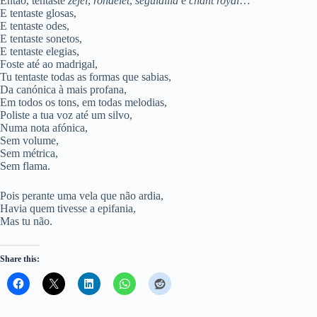
Então, tentaste
zéjel
,
rondelet
,
seguidilla
e
chant royal
…
E tentaste glosas,
E tentaste odes,
E tentaste sonetos,
E tentaste elegias,
Foste até ao madrigal,
Tu tentaste todas as formas que sabias,
Da canónica à mais profana,
Em todos os tons, em todas melodias,
Poliste a tua voz até um silvo,
Numa nota afónica,
Sem volume,
Sem métrica,
Sem flama.
Pois perante uma vela que não ardia,
Havia quem tivesse a epifania,
Mas tu não.
Share this: