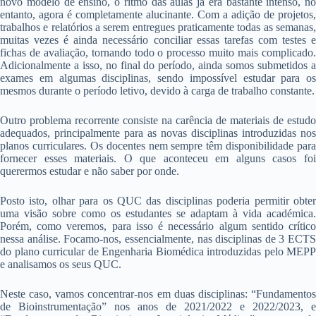
novo modelo de ensino, o ritmo das aulas já era bastante intenso, no
entanto, agora é completamente alucinante. Com a adição de projetos,
trabalhos e relatórios a serem entregues praticamente todas as semanas,
muitas vezes é ainda necessário conciliar essas tarefas com testes e
fichas de avaliação, tornando todo o processo muito mais complicado.
Adicionalmente a isso, no final do período, ainda somos submetidos a
exames em algumas disciplinas, sendo impossível estudar para os
mesmos durante o período letivo, devido à carga de trabalho constante.
Outro problema recorrente consiste na carência de materiais de estudo
adequados, principalmente para as novas disciplinas introduzidas nos
planos curriculares. Os docentes nem sempre têm disponibilidade para
fornecer esses materiais. O que aconteceu em alguns casos foi
querermos estudar e não saber por onde.
Posto isto, olhar para os QUC das disciplinas poderia permitir obter
uma visão sobre como os estudantes se adaptam à vida académica.
Porém, como veremos, para isso é necessário algum sentido crítico
nessa análise. Focamo-nos, essencialmente, nas disciplinas de 3 ECTS
do plano curricular de Engenharia Biomédica introduzidas pelo MEPP
e analisamos os seus QUC.
Neste caso, vamos concentrar-nos em duas disciplinas: “Fundamentos
de Bioinstrumentação” nos anos de 2021/2022 e 2022/2023, e