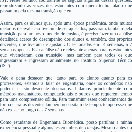
IST. Neste sentido, abordam-se de seguida algumas dessas questões,
reproduzindo as vozes dos estudantes com quem tenho falado que
passaram pela mesma transição que eu.
Assim, para os alunos que, após uma época pandémica, onde muitos
métodos de avaliação tiveram de ser ajustados, passaram, também pela
transição para um novo modelo de ensino, é preciso fazer uma análise
detalhada acerca do desempenho dos alunos e, também, dos próprios
docentes, que tiveram de ajustar UC lecionadas em 14 semanas, a 7
semanas apenas. Esta análise não é relevante apenas para os estudantes
que vivenciaram essa transição, mas também para todos os que
ingressaram e ingressam anualmente no Instituto Superior Técnico
(IST).
Vale a pena destacar que, tanto para os alunos quanto para os
professores, estamos a falar de engenharia, onde os conteúdos não
podem ser simplesmente decorados. Lidamos principalmente com
métodos matemáticos, computacionais e outros que requerem tempo
para uma compreensão sólida. Para transmitir esses conhecimentos de
forma clara os docentes também necessitam de tempo, tempo esse que
não existe ao longo das 7 semanas.
Como estudante de Engenharia Biomédica, posso partilhar a minha
experiência pessoal e alguns testemunhos de colegas. Mesmo antes do