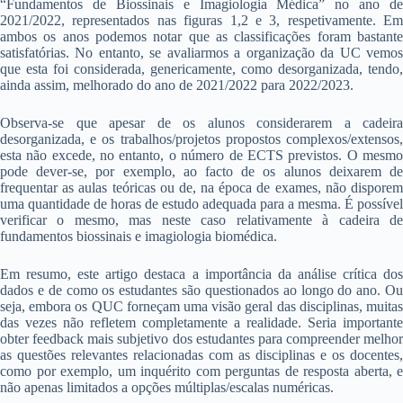
“Fundamentos de Biossinais e Imagiologia Médica” no ano de
2021/2022, representados nas figuras 1,2 e 3, respetivamente. Em
ambos os anos podemos notar que as classificações foram bastante
satisfatórias. No entanto, se avaliarmos a organização da UC vemos
que esta foi considerada, genericamente, como desorganizada, tendo,
ainda assim, melhorado do ano de 2021/2022 para 2022/2023.
Observa-se que apesar de os alunos considerarem a cadeira
desorganizada, e os trabalhos/projetos propostos complexos/extensos,
esta não excede, no entanto, o número de ECTS previstos. O mesmo
pode dever-se, por exemplo, ao facto de os alunos deixarem de
frequentar as aulas teóricas ou de, na época de exames, não disporem
uma quantidade de horas de estudo adequada para a mesma. É possível
verificar o mesmo, mas neste caso relativamente à cadeira de
fundamentos biossinais e imagiologia biomédica.
Em resumo, este artigo destaca a importância da análise crítica dos
dados e de como os estudantes são questionados ao longo do ano. Ou
seja, embora os QUC forneçam uma visão geral das disciplinas, muitas
das vezes não refletem completamente a realidade. Seria importante
obter feedback mais subjetivo dos estudantes para compreender melhor
as questões relevantes relacionadas com as disciplinas e os docentes,
como por exemplo, um inquérito com perguntas de resposta aberta, e
não apenas limitados a opções múltiplas/escalas numéricas.