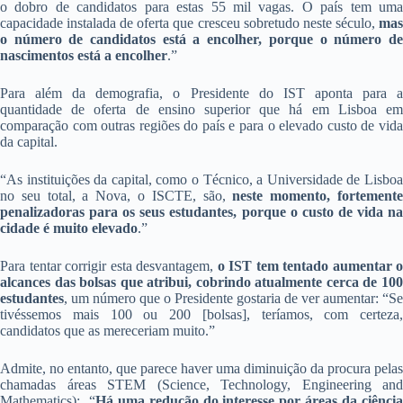
o dobro de candidatos para estas 55 mil vagas. O país tem uma
capacidade instalada de oferta que cresceu sobretudo neste século,
ma
o número de candidatos está a encolher, porque o número de
nascimentos está a encolher
.”
Para além da demografia, o Presidente do IST aponta para a
quantidade de oferta de ensino superior que há em Lisboa em
comparação com outras regiões do país e para o elevado custo de vida
da capital.
“As instituições da capital, como o Técnico, a Universidade de Lisboa
no seu total, a Nova, o ISCTE, são,
neste momento, fortement
penalizadoras para os seus estudantes, porque o custo de vida na
cidade é muito elevado
.”
Para tentar corrigir esta desvantagem,
o IST tem tentado aumentar o
alcances das bolsas que atribui, cobrindo atualmente cerca de 100
estudantes
, um número que o Presidente gostaria de ver aumentar: “Se
tivéssemos mais 100 ou 200 [bolsas], teríamos, com certeza,
candidatos que as mereceriam muito.”
Admite, no entanto, que parece haver uma diminuição da procura pelas
chamadas áreas STEM (Science, Technology, Engineering and
Mathematics): “
Há uma redução do interesse por áreas da ciênci