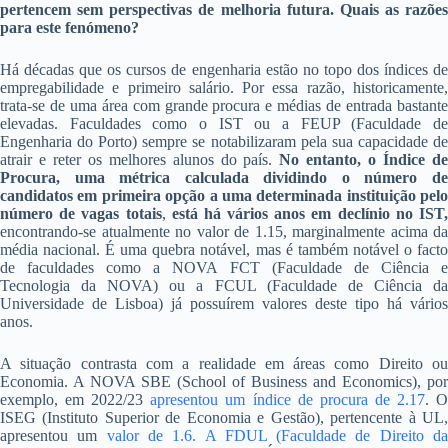
pertencem sem perspectivas de melhoria futura. Quais as razões
para este fenómeno?
Há décadas que os cursos de engenharia estão no topo dos índices de
empregabilidade e primeiro salário. Por essa razão, historicamente,
trata-se de uma área com grande procura e médias de entrada bastante
elevadas. Faculdades como o IST ou a FEUP (Faculdade de
Engenharia do Porto) sempre se notabilizaram pela sua capacidade de
atrair e reter os melhores alunos do país.
No entanto, o Índice d
Procura, uma métrica calculada dividindo o número de
candidatos em primeira opção a uma determinada instituição pelo
número de vagas totais
,
está há vários anos em declínio no IST
encontrando-se atualmente no valor de 1.15, marginalmente acima da
média nacional. É uma quebra notável, mas é também notável o facto
de faculdades como a NOVA FCT (Faculdade de Ciência e
Tecnologia da NOVA) ou a FCUL (Faculdade de Ciência da
Universidade de Lisboa) já possuírem valores deste tipo há vários
anos.
A situação contrasta com a realidade em áreas como Direito ou
Economia. A NOVA SBE (School of Business and Economics), por
exemplo, em 2022/23
apresentou um índice de procura de 2.17
. 
ISEG (Instituto Superior de Economia e Gestão), pertencente à UL,
apresentou um
valor de 1.6. A FDUL (Faculdade de Direito d