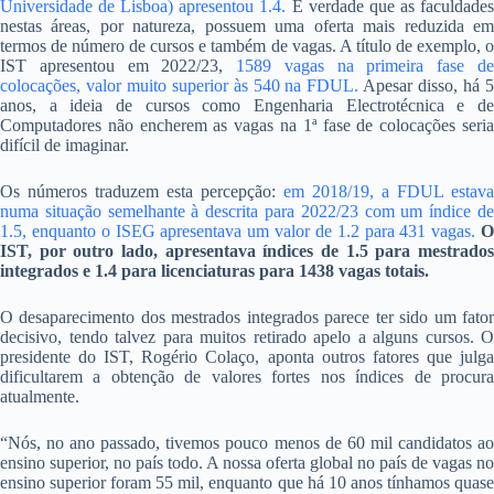
Universidade de Lisboa) apresentou 1.4.
É verdade que as faculdade
nestas áreas, por natureza, possuem uma oferta mais reduzida em
termos de número de cursos e também de vagas. A título de exemplo, o
IST apresentou em 2022/23,
1589 vagas na primeira fase d
colocações, valor muito superior às 540 na FDUL.
Apesar disso, há 
anos, a ideia de cursos como Engenharia Electrotécnica e de
Computadores não encherem as vagas na 1ª fase de colocações seria
difícil de imaginar.
Os números traduzem esta percepção:
em 2018/19, a FDUL estava
numa situação semelhante à descrita para 2022/23 com um índice de
1.5, enquanto o ISEG apresentava um valor de 1.2 para 431 vagas.
IST, por outro lado, apresentava índices de 1.5 para mestrados
integrados e 1.4 para licenciaturas para 1438 vagas totais.
O desaparecimento dos mestrados integrados parece ter sido um fator
decisivo, tendo talvez para muitos retirado apelo a alguns cursos. O
presidente do IST, Rogério Colaço, aponta outros fatores que julga
dificultarem a obtenção de valores fortes nos índices de procura
atualmente.
“Nós, no ano passado, tivemos pouco menos de 60 mil candidatos ao
ensino superior, no país todo. A nossa oferta global no país de vagas no
ensino superior foram 55 mil, enquanto que há 10 anos tínhamos quase