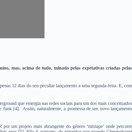
nuíno, mas, acima de tudo, minado pelas expetativas criadas pelas
apenas 12 dias do seu peculiar lançamento a uma segunda-feira. E, com
rground que emergia nas redes sociais para um dos mais conceituados
 e funk [4]. Assim, naturalmente, a promessa de um novo lançament
R
por um projeto mais abrangente do género ‘mixtape’ onde percorr
s anos [5]. Não é, portanto, de estranhar que quando
Chromakopia