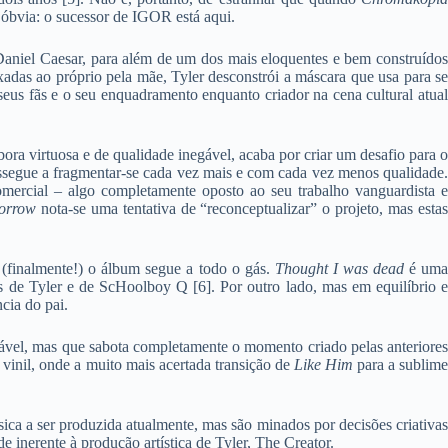
a óbvia: o sucessor de IGOR está aqui.
Daniel Caesar, para além de um dos mais eloquentes e bem construído
xadas ao próprio pela mãe, Tyler desconstrói a máscara que usa para se
seus fãs e o seu enquadramento enquanto criador na cena cultural atual
ora virtuosa e de qualidade inegável, acaba por criar um desafio para o
rossegue a fragmentar-se cada vez mais e com cada vez menos qualidade.
ercial – algo completamente oposto ao seu trabalho vanguardista e
orrow
nota-se uma tentativa de “reconceptualizar” o projeto, mas esta
 (finalmente!) o álbum segue a todo o gás.
Thought I was dead
é uma
as de Tyler e de ScHoolboy Q [6]. Por outro lado, mas em equilíbrio e
ncia do pai.
itável, mas que sabota completamente o momento criado pelas anteriores
vinil, onde a muito mais acertada transição de
Like Him
para a sublim
sica a ser produzida atualmente, mas são minados por decisões criativas
e inerente à produção artística de Tyler, The Creator.