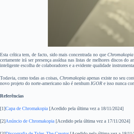
Esta crítica tem, de facto, sido mais concentrada no que
Chromakopia
certamente irá ser presença assídua nas listas de melhores discos do 
inteligente escolha de colaboradores e a evidente qualidade instrument
Todavia, como todas as coisas,
Chromakopia
apenas existe no seu cont
novo projeto do norte-americano não é nenhum
IGOR
e isso nunca cons
Referências
[1]
Capa de Chromakopia
[Acedido pela última vez a 18/11/2024]
[2]
Anúncio de Chromakopia
[Acedido pela última vez a 17/11/2024]
[3]
Discografia de Tyler, The Creator
[Acedido pela última vez a 18/11