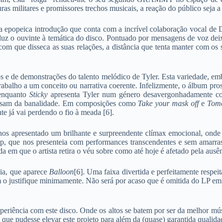
ras militares e promissores trechos musicais, a reação do público seja 
 epopeica introdução que conta com a incrível colaboração vocal de 
roduz o ouvinte à temática do disco. Pontuado por mensagens de voz dei
com que disseca as suas relações, a distância que tenta manter com os 
os e de demonstrações do talento melódico de Tyler. Esta variedade, emb
trabalho a um conceito ou narrativa coerente. Infelizmente, o álbum p
 enquanto
Sticky
apresenta Tyler num género desavergonhadamente com
assam da banalidade. Em composições como
Take your mask off
e
Tom
e já vai perdendo o fio à meada [6].
nos apresentado um brilhante e surpreendente clímax emocional, onde
-hop, que nos presenteia com performances transcendentes e sem amarr
 em que o artista retira o véu sobre como até hoje é afetado pela ausê
ia, que aparece
Balloon
[6]. Uma faixa divertida e perfeitamente respe
 o justifique minimamente. Não será por acaso que é omitida do LP em 
xperiência com este disco. Onde os altos se batem por ser da melhor mú
 que pudesse elevar este projeto para além da (quase) garantida qualidad