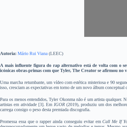
Autoria:
Mário Rui Viana
(LEEC)
A mais influente figura do rap alternativo está de volta com o s
icónicas obras-primas com que Tyler, The Creator se afirmou no v
Uma marcha retumbante, um vídeo com estética misteriosa e 90 segund
isso, cresciam as expectativas em torno de um novo álbum conceptual 
Para os menos entendidos, Tyler Okonma não é um artista qualquer. N
artistas em atividade [3]. Em
IGOR
(2019), produziu um dos melhores
carrega consigo o peso desta premiada discografia.
Promessa essa que o rapper ainda conseguiu evitar em
Call Me If Y
despreocupadamente um leque vasto de melodias e temas. Mesmo ass