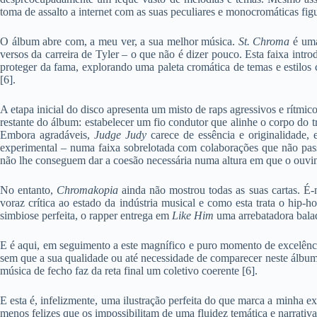
toma de assalto a internet com as suas peculiares e monocromáticas figu
O álbum abre com, a meu ver, a sua melhor música.
St. Chroma
é uma
versos da carreira de Tyler – o que não é dizer pouco. Esta faixa int
proteger da fama, explorando uma paleta cromática de temas e estilos 
[6].
A etapa inicial do disco apresenta um misto de raps agressivos e rítmic
restante do álbum: estabelecer um fio condutor que alinhe o corpo do 
Embora agradáveis,
Judge Judy
carece de essência e originalidade,
experimental – numa faixa sobrelotada com colaborações que não p
não lhe conseguem dar a coesão necessária numa altura em que o ouvint
No entanto,
Chromakopia
ainda não mostrou todas as suas cartas. É-
voraz crítica ao estado da indústria musical e como esta trata o hip
simbiose perfeita, o rapper entrega em
Like Him
uma arrebatadora balada
E é aqui, em seguimento a este magnífico e puro momento de excelênc
sem que a sua qualidade ou até necessidade de comparecer neste álbum
música de fecho faz da reta final um coletivo coerente [6].
E esta é, infelizmente, uma ilustração perfeita do que marca a minha e
menos felizes que os impossibilitam de uma fluidez temática e narrativa