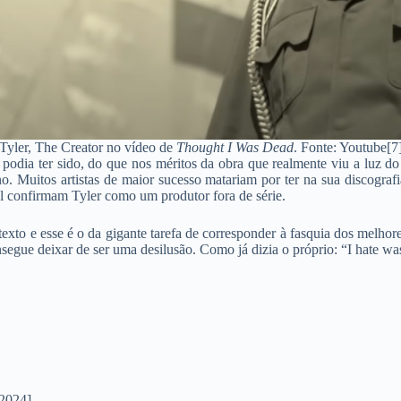
Tyler, The Creator no vídeo de
Thought I Was Dead
. Fonte: Youtube[7
podia ter sido, do que nos méritos da obra que realmente viu a luz do 
ano. Muitos artistas de maior sucesso matariam por ter na sua discogra
al confirmam Tyler como um produtor fora de série.
exto e esse é o da gigante tarefa de corresponder à fasquia dos melho
egue deixar de ser uma desilusão. Como já dizia o próprio: “I hate wasted
/2024]