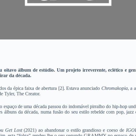
eu oitavo álbum de estúdio. Um projeto irreverente, eclético e ge
irar da década.
os da épica faixa de abertura [2]. Estava anunciado
Chromakopia
, a 
de Tyler, The Creator.
o espaço de uma década passou do indomável pirralho do hip-hop unde
 álbuns da década, numa fusão do seu estilo rebelde com pop, jazz
ou Get Lost
(2021) ao abandonar o estilo grandioso e coeso de
IGO
im, esta “folga” rendeu-lhe o seu segundo GRAMMY no espaço de doi