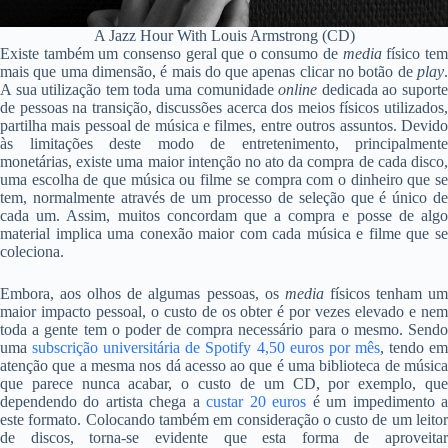
A Jazz Hour With Louis Armstrong (CD)
Existe também um consenso geral que o consumo de
media
físico te
mais que uma dimensão, é mais do que apenas clicar no botão de
play
.
A sua utilização tem toda uma comunidade
online
dedicada ao suport
de pessoas na transição, discussões acerca dos meios físicos utilizados,
partilha mais pessoal de música e filmes, entre outros assuntos. Devido
às limitações deste modo de entretenimento, principalmente
monetárias, existe uma maior intenção no ato da compra de cada disco,
uma escolha de que música ou filme se compra com o dinheiro que se
tem, normalmente através de um processo de seleção que é único de
cada um. Assim, muitos concordam que a compra e posse de algo
material implica uma conexão maior com cada música e filme que se
coleciona.
Embora, aos olhos de algumas pessoas, os
media
físicos tenham u
maior impacto pessoal, o custo de os obter é por vezes elevado e nem
toda a gente tem o poder de compra necessário para o mesmo. Sendo
uma
subscrição universitária de Spotify 4,50 euros por mês
, tendo e
atenção que a mesma nos dá acesso ao que é uma biblioteca de música
que parece nunca acabar, o custo de um CD, por exemplo, que
dependendo do artista chega a
custar 20 euros
é um impedimento 
este formato. Colocando também em consideração o custo de um leitor
de discos, torna-se evidente que esta forma de aproveitar