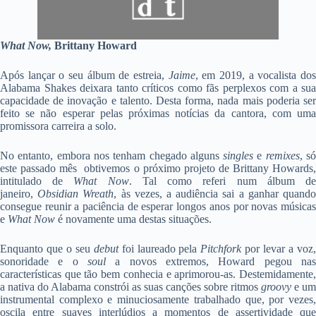
What Now,
Brittany Howard
Após lançar o seu álbum de estreia,
Jaime
, em 2019, a vocalista do
Alabama Shakes deixara tanto críticos como fãs perplexos com a sua
capacidade de inovação e talento. Desta forma, nada mais poderia ser
feito se não esperar pelas próximas notícias da cantora, com uma
promissora carreira a solo.
No entanto, embora nos tenham chegado alguns
singles
e
remixes
, s
este passado mês obtivemos o próximo projeto de Brittany Howards,
intitulado de
What Now
. Tal como referi num álbum d
janeiro,
Obsidian Wreath
, às vezes, a audiência sai a ganhar quand
consegue reunir a paciência de esperar longos anos por novas músicas
e
What Now
é novamente uma destas situações.
Enquanto que o seu
debut
foi laureado pela
Pitchfork
por levar a voz
sonoridade e o
soul
a novos extremos, Howard pegou nas
características que tão bem conhecia e aprimorou-as. Destemidamente,
a nativa do Alabama constrói as suas canções sobre ritmos
groovy
e um
instrumental complexo e minuciosamente trabalhado que, por vezes,
oscila entre suaves interlúdios a momentos de assertividade que