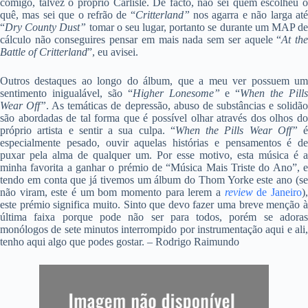
comigo, talvez o próprio Carlisle. De facto, não sei quem escolheu o
quê, mas sei que o refrão de “
Critterland”
nos agarra e não larga at
“
Dry County Dust”
tomar o seu lugar, portanto se durante um MAP d
cálculo não conseguires pensar em mais nada sem ser aquele “
At th
Battle of Critterland
”, eu avisei.
Outros destaques ao longo do álbum, que a meu ver possuem um
sentimento inigualável, são “
Higher Lonesome”
e “
When the Pills
Wear Off”
. As temáticas de depressão, abuso de substâncias e solidã
são abordadas de tal forma que é possível olhar através dos olhos do
próprio artista e sentir a sua culpa. “
When the Pills Wear Off”
é
especialmente pesado, ouvir aquelas histórias e pensamentos é de
puxar pela alma de qualquer um. Por esse motivo, esta música é a
minha favorita a ganhar o prémio de “Música Mais Triste do Ano”, e
tendo em conta que já tivemos um álbum do Thom Yorke este ano (se
não viram, este é um bom momento para lerem a
review
de Janeiro
)
este prémio significa muito. Sinto que devo fazer uma breve menção à
última faixa porque pode não ser para todos, porém se adoras
monólogos de sete minutos interrompido por instrumentação aqui e ali,
tenho aqui algo que podes gostar. – Rodrigo Raimundo