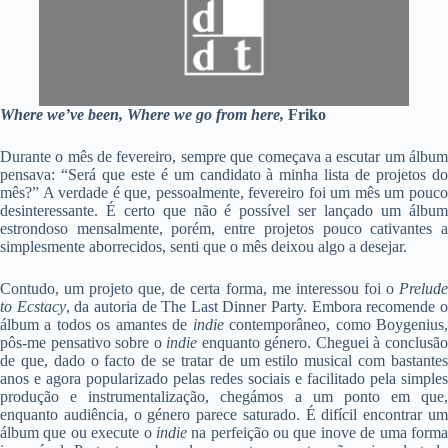
Where we’ve been, Where we go from here,
Friko
Durante o mês de fevereiro, sempre que começava a escutar um álbum
pensava: “Será que este é um candidato à minha lista de projetos do
mês?” A verdade é que, pessoalmente, fevereiro foi um mês um pouco
desinteressante. É certo que não é possível ser lançado um álbum
estrondoso mensalmente, porém, entre projetos pouco cativantes a
simplesmente aborrecidos, senti que o mês deixou algo a desejar.
Contudo, um projeto que, de certa forma, me interessou foi o
Prelude
to Ecstacy
, da autoria de The Last Dinner Party. Embora recomende 
álbum a todos os amantes de
indie
contemporâneo, como Boygenius
pôs-me pensativo sobre o
indie
enquanto género. Cheguei à conclusã
de que, dado o facto de se tratar de um estilo musical com bastantes
anos e agora popularizado pelas redes sociais e facilitado pela simples
produção e instrumentalização, chegámos a um ponto em que,
enquanto audiência, o género parece saturado. É difícil encontrar um
álbum que ou execute o
indie
na perfeição ou que inove de uma form