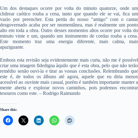
Um dos destaques ocorre por volta do minuto quatorze, onde um
chilrear caótico rouba a cena, tanto que quando ele se vai, fica um
vazio por preencher. Esta perda do nosso “amigo” com o cantar
desgovernado acaba por ser momentânea, mas é realmente um ponto
alto em toda a obra. Outro desses momentos altos ocorre por volta do
minuto vinte e um, quando um instrumento de cordas rouba a cena.
Este momento traz uma energia diferente, mais calma, mais
apaziguante.
Embora esta revisão seja evidentemente mais curta, não me é possível
criar uma imagem fidedigna àquilo que é esta obra, pelo que não terão
remédio senão ouvi-la e tirar as vossas conclusões. Relembrando que
este é, de todos os álbuns até agora, aquele que eu diria menos
acessível ao ouvinte mais casual, porém é também importante manter a
mente aberta e explorar novos caminhos, pois podemos encontrar
tesouros como este. – Rodrigo Raimundo
Share this: