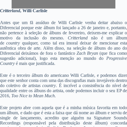
Critterland
, Willi Carlisle
Antes que um fã assíduo de Willi Carlisle venha deitar abaixo o
Diferencial porque este álbum foi lançado a 26 de janeiro e, portanto,
não pertence à seleção de álbuns de fevereiro, deixem-me explicar o
motivo da inclusão do mesmo.
Critterland
não é um álbu
de
country
qualquer, como tal era imoral deixar de mencionar est
autêntica obra de arte. Além disso, na seleção de álbuns do ano do
Diferencial deixámos de fora o fantástico
Zach Bryan
(que fica com
sugestão adicional), logo esta menção ao mundo do
Progressive
Country
é mais que justificada.
Este é o terceiro álbum do americano Willi Carlisle, e podemos dizer
que este senhor conta com uma das discografias mais invejáveis dentro
do coletivo de artistas
country
. É incrível a consistência do nível d
qualidade entre os álbuns do artista, onde podemos incluir o seu EP de
2016,
Too Nice to Mean Much
.
Este projeto abre com aquela que é a minha música favorita em todo
um álbum, e dado que é esta a faixa que dá nome ao álbum e serviu de
single de lançamento, acredito que alguém na Signature Sounds
Recordings (responsável pela distribuição deste álbum) concorda