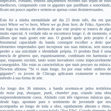
impecável. Portanto, embora lançamentos recentes não sejam de todo
medíocres, comparando com os gigantes que partilham a sonoridade,
ficam um pouco aquém e sentem-se apenas como desinteressantes.
Esta foi a minha mentalidade até dia 23 deste mês, dia em que
ouvi
Where we’ve been, Where we go from here
, de Friko. Apercebi
me logo na música de abertura de que este projeto se tratava de algo
muito especial. A verdade não se encontrava longe: é, de momento, o
álbum que mais gostei este ano. O grande apelo pelo projeto é a
fenomenal capacidade da banda conseguir escolher a dedo que
elementos emprestados quer incorporar nas suas músicas, sem nunca
perder a sua unicidade e identidade própria. O produto final é uma
mescla de géneros que, espantosamente, combinam em harmonia e
que, enquanto ouvinte, tanto soam inovadores como impecavelmente
conseguidos. São estas as características que mais procuro na música.
Newton afirmou “Se vi mais longe, foi por estar sobre ombros de
gigantes”: os jovens de Chicago aplicaram exatamente o mesmo
método à sua forma de arte.
Ao longo dos 36 minutos, a banda aventura-se pelos territórios
do
noise pop, shoegaze, punk, chamber pop
, criando uma obr
surpreendentemente coesa. Abrindo com três vigorosas músicas que,
desde logo, apontam para o sentimento de juventude que nos
acompanha ao longo de toda a obra, rapidamente alteram o ritmo,
passando para a gentil e suave balada “
For Ella
“. Grande elemento d