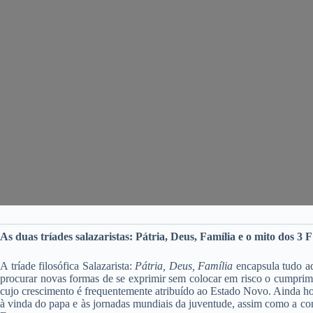
As duas tríades salazaristas: Pátria, Deus, Família e o mito dos 3 F
A tríade filosófica
Salazarista:
Pátria, Deus, Família
encapsula tudo aq
procurar novas formas de se exprimir sem colocar em risco o cumprime
cujo crescimento é frequentemente atribuído ao Estado Novo. Ainda hoj
à vinda do papa e às jornadas mundiais da juventude, assim como a conq