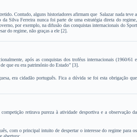
ntretido. Contudo, alguns historiadores afirmam que Salazar nada teve a
 Silva Ferreira nunca foi parte de uma estratégia direta do regime,
verno, por exemplo, na difusão das conquistas internacionais do Sport
ar do regime, não graças a ele [2].
acionalmente, após as conquistas dos troféus internacionais (1960/61 e
 de que eu era património do Estado” [3].
esa, era cidadão português. Fica a dúvida se foi esta obrigação que
competição retirava pureza à atividade desportiva e a observação da
s, com o principal intuito de despertar o interesse do regime para os
e abertura: