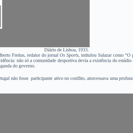
Diário de Lisboa, 1933.
berto Freitas, redator do jornal
Os Sports
, intitulou Salazar como “O 
cidência: não só a comunidade desportiva devia a existência do estádi
aganda do governo.
ugal não fosse participante ativo no conflito, atravessava uma profun