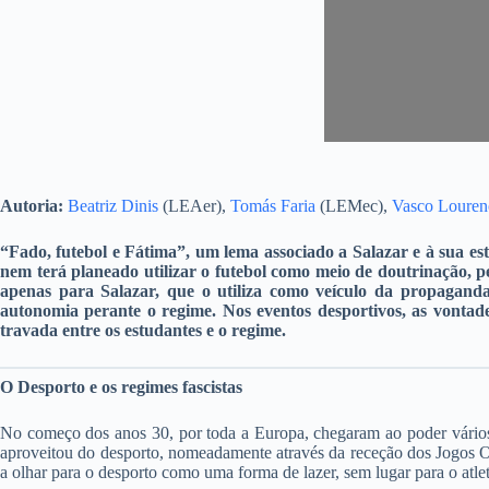
Autoria:
Beatriz Dinis
(LEAer),
Tomás Faria
(LEMec),
Vasco Louren
“Fado, futebol e Fátima”, um lema associado a Salazar e à sua est
nem terá planeado utilizar o futebol como meio de doutrinação, pe
apenas para Salazar, que o utiliza como veículo da propaganda
autonomia perante o regime. Nos eventos desportivos, as vontade
travada entre os estudantes e o regime.
O Desporto e os regimes fascistas
No começo dos anos 30, por toda a Europa, chegaram ao poder vários
aproveitou do desporto, nomeadamente através da receção dos Jogos Olí
a olhar para o desporto como uma forma de lazer, sem lugar para o atle