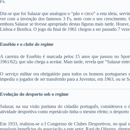
Fs.
Diz-se que foi Salazar que analogou o “pão e circo” a esta ideia, serv
ver com a invenção dos famosos 3 Fs, nem com o seu crescimento. O 
embora Salazar se tivesse apropriado destas figuras mais tarde. Houv
Lisboa e Benfica. O jogo da final de 1961 chegou a ser passado 7 vezes
Eusébio e o
clube do regime
A carreira de Eusébio é marcada pelos 15 anos que passou no Spor
1961/62), que não chega a aceitar. Mais tarde, revela que “Salazar ent
O serviço militar era obrigatório para todos os homens portugueses 
impediu o jogador de ser transferido para a Juventus, em 1963, ou se
Evolução do desporto sob o regime
Salazar, na sua visão puritana do cidadão português, considerava o 
atividade desportiva como espetáculo tinha o mesmo efeito; o desporto 
Em 1933, realizou-se o I Congresso de Clubes Desportivos, no qual se
possíveis benefícios da associação a este setor. Raul de Oliveira, direto