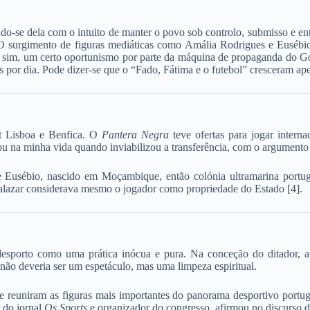
indo-se dela com o intuito de manter o povo sob controlo, submisso e e
surgimento de figuras mediáticas como Amália Rodrigues e Eusébio da
e, sim, um certo oportunismo por parte da máquina de propaganda do Go
 por dia. Pode dizer-se que o “Fado, Fátima e o futebol” cresceram apes
t Lisboa e Benfica. O
Pantera Negra
teve ofertas para jogar intern
rou na minha vida quando inviabilizou a transferência, com o argumento
e Eusébio, nascido em Moçambique, então colónia ultramarina portugu
 Salazar considerava mesmo o jogador como propriedade do Estado [4].
desporto como uma prática inócua e pura. Na conceção do ditador, a 
não deveria ser um espetáculo, mas uma limpeza espiritual.
 reuniram as figuras mais importantes do panorama desportivo portuguê
r do jornal
Os Sports
e organizador do congresso, afirmou no discurso d