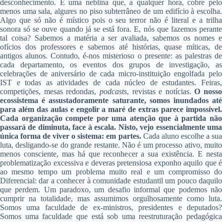
desconhecimento. É uma neblina que, a qualquer hora, cobre pelo
menos uma sala, algures no piso subterrâneo de um edifício à escolha.
Algo que só não é místico pois o seu terror não é literal e a trilha
sonora só se ouve quando já se está fora. E, nós que fazemos perante
tal coisa? Sabemos a matéria a ser avaliada, sabemos os nomes e
ofícios dos professores e sabemos até histórias, quase míticas, de
antigos alunos. Contudo, é-nos misterioso o presente: as palestras de
cada departamento, os eventos dos grupos de investigação, as
celebrações de aniversário de cada micro-instituição engolfada pelo
IST e todas as atividades de cada núcleo de estudantes. Feiras,
competições, mesas redondas,
podcasts
, revistas e notícias.
O nosso
ecossistema é assustadoramente saturante, somos inundados até
para além das aulas e engolir a maré de extras parece impossível.
Cada organização compete por uma atenção que à partida não
passará de diminuta, face à escala. Nisto, vejo essencialmente uma
única forma de viver o sistema: em partes.
Cada aluno escolhe a su
luta, desligando-se do grande restante. Não é um processo ativo, muito
menos consciente, mas há que reconhecer a sua existência. E nesta
problematização excessiva e deveras pretensiosa exponho aquilo que é
ao mesmo tempo um problema muito real e um compromisso do
Diferencial: dar a conhecer à comunidade estudantil um pouco daquilo
que perdem. Um paradoxo, um desafio informal que podemos não
cumprir na totalidade, mas assumimos orgulhosamente como luta.
Somos uma faculdade de ex-ministros, presidentes e deputados?
Somos uma faculdade que está sob uma reestruturação pedagógica