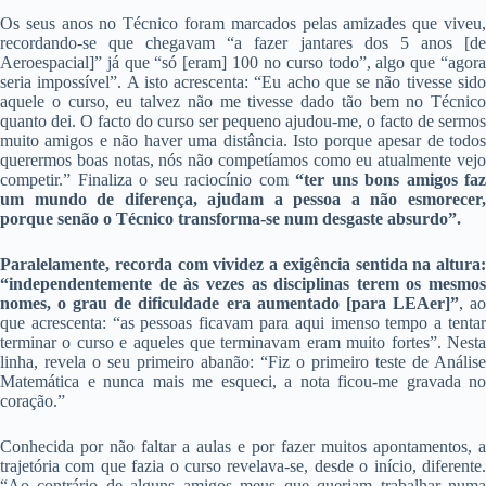
Os seus anos no Técnico foram marcados pelas amizades que viveu,
recordando-se que chegavam “a fazer jantares dos 5 anos [de
Aeroespacial]” já que “só [eram] 100 no curso todo”, algo que “agora
seria impossível”. A isto acrescenta: “Eu acho que se não tivesse sido
aquele o curso, eu talvez não me tivesse dado tão bem no Técnico
quanto dei. O facto do curso ser pequeno ajudou-me, o facto de sermos
muito amigos e não haver uma distância. Isto porque apesar de todos
querermos boas notas, nós não competíamos como eu atualmente vejo
competir.” Finaliza o seu raciocínio com
“ter uns bons amigos faz
um mundo de diferença, ajudam a pessoa a não esmorecer,
porque senão o Técnico transforma-se num desgaste absurdo”.
Paralelamente, recorda com vividez a exigência sentida na altura:
“independentemente de às vezes as disciplinas terem os mesmos
nomes, o grau de dificuldade era aumentado [para LEAer]”
, a
que acrescenta: “as pessoas ficavam para aqui imenso tempo a tentar
terminar o curso e aqueles que terminavam eram muito fortes”. Nesta
linha, revela o seu primeiro abanão: “Fiz o primeiro teste de Análise
Matemática e nunca mais me esqueci, a nota ficou-me gravada no
coração.”
Conhecida por não faltar a aulas e por fazer muitos apontamentos, a
trajetória com que fazia o curso revelava-se, desde o início, diferente.
“Ao contrário de alguns amigos meus que queriam trabalhar numa