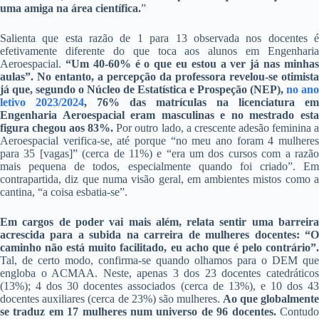
uma amiga na área científica.
”
Salienta que esta razão de 1 para 13 observada nos docentes é
efetivamente diferente do que toca aos alunos em Engenharia
Aeroespacial.
“Um 40-60% é o que eu estou a ver já nas minhas
aulas”. No entanto, a percepção da professora revelou-se otimista
já que, segundo o Núcleo de Estatística e Prospeção (NEP),
no ano
letivo 2023/2024
, 76% das matrículas na licenciatura em
Engenharia Aeroespacial eram masculinas e no mestrado esta
figura chegou aos 83%.
Por outro lado, a crescente adesão feminina 
Aeroespacial verifica-se, até porque “no meu ano foram 4 mulheres
para 35 [vagas]” (cerca de 11%) e “era um dos cursos com a razão
mais pequena de todos, especialmente quando foi criado”. Em
contrapartida, diz que numa visão geral, em ambientes mistos como a
cantina, “a coisa esbatia-se”.
Em cargos de poder vai mais além, relata sentir uma barreira
acrescida para a subida na carreira de mulheres docentes: “O
caminho não está muito facilitado, eu acho que é pelo contrário”.
Tal, de certo modo, confirma-se quando olhamos para o DEM que
engloba o ACMAA. Neste, apenas 3 dos 23 docentes catedráticos
(13%); 4 dos 30 docentes associados (cerca de 13%), e 10 dos 43
docentes auxiliares (cerca de 23%) são mulheres.
Ao que globalment
se traduz em 17 mulheres num universo de 96 docentes.
Contud