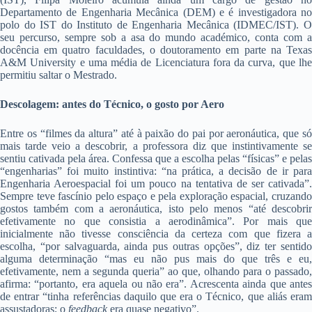
Departamento de Engenharia Mecânica (DEM) e é investigadora no
polo do IST do Instituto de Engenharia Mecânica (IDMEC/IST). O
seu percurso, sempre sob a asa do mundo académico, conta com a
docência em quatro faculdades, o doutoramento em parte na Texas
A&M University e uma média de Licenciatura fora da curva, que lhe
permitiu saltar o Mestrado.
Descolagem: antes do Técnico, o gosto por Aero
Entre os “filmes da altura” até à paixão do pai por aeronáutica, que só
mais tarde veio a descobrir, a professora diz que instintivamente se
sentiu cativada pela área. Confessa que a escolha pelas “físicas” e pelas
“engenharias” foi muito instintiva:
“na prática, a decisão de ir par
Engenharia Aeroespacial foi um pouco na tentativa de ser cativada”.
Sempre teve fascínio pelo espaço e pela exploração espacial, cruzando
gostos também com a aeronáutica, isto pelo menos “até descobrir
efetivamente no que consistia a aerodinâmica”. Por mais que
inicialmente não tivesse consciência da certeza com que fizera a
escolha, “por salvaguarda, ainda pus outras opções”, diz ter sentido
alguma determinação “mas eu não pus mais do que três e eu,
efetivamente, nem a segunda queria” ao que, olhando para o passado,
afirma: “portanto, era aquela ou não era”. Acrescenta ainda que antes
de entrar “tinha referências daquilo que era o Técnico, que aliás eram
assustadoras; o
feedback
era quase negativo”.