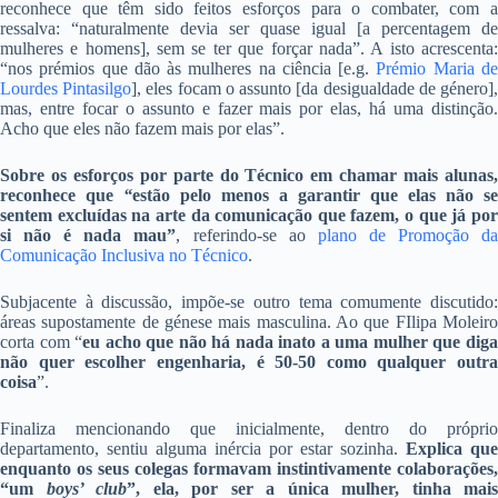
reconhece que têm sido feitos esforços para o combater, com a
ressalva: “naturalmente devia ser quase igual [a percentagem de
mulheres e homens], sem se ter que forçar nada”. A isto acrescenta:
“nos prémios que dão às mulheres na ciência [e.g.
Prémio Maria d
Lourdes Pintasilgo
], eles focam o assunto [da desigualdade de género]
mas, entre focar o assunto e fazer mais por elas, há uma distinção.
Acho que eles não fazem mais por elas”.
Sobre os esforços por parte do Técnico em chamar mais alunas,
reconhece que
“
estão pelo menos a garantir que elas não se
sentem excluídas na arte da comunicação que fazem, o que já por
si não é nada mau”
, referindo-se ao
plano de Promoção d
Comunicação Inclusiva no Técnico
.
Subjacente à discussão, impõe-se outro tema comumente discutido:
áreas supostamente de génese mais masculina. Ao que FIlipa Moleiro
corta com “
eu acho que não há nada inato a uma mulher que dig
não quer escolher engenharia, é 50-50 como qualquer outra
coisa
”.
Finaliza mencionando que inicialmente, dentro do próprio
departamento, sentiu alguma inércia por estar sozinha.
Explica que
enquanto os seus colegas formavam instintivamente colaborações,
“um
boys’ club
”, ela, por ser a única mulher, tinha mais