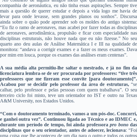
companhia de aeronáutica, eu não tinha essas aspirações. Sempre tive
mais a questão de querer estudar e depois a vida logo me havia de
levar para onde levasse, sem grandes planos ou sonhos”. Discursa
ainda sobre o quão pode aprender sob os moldes do antigo sistema:
“Eu fiz o ramo de aeronaves, mas acabei por fazer todas as disciplinas
de aeronaves, aerodinâmica, propulsão e ficar com especialidade nas
disciplinas estruturais, não houve nada que eu não fizesse.” No seu
quarto ano deu aulas de Análise Matemática I e III na qualidade de
monitora: “andava a corrigir exames e a fazer os meus exames. Dava
por mim em louca, porque os exames das análises eram centenas”.
A sua média alta permitiu-lhe saltar o mestrado, e já no fim da
licenciatura lembra-se de ser procurada por professores: “tive três
professores que me fizeram esse convite [para doutoramento]”.
Acabou por se decidir pelo professor da área de estruturas,
“s
calhar, pelo professor e pelas pessoas com quem trabalhava”. O seu
terceiro ciclo foi misto, teve um orientador no IST e outro na Texas
A&M University, nos Estados Unidos.
“Com o doutoramento terminado, vamos a um pós-doc. Concorri,
e ganhei outra vez”. Continuou ligada ao Técnico e ao IDMEC e,
durante um período de tempo, foi ainda professora
pro bono
da
disciplinas que o seu orientador, antes de adoecer, lecionava
: “Fo
uma coisa que lhe aconteceu de um dia para o outro e todos os outros