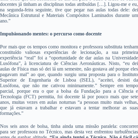
docentes já tinham as disciplinas todas atribuídas […]. Ligou-me e eu,
na segunda-feira seguinte, tive que pegar nas aulas todas dele: dei
Mecânica Estrutural e Materiais Compósitos Laminados durante um
ano.”
Impulsionando mentes: o percurso como docente
Por mais que os tempos como monitora e professora substituta tenham
constituído valiosas experiências de lecionação, a sua primeira
experiência “real” foi a “oportunidade de dar aulas na Universidade
Lusófona”, à licenciatura de Ciências Aeronáuticas. Nisto, “eu dei
aulas de Física mas só dei lá um semestre, não gostava até porque eles
pagavam mal” ao que, quando surgiu uma proposta para o Instituto
Superior de Engenharia de Lisboa (ISEL), “aceitei, desisti da
Lusófona, que não me cativou minimamente.” Sempre em tempo
parcial, porque era o que a bolsa da Fundação para a Ciência e
Tecnologia (FCT) permitia, foi docente lá por pouco mais que sete
anos, muitas vezes em aulas noturnas “a pessoas muito mais velhas,
que já estavam a trabalhar e estavam a tentar melhorar as suas
formações.”
Nos seis anos de bolsa, tinha ainda uma missão paralela: concorrer
para ser professora no Técnico, mas desta vez enfrentou turbulências
antes de ganhar altitude.
“Eu ainda tentei o Técnico. Não é fácil c