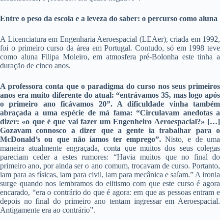
Entre o peso da escola e a leveza do saber: o percurso como aluna
A Licenciatura em Engenharia Aeroespacial (LEAer), criada em 1992,
foi o primeiro curso da área em Portugal. Contudo, só em 1998 teve
como aluna Filipa Moleiro, em atmosfera pré-Bolonha este tinha a
duração de cinco anos.
A professora conta que o paradigma do curso nos seus primeiros
anos era muito diferente do atual: “entrávamos 35, mas logo após
o primeiro ano ficávamos 20”. A dificuldade vinha também
abraçada a uma espécie de má fama: “Circulavam anedotas a
dizer: «o que é que vai fazer um Engenheiro Aeroespacial?» […]
Gozavam connosco a dizer que a gente ia trabalhar para o
McDonald’s ou que não íamos ter emprego”.
Nisto, e de um
maneira atualmente engraçada, conta que muitos dos seus colegas
pareciam ceder a estes rumores: “Havia muitos que no final do
primeiro ano, por ainda ser o ano comum, trocavam de curso. Portanto,
iam para as físicas, iam para civil, iam para mecânica e saíam.” A ironia
surge quando nos lembramos do elitismo com que este curso é agora
encarado, “era o contrário do que é agora: em que as pessoas entram e
depois no final do primeiro ano tentam ingressar em Aeroespacial.
Antigamente era ao contrário”.