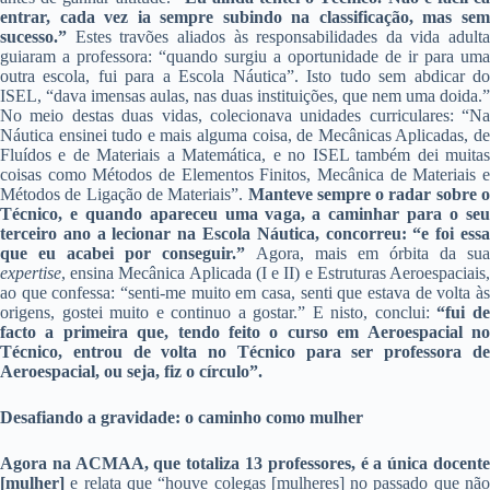
entrar, cada vez ia sempre subindo na classificação, mas sem
sucesso.”
Estes travões aliados às responsabilidades da vida adulta
guiaram a professora: “quando surgiu a oportunidade de ir para uma
outra escola, fui para a Escola Náutica”. Isto tudo sem abdicar do
ISEL, “dava imensas aulas, nas duas instituições, que nem uma doida.”
No meio destas duas vidas, colecionava unidades curriculares: “Na
Náutica ensinei tudo e mais alguma coisa, de Mecânicas Aplicadas, de
Fluídos e de Materiais a Matemática, e no ISEL também dei muitas
coisas como Métodos de Elementos Finitos, Mecânica de Materiais e
Métodos de Ligação de Materiais”.
Manteve sempre o radar sobre o
Técnico, e quando apareceu uma vaga, a caminhar para o seu
terceiro ano a lecionar na Escola Náutica, concorreu: “e foi essa
que eu acabei por conseguir.”
Agora, mais em órbita da su
expertise
, ensina Mecânica Aplicada (I e II) e Estruturas Aeroespaciais,
ao que confessa: “senti-me muito em casa, senti que estava de volta às
origens, gostei muito e continuo a gostar.” E nisto, conclui:
“fui d
facto a primeira que, tendo feito o curso em Aeroespacial no
Técnico, entrou de volta no Técnico para ser professora de
Aeroespacial, ou seja, fiz o círculo”.
Desafiando a gravidade: o caminho como mulher
Agora na ACMAA, que totaliza 13 professores, é a única docente
[mulher]
e relata que “houve colegas [mulheres] no passado que não