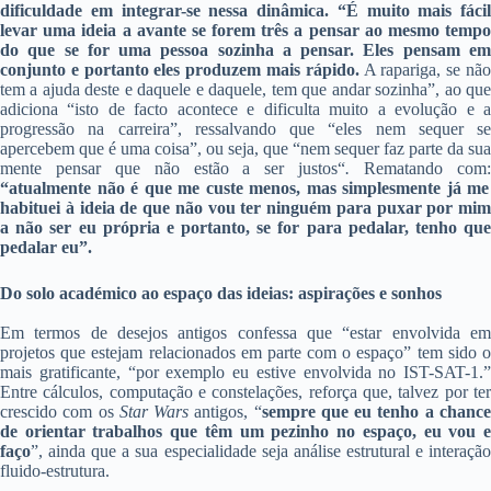
dificuldade em integrar-se nessa dinâmica.
“É muito mais fácil
levar uma ideia a avante se forem três a pensar ao mesmo tempo
do que se for uma pessoa sozinha a pensar. Eles pensam em
conjunto e portanto eles produzem mais rápido.
A rapariga, se nã
tem a ajuda deste e daquele e daquele, tem que andar sozinha”, ao que
adiciona “isto de facto acontece e dificulta muito a evolução e a
progressão na carreira”, ressalvando que “eles nem sequer se
apercebem que é uma coisa”, ou seja, que “nem sequer faz parte da sua
mente pensar que não estão a ser justos“
.
Rematando com
“atualmente não é que me custe menos, mas simplesmente já me
habituei à ideia de que não vou ter ninguém para puxar por mim
a não ser eu própria e portanto, se for para pedalar, tenho que
pedalar eu”.
Do solo académico ao espaço das ideias: aspirações e sonhos
Em termos de desejos antigos confessa que “estar envolvida em
projetos que estejam relacionados em parte com o espaço” tem sido o
mais gratificante, “por exemplo eu estive envolvida no IST-SAT-1.”
Entre cálculos, computação e constelações, reforça que, talvez por ter
crescido com os
Star Wars
antigos, “
sempre que eu tenho a chanc
de orientar trabalhos que têm um pezinho no espaço, eu vou e
faço
”, ainda que a sua especialidade seja análise estrutural e interação
fluido-estrutura.