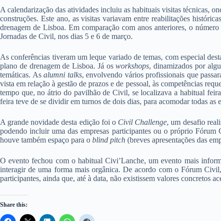
A calendarização das atividades incluiu as habituais visitas técnicas, 
construções. Este ano, as visitas variavam entre reabilitações históri
drenagem de Lisboa. Em comparação com anos anteriores, o número de 
Jornadas de Civil, nos dias 5 e 6 de março.
As conferências tiveram um leque variado de temas, com especial destaq
plano de drenagem de Lisboa. Já os
workshops
, dinamizados por algu
temáticas. As
alumni talks
, envolvendo vários profissionais que passa
vista em relação à gestão de prazos e de pessoal, às competências requer
tempo que, no átrio do pavilhão de Civil, se localizava a habitual fei
feira teve de se dividir em turnos de dois dias, para acomodar todas as 
A grande novidade desta edição foi o
Civil Challenge
, um desafio real
podendo incluir uma das empresas participantes ou o próprio Fórum Civ
houve também espaço para o
blind pitch
(breves apresentações das emp
O evento fechou com o habitual Civi’Lanche, um evento mais informal
interagir de uma forma mais orgânica. De acordo com o Fórum Civil
participantes, ainda que, até à data, não existissem valores concretos ac
Share this: