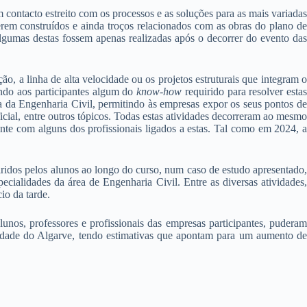
 contacto estreito com os processos e as soluções para as mais variadas
 serem construídos e ainda troços relacionados com as obras do plano de
gumas destas fossem apenas realizadas após o decorrer do evento das
o, a linha de alta velocidade ou os projetos estruturais que integram o
ondo aos participantes algum do
know-how
requirido para resolver estas
ca da Engenharia Civil, permitindo às empresas expor os seus pontos d
ficial, entre outros tópicos. Todas estas atividades decorreram ao mesmo
ente com alguns dos profissionais ligados a estas. Tal como em 2024, a
iridos pelos alunos ao longo do curso, num caso de estudo apresentado
cialidades da área de Engenharia Civil. Entre as diversas atividades,
cio da tarde.
nos, professores e profissionais das empresas participantes, puderam
idade do Algarve, tendo estimativas que apontam para um aumento de