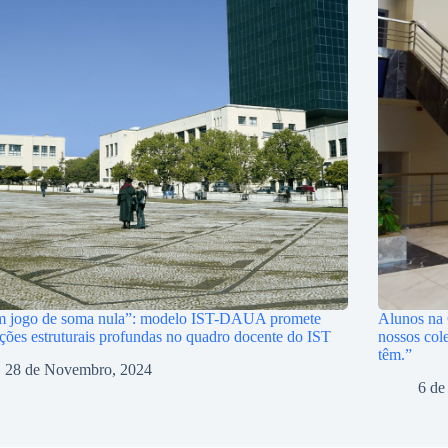
m jogo de soma nula”: modelo IST-DAUA promete
Alunos na 
ações estruturais profundas no quadro docente do IST
nossos col
têm.”
28 de Novembro, 2024
6 de