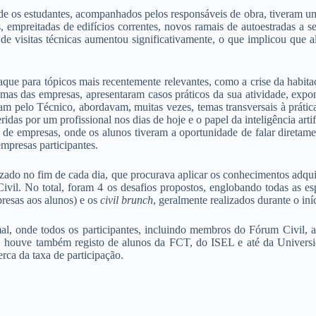
onde os estudantes, acompanhados pelos responsáveis de obra, tiveram um
cas, empreitadas de edifícios correntes, novos ramais de autoestradas a
visitas técnicas aumentou significativamente, o que implicou que al
ue para tópicos mais recentemente relevantes, como a crise da habitaçã
mas das empresas, apresentaram casos práticos da sua atividade, exp
ram pelo Técnico, abordavam, muitas vezes, temas transversais à práti
idas por um profissional nos dias de hoje e o papel da inteligência arti
ra de empresas, onde os alunos tiveram a oportunidade de falar diretam
empresas participantes.
izado no fim de cada dia, que procurava aplicar os conhecimentos adqu
il. No total, foram 4 os desafios propostos, englobando todas as espe
resas aos alunos) e os
civil brunch
, geralmente realizados durante o iní
, onde todos os participantes, incluindo membros do Fórum Civil, alu
, houve também registo de alunos da FCT, do ISEL e até da Univers
erca da taxa de participação.