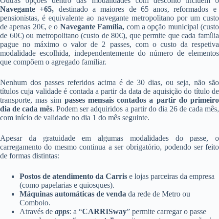
Outras opções dentro das modalidades com desconto incluem o
Navegante +65,
destinado a maiores de 65 anos, reformados e
pensionistas, é equivalente ao navegante metropolitano por um custo
de apenas 20€, e o
Navegante Família,
com a opção municipal (cust
de 60€) ou metropolitano (custo de 80€), que permite que cada família
pague no máximo o valor de 2 passes, com o custo da respetiva
modalidade escolhida, independentemente do número de elementos
que compõem o agregado familiar.
Nenhum dos passes referidos acima é de 30 dias, ou seja, não são
títulos cuja validade é contada a partir da data de aquisição do título de
transporte, mas sim
passes mensais contados a partir do primeir
dia de cada mês
. Podem ser adquiridos a partir do dia 26 de cada mês
com início de validade no dia 1 do mês seguinte.
Apesar da gratuidade em algumas modalidades do passe, o
carregamento do mesmo continua a ser obrigatório, podendo ser feito
de formas distintas:
Postos de atendimento da Carris
e lojas parceiras da empresa
(como papelarias e quiosques).
Máquinas automáticas de venda
da rede de Metro ou
Comboio.
Através de
apps
: a “
CARRISway
” permite carregar o passe