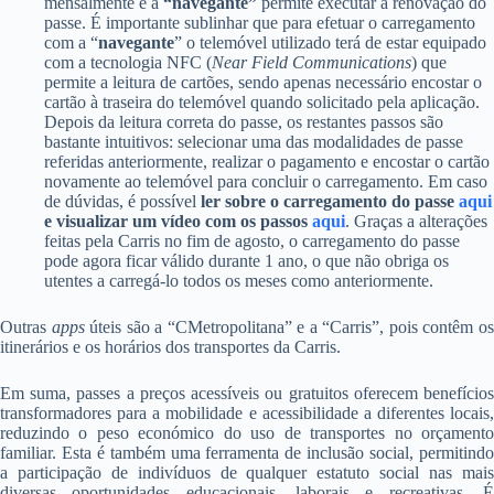
mensalmente e a
“navegante”
permite executar a renovação do
passe. É importante sublinhar que para efetuar o carregamento
com a “
navegante
” o telemóvel utilizado terá de estar equipado
com a tecnologia NFC (
Near Field Communications
) que
permite a leitura de cartões, sendo apenas necessário encostar o
cartão à traseira do telemóvel quando solicitado pela aplicação.
Depois da leitura correta do passe, os restantes passos são
bastante intuitivos: selecionar uma das modalidades de passe
referidas anteriormente, realizar o pagamento e encostar o cartão
novamente ao telemóvel para concluir o carregamento. Em caso
de dúvidas, é possível
ler sobre o carregamento do passe
aqui
e visualizar um vídeo com os passos
aqui
. Graças a alterações
feitas pela Carris no fim de agosto, o carregamento do passe
pode agora ficar válido durante 1 ano, o que não obriga os
utentes a carregá-lo todos os meses como anteriormente.
Outras
apps
úteis são a “CMetropolitana” e a “Carris”, pois contêm o
itinerários e os horários dos transportes da Carris.
Em suma, passes a preços acessíveis ou gratuitos oferecem benefícios
transformadores para a mobilidade e acessibilidade a diferentes locais,
reduzindo o peso económico do uso de transportes no orçamento
familiar. Esta é também uma ferramenta de inclusão social, permitindo
a participação de indivíduos de qualquer estatuto social nas mais
diversas oportunidades educacionais, laborais e recreativas. É