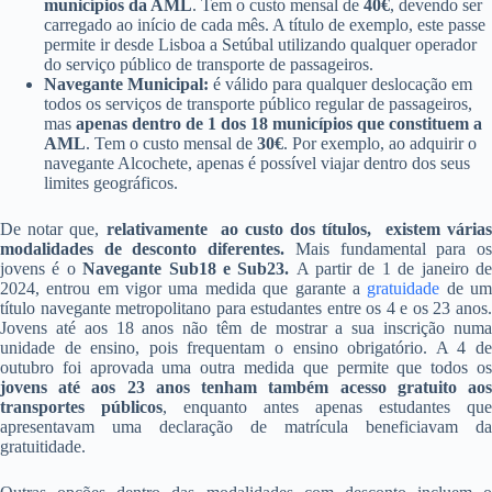
municípios da AML
. Tem o custo mensal de
40€
, devendo ser
carregado ao início de cada mês. A título de exemplo, este passe
permite ir desde Lisboa a Setúbal utilizando qualquer operador
do serviço público de transporte de passageiros.
Navegante Municipal:
é válido para qualquer deslocação em
todos os serviços de transporte público regular de passageiros,
mas
apenas dentro de 1 dos 18 municípios que constituem a
AML
. Tem o custo mensal de
30€
. Por exemplo, ao adquirir o
navegante Alcochete, apenas é possível viajar dentro dos seus
limites geográficos.
De notar que,
relativamente ao custo dos títulos, existem vária
modalidades de desconto diferentes.
Mais fundamental para o
jovens é o
Navegante Sub18 e Sub23.
A partir de 1 de janeiro d
2024, entrou em vigor uma medida que garante a
gratuidade
de u
título navegante metropolitano para estudantes entre os 4 e os 23 anos.
Jovens até aos 18 anos não têm de mostrar a sua inscrição numa
unidade de ensino, pois frequentam o ensino obrigatório. A 4 de
outubro foi aprovada uma outra medida que permite que todos os
jovens até aos 23 anos tenham também acesso gratuito aos
transportes públicos
, enquanto antes apenas estudantes que
apresentavam uma declaração de matrícula beneficiavam da
gratuitidade.