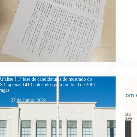
Análise à 1ª fase de candidaturas de mestrado do
69% do
IST: apenas 1413 colocados para um total de 2067
confes
vagas
27 de Junho, 2024