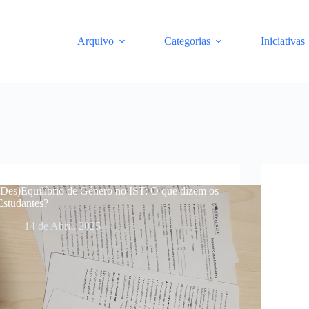
Arquivo
Categorias
Iniciativas
(Des)Equilíbrio de Género no IST: O que dizem os
Compe
Estudantes?
são?
14 de Abril, 2025