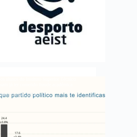
s alunos do Instituto Superior Técnico
sam já ter cometido fraude académica
14 de Junho, 2024