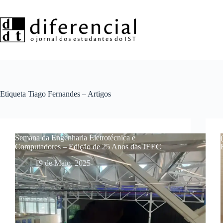
Pular
para
o
conteúdo
Etiqueta
Tiago Fernandes – Artigos
Semana da Engenharia Eletrotécnica e
Computadores – Edição de 25 Anos das JEEC
19 de Maio, 2025