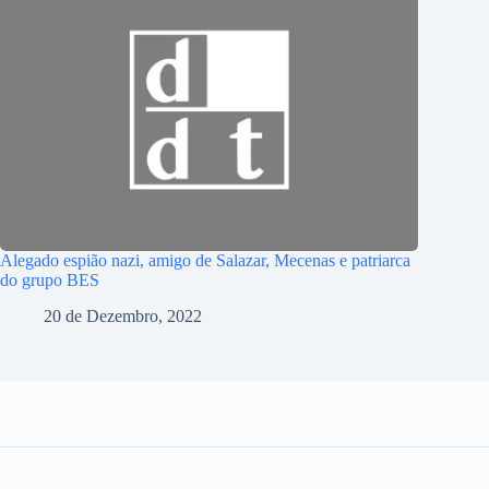
Alegado espião nazi, amigo de Salazar, Mecenas e patriarca
do grupo BES
20 de Dezembro, 2022