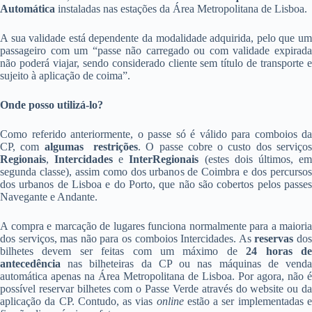
Automática
instaladas nas estações da Área Metropolitana de Lisboa.
A sua validade está dependente da modalidade adquirida, pelo que um
passageiro com um “passe não carregado ou com validade expirada
não poderá viajar, sendo considerado cliente sem título de transporte e
sujeito à aplicação de coima”.
Onde posso utilizá-lo?
Como referido anteriormente, o passe só é válido para comboios da
CP, com
algumas
restrições
. O passe cobre o custo dos serviço
Regionais
,
Intercidades
e
InterRegionais
(estes dois últimos, e
segunda classe), assim como dos urbanos de Coimbra e dos percursos
dos urbanos de Lisboa e do Porto, que não são cobertos pelos passes
Navegante e Andante.
A compra e marcação de lugares funciona normalmente para a maioria
dos serviços, mas não para os comboios Intercidades. As
reservas
do
bilhetes devem ser feitas com um máximo de
24 horas d
antecedência
nas bilheteiras da CP ou nas máquinas de vend
automática apenas na Área Metropolitana de Lisboa. Por agora, não é
possível reservar bilhetes com o Passe Verde através do website ou da
aplicação da CP. Contudo, as vias
online
estão a ser implementadas 