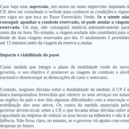
Caso haja uma
supressão
, um atraso ou outro imprevisto imputado à
CP, deve ser consultado o
website
para conhecer as condições e regra
em vigor no que toca ao Passe Ferroviário Verde.
Se o utente não
conseguir apanhar o comboio reservado, só pode anular a viagem
reservada.
Ou seja, não conseguirá mudá-la automaticamente para
outro dia ou hora. No entanto, a viagem anulada não contribuirá para o
limite de duas viagens reservadas por dia. O anulamento é permitido
até 15 minutos antes da viagem da reserva a anular.
Impacto e viabilidade do passe
Como medida que integra o plano de mobilidade verde do novo
governo, o seu objetivo é promover as viagens de comboio a nível
nacional e desencorajar as deslocações de carro e autocarro.
Contudo, surgiram dúvidas sobre a durabilidade da medida: A CP é a
única transportadora ferroviária que oferece os seus serviços em todas
as regiões do país e tem tido algumas dificuldades com a renovação e
reabilitação dos seus ativos. Os custos da medida anunciada pelo
governo devem recair sobre a CP, o que levanta sérias dúvidas sobre a
capacidade da empresa de reduzir os seus lucros na bilheteira e não ir à
falência. Não ficou claro, no entanto, se o governo irá ajudar com estas
despesas no futuro.