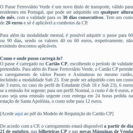
O Passe Ferroviário Verde é um novo título de transporte, válido para
residentes em Portugal, que pode ser adquirido em
qualquer altur
do mês
, com a validade para os
30 dias consecutivos
. Tem um cust
de
20 euros
e só é aplicável a comboios da CP.
Para além da modalidade mensal, é possível adquirir o passe para 60
ou 90 dias, sendo os valores 40 ou 60 euros, respetivamente, não
existindo descontos aplicáveis.
Como e onde posso carregá-lo?
O passe é carregado no
Cartão CP
, escolhendo o período de validad
pretendido. Para além do Passe Ferroviário Verde, o Cartão CP permite
o carregamento de vários Passes e Assinaturas no mesmo cartão,
incluindo a modalidade Sub 23. Este pode ser adquirido com um custo
de 3 euros, no caso do perfil de Estudante (Sub 18 e Sub 23), 6 euros
se a emissão for urgente; para um perfil Normal, o custo é de 6 euros, e
caso seja uma emissão urgente com entrega em 24 horas pedida na
estação de Santa Apolónia, o custo sobe para 12 euros.
[Acede
aqui
ao pdf do Modelo de Requisição do Cartão CP]
De acordo com a CP, o carregamento estará disponível
a partir de dia
21 de outubro
, nas
bilheteiras CP
e nas
novas Máquinas de Vend