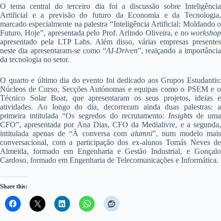
O tema central do terceiro dia foi a discussão sobre Inteligência
Artificial e a previsão do futuro da Economia e da Tecnologia,
marcado especialmente na palestra “Inteligência Artificial: Moldando o
Futuro, Hoje”, apresentada pelo Prof. Arlindo Oliveira, e no
workshop
apresentado pela LTP Labs. Além disso, várias empresas presentes
neste dia apresentaram-se como “
AI-Driven
”, realçando a importânci
da tecnologia no setor.
O quarto e último dia do evento foi dedicado aos Grupos Estudantis:
Núcleos de Curso, Secções Autónomas e equipas como o PSEM e o
Técnico Solar Boat, que apresentaram os seus projetos, ideias e
atividades. Ao longo do dia, decorreram ainda duas palestras: a
primeira intitulada “Os segredos do recrutamento:
Insights
de uma
CFO”, apresentada por Ana Dias, CFO da Medialivre, e a segunda,
intitulada apenas de “À conversa com
alumni
”, num modelo mai
conversacional, com a participação dos ex-alunos Tomás Neves de
Almeida, formado em Engenharia e Gestão Industrial, e Gonçalo
Cardoso, formado em Engenharia de Telecomunicações e Informática.
Share this: