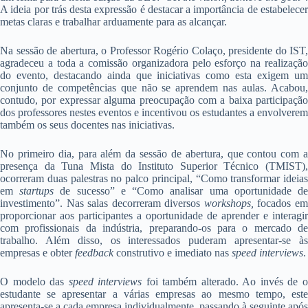
A ideia por trás desta expressão é destacar a importância de estabelecer
metas claras e trabalhar arduamente para as alcançar.
Na sessão de abertura, o Professor Rogério Colaço, presidente do IST,
agradeceu a toda a comissão organizadora pelo esforço na realização
do evento, destacando ainda que iniciativas como esta exigem um
conjunto de competências que não se aprendem nas aulas. Acabou,
contudo, por expressar alguma preocupação com a baixa participação
dos professores nestes eventos e incentivou os estudantes a envolverem
também os seus docentes nas iniciativas.
No primeiro dia, para além da sessão de abertura, que contou com a
presença da Tuna Mista do Instituto Superior Técnico (TMIST),
ocorreram duas palestras no palco principal, “Como transformar ideias
em
startups
de sucesso” e “Como analisar uma oportunidade d
investimento”. Nas salas decorreram diversos
workshops,
focados e
proporcionar aos participantes a oportunidade de aprender e interagir
com profissionais da indústria, preparando-os para o mercado de
trabalho. Além disso, os interessados puderam apresentar-se às
empresas e obter
feedback
construtivo e imediato nas
speed interviews
.
O modelo das
speed interviews
foi também alterado. Ao invés de 
estudante se apresentar a várias empresas ao mesmo tempo, este
apresenta-se a cada empresa individualmente, passando à seguinte após