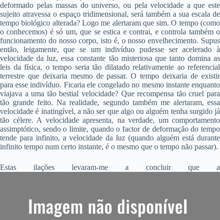
deformado pelas massas do universo, ou pela velocidade a que este
sujeito atravessa o espaço tridimensional, será também a sua escala de
tempo biológico alterada? Logo me alertaram que sim. O tempo (como
o conhecemos) é só um, que se estica e contrai, e controla também o
funcionamento do nosso corpo, isto é, o nosso envelhecimento. Supus
então, leigamente, que se um indivíduo pudesse ser acelerado à
velocidade da luz, essa constante tão misteriosa que tanto domina as
leis da física, o tempo seria tão dilatado relativamente ao referencial
terrestre que deixaria mesmo de passar. O tempo deixaria de existir
para esse indivíduo. Ficaria ele congelado no mesmo instante enquanto
viajava a uma tão bestial velocidade? Que recompensa tão cruel para
tão grande feito. Na realidade, segundo também me alertaram, essa
velocidade é inatingível, a não ser que algo ou alguém tenha surgido já
tão célere. A velocidade apresenta, na verdade, um comportamento
assimptótico, sendo o limite, quando o factor de deformação do tempo
tende para infinito, a velocidade da luz (quando alguém está durante
infinito tempo num certo instante, é o mesmo que o tempo não passar).
Estas ilações levaram-me a concluir que a