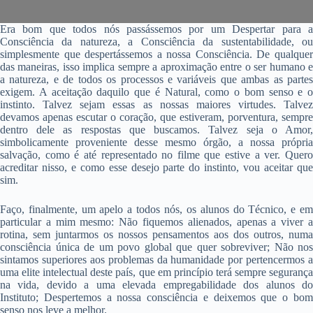
Era bom que todos nós passássemos por um Despertar para a
Consciência da natureza, a Consciência da sustentabilidade, ou
simplesmente que despertássemos a nossa Consciência. De qualquer
das maneiras, isso implica sempre a aproximação entre o ser humano e
a natureza, e de todos os processos e variáveis que ambas as partes
exigem. A aceitação daquilo que é Natural, como o bom senso e o
instinto. Talvez sejam essas as nossas maiores virtudes. Talvez
devamos apenas escutar o coração, que estiveram, porventura, sempre
dentro dele as respostas que buscamos. Talvez seja o Amor,
simbolicamente proveniente desse mesmo órgão, a nossa própria
salvação, como é até representado no filme que estive a ver. Quero
acreditar nisso, e como esse desejo parte do instinto, vou aceitar que
sim.
Faço, finalmente, um apelo a todos nós, os alunos do Técnico, e em
particular a mim mesmo: Não fiquemos alienados, apenas a viver a
rotina, sem juntarmos os nossos pensamentos aos dos outros, numa
consciência única de um povo global que quer sobreviver; Não nos
sintamos superiores aos problemas da humanidade por pertencermos a
uma elite intelectual deste país, que em princípio terá sempre segurança
na vida, devido a uma elevada empregabilidade dos alunos do
Instituto; Despertemos a nossa consciência e deixemos que o bom
senso nos leve a melhor.