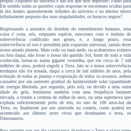
próprio Arquiteto do universo e das leis que nele imperam? Farão para
Ele sentido todas as questões cujas respostas se encontram ocultas para
lá dos limites aparentemente infinitos do universo e no interior talvez
infinitamente pequeno das suas singularidades, os buracos negros?
Regressando a assuntos do domínio do entendimento humano, uma
coisa é certa, nós, enquanto espécie, nascemos com o instinto de
sobrevivência codificado nos genes, e, a longo prazo, essa
sobrevivência só nos é permitida pela expansão universal, saindo deste
nosso amado planeta. Mais cedo ou mais tarde, ou acabaremos extintos
ou fora daqui, não fosse o nosso tão querido Sol, fonte de toda a vida
conhecida, tornar-se numa gigante vermelha, que em cerca de 7 mil
milhões de anos, poderá engolir a Terra. Isto se a nossa sobrevivência
terráquea não for testada, daqui a cerca de mil milhões de anos, pela
extinção de todas as plantas e evaporação de todos os oceanos, ambos
causados por um aumento gradual da luminosidade solar (quantidade
de energia libertada, por segundo, pelo sol), ou devido a uma outra
idade do gelo, fenómeno também com uma frequência bastante
elevada, a rondar a centena de milhar de anos, ou uma supernova que
expluda suficientemente perto de nós, no raio de 100 anos-luz da
Terra, ou finalmente por um asteroide ou cometa, como poderá ter
acontecido aos últimos seres vivos que dominaram a terra, os
Dinossauros.
Para permitir que um dia consigamos abandonar a Terra e viajar rumo