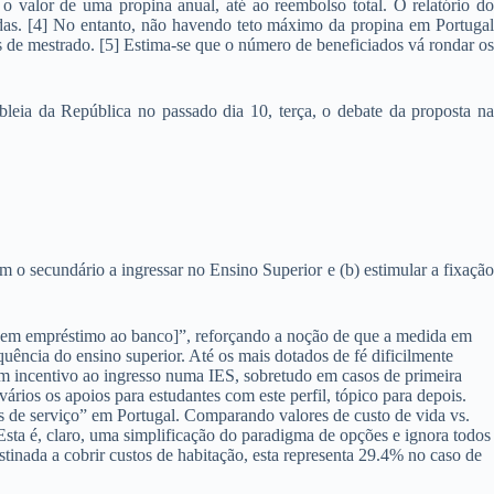
 valor de uma propina anual, até ao reembolso total. O relatório do
das. [4] No entanto, não havendo teto máximo da propina em Portugal
sos de mestrado. [5] Estima-se que o número de beneficiados vá rondar os
eia da República no passado dia 10, terça, o debate da proposta na
m o secundário a ingressar no Ensino Superior e (b) estimular a fixação
do em empréstimo ao banco]”, reforçando a noção de que a medida em
quência do ensino superior. Até os mais dotados de fé dificilmente
um incentivo ao ingresso numa IES, sobretudo em casos de primeira
rios os apoios para estudantes com este perfil, tópico para depois.
de serviço” em Portugal. Comparando valores de custo de vida vs.
 Esta é, claro, uma simplificação do paradigma de opções e ignora todos
stinada a cobrir custos de habitação, esta representa 29.4% no caso de