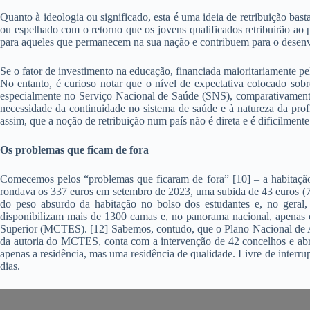
Quanto à ideologia ou significado, esta é uma ideia de retribuição bas
ou espelhado com o retorno que os jovens qualificados retribuirão ao
para aqueles que permanecem na sua nação e contribuem para o dese
Se o fator de investimento na educação, financiada maioritariamente pel
No entanto, é curioso notar que o nível de expectativa colocado sob
especialmente no Serviço Nacional de Saúde (SNS), comparativamente a
necessidade da continuidade no sistema de saúde e à natureza da prof
assim, que a noção de retribuição num país não é direta e é dificilmente
Os problemas que ficam de fora
Comecemos pelos “problemas que ficaram de fora” [10] – a habitação,
rondava os 337 euros em setembro de 2023, uma subida de 43 euros (7.
do peso absurdo da habitação no bolso dos estudantes e, no gera
disponibilizam mais de 1300 camas e, no panorama nacional, apenas 
Superior (MCTES). [12] Sabemos, contudo, que o Plano Nacional de Al
da autoria do MCTES, conta com a intervenção de 42 concelhos e abran
apenas a residência, mas uma residência de qualidade. Livre de interrup
dias.