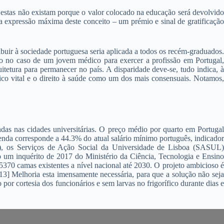
, estas não existam porque o valor colocado na educação será devolvido
a expressão máxima deste conceito – um prémio e sinal de gratificação
ribuir à sociedade portuguesa seria aplicada a todos os recém-graduados.
lto no caso de um jovem médico para exercer a profissão em Portugal,
tetura para permanecer no país. A disparidade deve-se, tudo indica, à
ico vital e o direito à saúde como um dos mais consensuais. Notamos,
das nas cidades universitárias. O preço médio por quarto em Portugal
enda corresponde a 44.3% do atual salário mínimo português, indicador
L), os Serviços de Ação Social da Universidade de Lisboa (SASUL)
 um inquérito de 2017 do Ministério da Ciência, Tecnologia e Ensino
0 camas existentes a nível nacional até 2030. O projeto ambicioso é
13] Melhoria esta imensamente necessária, para que a solução não seja
por cortesia dos funcionários e sem larvas no frigorífico durante dias e