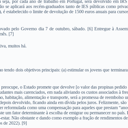
seja, por cada ano de trabalho em Portugal, será devolvido em IRS o
ão se aplicará aos recém-graduados tanto de IES públicas como priva
te), é estabelecido o limite de devolução de 1500 euros anuais para cur
vado pelo Governo dia 7 de outubro, sábado. [6] Entregue à Assembl
 mês. [7]
tiva, muitos há.
tendo dois objetivos principais: (a) estimular os jovens que terminara
se preocupe, o Estado promete que devolve [o valor das propinas pedi
tudantes mais carenciados, em nada aliviando os custos associados à fre
o, habitação, alimentação e transporte, será a promessa de reembolso 
pois devolvido, ficando ainda em dívida pelos juros. Felizmente, são vá
er reformulada como uma compensação para aqueles que prestam “anos 
este um fator determinante à escolha de emigrar ou permanecer no país.
bem-estar. Não obstante e dando como exemplo a fração de rendimentos de
s de 2022). [9]