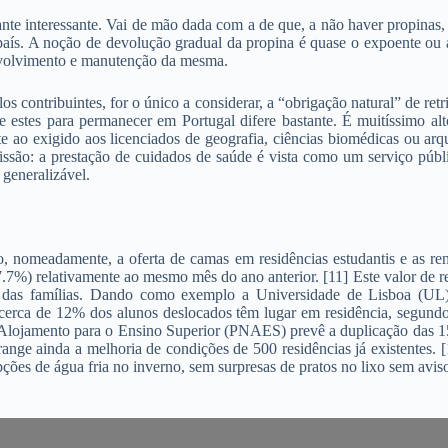
tante interessante. Vai de mão dada com a de que, a não haver propinas
 país. A noção de devolução gradual da propina é quase o expoente ou 
nvolvimento e manutenção da mesma.
os contribuintes, for o único a considerar, a “obrigação natural” de ret
re estes para permanecer em Portugal difere bastante. É muitíssimo a
o exigido aos licenciados de geografia, ciências biomédicas ou arqui
issão: a prestação de cuidados de saúde é vista como um serviço públ
 generalizável.
 nomeadamente, a oferta de camas em residências estudantis e as ren
7%) relativamente ao mesmo mês do ano anterior. [11] Este valor de r
l, das famílias. Dando como exemplo a Universidade de Lisboa (U
cerca de 12% dos alunos deslocados têm lugar em residência, segundo
ojamento para o Ensino Superior (PNAES) prevê a duplicação das 1537
ge ainda a melhoria de condições de 500 residências já existentes. [
ções de água fria no inverno, sem surpresas de pratos no lixo sem aviso 