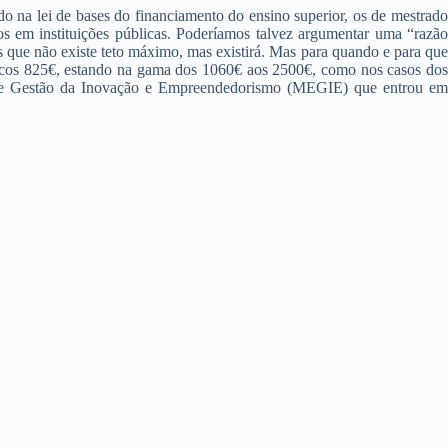
ado na lei de bases do financiamento do ensino superior, os de mestrado
dos em instituições públicas. Poderíamos talvez argumentar uma “razão
os que não existe teto máximo, mas existirá. Mas para quando e para que
ípicos 825€, estando na gama dos 1060€ aos 2500€, como nos casos dos
a e Gestão da Inovação e Empreendedorismo (MEGIE) que entrou em