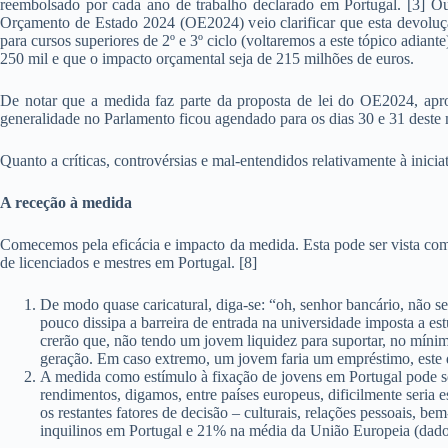
reembolsado por cada ano de trabalho declarado em Portugal. [3] Ou 
Orçamento de Estado 2024 (OE2024) veio clarificar que esta devoluç
para cursos superiores de 2º e 3º ciclo (voltaremos a este tópico adian
250 mil e que o impacto orçamental seja de 215 milhões de euros.
De notar que a medida faz parte da proposta de lei do OE2024, apro
generalidade no Parlamento ficou agendado para os dias 30 e 31 deste
Quanto a críticas, controvérsias e mal-entendidos relativamente à inicia
A receção à medida
Comecemos pela eficácia e impacto da medida. Esta pode ser vista como 
de licenciados e mestres em Portugal. [8]
De modo quase caricatural, diga-se: “oh, senhor bancário, não 
pouco dissipa a barreira de entrada na universidade imposta a es
crerão que, não tendo um jovem liquidez para suportar, no mínim
geração. Em caso extremo, um jovem faria um empréstimo, este de
A medida como estímulo à fixação de jovens em Portugal pode s
rendimentos, digamos, entre países europeus, dificilmente seria 
os restantes fatores de decisão – culturais, relações pessoais, 
inquilinos em Portugal e 21% na média da União Europeia (dado