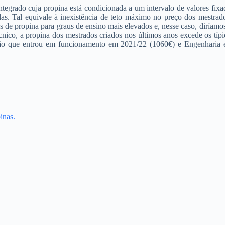
 integrado cuja propina está condicionada a um intervalo de valores fix
olas. Tal equivale à inexistência de teto máximo no preço dos mestra
es de propina para graus de ensino mais elevados e, nesse caso, diríam
écnico, a propina dos mestrados criados nos últimos anos excede os t
são que entrou em funcionamento em 2021/22 (1060€) e Engenhari
inas.